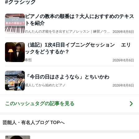
#
クラシック
ピアノの教本の順番は？大人におすすめのテキス
トを紹介
のんたんの才能を引き出すピアノレッスン｜練習ノウハ
2026年8月6日
ウ発信＆アレンジ楽譜販売中【山梨】
（追記）1次4日目イブニングセッション エリ
ックをどうするか？
希熙
2026年8月6日
「今日の日はさようなら」とちいかわ
成人してから始めたピアノ
2026年8月6日
このハッシュタグの記事を見る
芸能人・有名人ブログ TOPへ