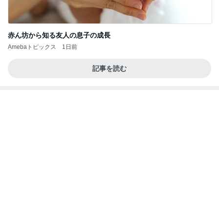
だいた 長くなった打ち合わせと息子
Amebaトピックス
1日前
NISA①(;'∀')
パラスジュエリー（白美女神宝珠）の夢の記録
14日前
（続編）
記事をテーマごとに分類したお知らせ
Amebaトピックス
16時間前
ラーメン二郎 新潟店【新潟市中央区】ラーメン小
つけメン変更 ツルパツ麺が旨い新潟二郎のつけ麺
主に新潟グルメとラーメン食べ歩きのよしなしご
14日前