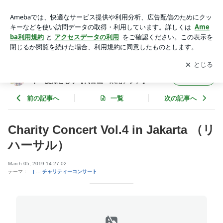
Charity Concert Vol.4 in Jakarta （リハーサル） | ０歳からのク
ラシック♪ 音浴じかん ピアニスト・愛知とし子【代官山・東南
アプリをダウンロードして
ブログの更新通知
を受け取りまし
開く
アジア】
ょう。
０歳からのクラシック♪ 音浴じかん ピアニス
フォロー
ト・愛知とし子【代官山・東南アジア】
前の記事へ
一覧
次の記事へ
Charity Concert Vol.4 in Jakarta （リ
ハーサル）
March 05, 2019 14:27:02
テーマ：
| … チャリティーコンサート