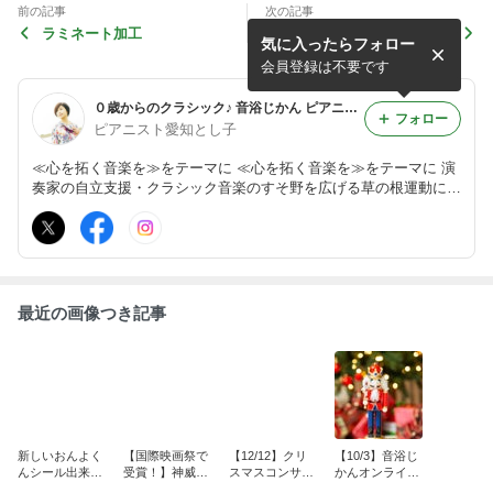
前の記事
次の記事
ラミネート加工
おんよくんとクリスマスコン
気に入ったらフォロー
サート ③（おんよくんとあ
そぼ＆楽器演奏など）
会員登録は不要です
０歳からのクラシック♪ 音浴じかん ピアニスト・愛知とし子【代官山・東南アジア】
フォロー
ピアニスト愛知とし子
≪心を拓く音楽を≫をテーマに ≪心を拓く音楽を≫をテーマに 演
奏家の自立支援・クラシック音楽のすそ野を広げる草の根運動によ
り、人々がより幸せに感じられる音楽活動を行っている。
最近の画像つき記事
新しいおんよく
【国際映画祭で
【12/12】クリ
【10/3】音浴じ
んシール出来ま
受賞！】神威
スマスコンサー
かんオンライン
した！
組、おめでと
ト ～クラシック
配信決定！