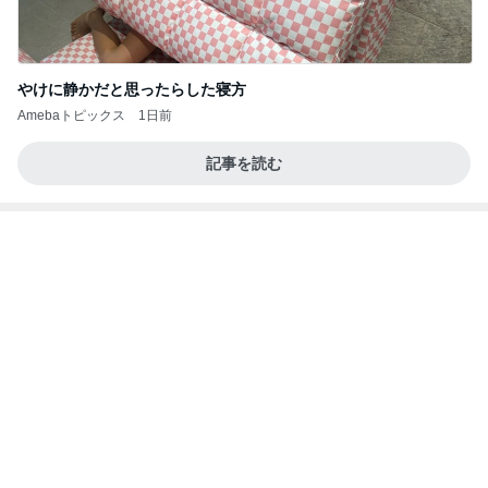
ビュッフェで爆食いした高級品
Amebaトピックス
14時間前
学生
日本人
7日前
モト 亡き父の誕生日は原爆の日
Amebaトピックス
1日前
夫とファミレスで晩ごはん
武東由美オフィシャルブログ「MOTOちゃんとのは
1日前