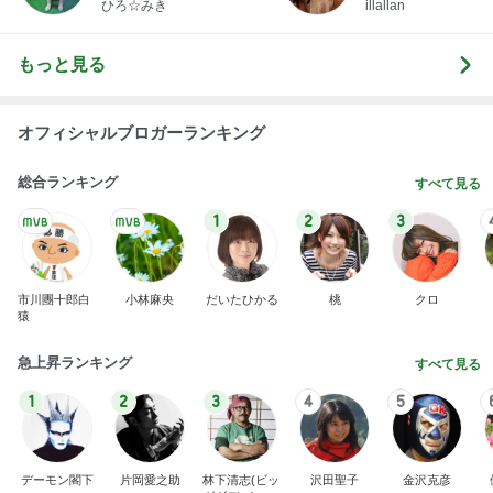
1
2
3
市川團十郎白
小林麻央
だいたひかる
桃
クロ
猿
急上昇ランキング
すべて見る
1
2
3
4
5
デーモン閣下
片岡愛之助
林下清志(ビッ
沢田聖子
金沢克彦
グダディ)
新登場ランキング
すべて見る
1
2
3
4
5
BEYOOOOO
島倉りか
ゆうこりん
石 安伊
蒼井心音
NDS