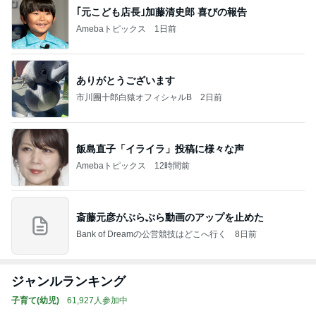
｢元こども店長｣加藤清史郎 喜びの報告
Amebaトピックス
1日前
ありがとうございます
市川團十郎白猿オフィシャルB
2日前
飯島直子「イライラ」投稿に様々な声
Amebaトピックス
12時間前
斎藤元彦がぶらぶら動画のアップを止めた
Bank of Dreamの公営競技はどこへ行く
8日前
ジャンルランキング
子育て(幼児)
61,927人参加中