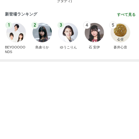
團十郎 仲良しになった愛犬の姿
Amebaトピックス
1日前
広島原爆の日 市長の言葉に動揺する総理
ブルーサファイア
1日前
販売場所で内容が違うハッピーバッグ
Amebaトピックス
9時間前
斎藤元彦がぶらぶら動画のアップを止めた