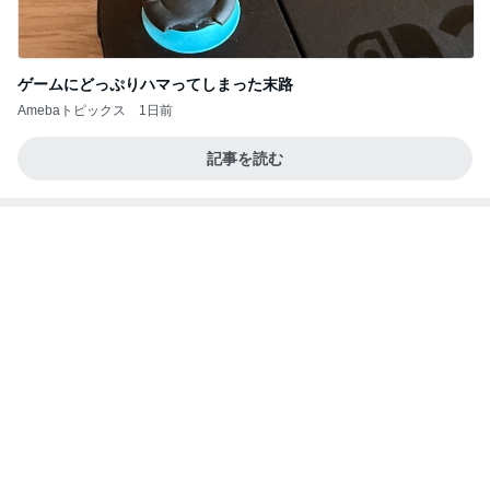
小柳ルミ子 可愛すぎる愛犬の寝顔
Amebaトピックス
1日前
お願い
モンスターアクアリウム＆レプタイルズ 買取販売
7日前
情報
夫婦喧嘩でマザコンを自白した夫弟
Amebaトピックス
1日前
(長期保存カレーライスセット)
たかたんのコストコ通への道
8日前