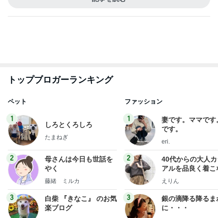
ペット
ファッション
1
1
妻です。ママです
しろとくろしろ
です。
たまねぎ
eri.
2
2
母さんは今日も世話を
40代からの大人
やく
アルを品良く着こ
ファッションブロ
藤緒 ミルカ
えりん
3
3
白柴 『きなこ』 のお気
銀の滴降る降るま
楽ブログ
に・・・
ひろ☆みき
illallan
もっと見る
オフィシャルブロガーランキング
総合ランキング
すべて見る