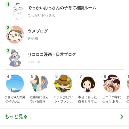
1
でっかいおっさんの子育て相談ルーム
でっかいおっさん
2
ウメブログ
佐伯梅
3
リコロコ漫画・日常ブログ
ricoroco
4
5
6
7
8
まさか4人の男
近距離に住ん
Ｅテレ(おかい
本当にあった
三つ子の母に
の子のおかあ
でいる義両親
つ・ファンタ
義母とママ友
なった ありつ
さんになるな
に苦しめられ
ーネ！)の日々
の話
ん日記。
んて。
てます。
もっと見る