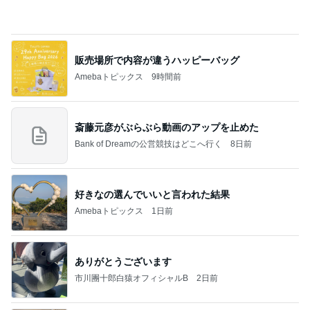
７人待ち
沢田聖子オフィシャルブログ「In My Heartな旅日
2日前
記」by Ameba
やけに静かだと思ったらした寝方
Amebaトピックス
1日前
記事を読む