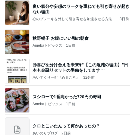
良い氣分や妄想のワークを重ねても引き寄せが起き
ない理由
心のブレーキを外して引き寄せを加速させる方法：
3日前
引き寄せ研究所
秋野暢子 お腹にいい和の朝食
Amebaトピックス
1日前
㊗️喜びを分け合える未来❣️”【この混沌の理由】”⽇
本も⾦融リセットの準備をしてます ””
あいすくりーむ『めるころ』
32分前
スシローで1番高かった720円の寿司
Amebaトピックス
1日前
クロとこいたんって何かあったの？
あいのりブログ
2日前