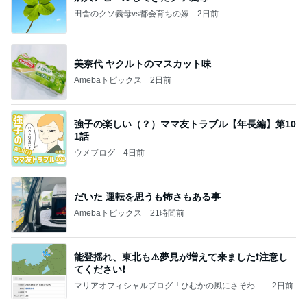
田舎のクソ義母vs都会育ちの嫁
2日前
美奈代 ヤクルトのマスカット味
Amebaトピックス
2日前
強子の楽しい（？）ママ友トラブル【年長編】第10
1話
ウメブログ
4日前
だいた 運転を思うも怖さもある事
Amebaトピックス
21時間前
能登揺れ、東北も⚠️夢見が増えて来ました❗️注意し
てください❗️
マリアオフィシャルブログ「ひむかの風にさそわれ
2日前
て」Powered by Ameba