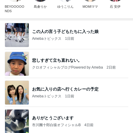
BEYOOOOO
島倉りか
ゆうこりん
MOMIママ
石 安伊
NDS
この人の言う子どもたちに入った娘
Amebaトピックス
1日前
悲しすぎて立ち直れない。
クロオフィシャルブログPowered by Ameba
2日前
お気に入りの店へ行くカレーの予定
Amebaトピックス
1日前
ありがとうございます
市川團十郎白猿オフィシャルB
4日前