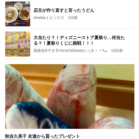
店主が作り直すと言ったうどん
Amebaトピックス
1日前
大当たり？！ディズニーストア夏祭り…何当た
る？！夏祭りくじに挑戦！！！
高校生Dヲタ Ꭰ-ᎮꭵꭹꭴのDisneyにっき！！✎ܚ
13日前
秋吉久美子 友達から貰ったプレゼント