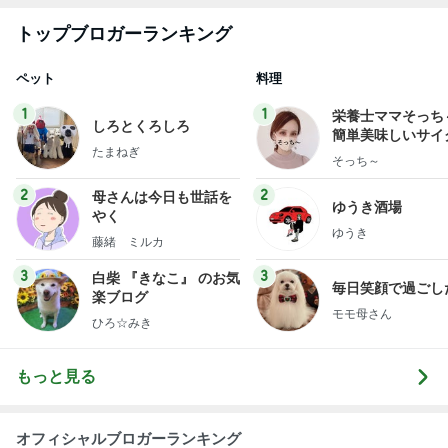
トップブロガーランキング
ペット
料理
1
1
栄養士ママそっち
しろとくろしろ
簡単美味しいサイ
たまねぎ
献立
そっち～
2
2
母さんは今日も世話を
ゆうき酒場
やく
ゆうき
藤緒 ミルカ
3
3
白柴 『きなこ』 のお気
毎日笑顔で過ごし
楽ブログ
モモ母さん
ひろ☆みき
もっと見る
オフィシャルブロガーランキング