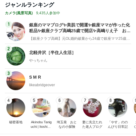
ジャンルランキング
カメラ(風景写真)
9,435人参加中
1
銀座のママブログ✨美肌で開運✨銀座ママが作った化
粧品✨銀座クラブ高嶋25歳で開店✨高嶋りえ子 お着
物でエルメス バーキン コーデ
【銀座クラブ高嶋】元OL婚約破棄から24歳で銀座ママ25歳でオーナーママ銀座 美肌で開運♡パワースポット巡り高嶋りえ子ブログ
2
北軽井沢［半住人生活］
やっちゃん
3
S M R
likeabridgeover
4
5
6
7
8
秘密基地
Akinobu Tanig
埼玉発 おと
妻に先立たれ
「やす」のの
uchi | Itoshima
なの小探険
た老人ブログ
んびり日常記
Landscape Ph
otographer