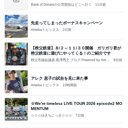
Bank of Dreamの公営競技はどこへ行く
11日前
先走ってしまったボーナスキャンペーン
Amebaトピックス
2日前
【秩父鉄道】８/２～１１/３０開催 ガリガリ君が
秩父鉄道に遊びにやってくる！のご紹介です
秩父市議会議員 黒澤秀之 ブログ Powered by Ameb
9日前
a
アレク 息子の試合を見に来た事
Amebaトピックス
23時間前
☆We're timelesz LIVE TOUR 2026 episode2 MO
MENTUM
☆☆☆ゆきちにっき☆☆☆
7日前