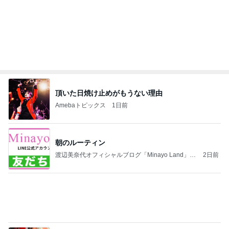
大満喫したピクニック新幹線
Amebaトピックス
2日前
こんな時代が来るとは誰が予想できただろうか？
浮浪の走り者のブログ
2日前
韓国で完全にやってもーた感のお店
Amebaトピックス
1日前
平和を守る
ブルーサファイア
3日前
隣の客のかもせいろにヅケ3貫付き
Amebaトピックス
1日前