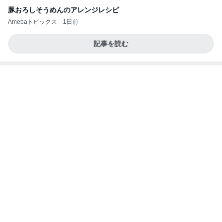
モト冬樹 愛犬が習得した可愛い技
Amebaトピックス
1日前
朝のルーティン
渡辺美奈代オフィシャルブログ「Minayo Land」P
2日前
owered by Ameba