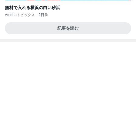
無料で入れる横浜の白い砂浜
Amebaトピックス
2日前
記事を読む
頂いた日焼け止めがもうない理由
Amebaトピックス
1日前
朝のルーティン
渡辺美奈代オフィシャルブログ「Minayo Land」P
2日前
owered by Ameba