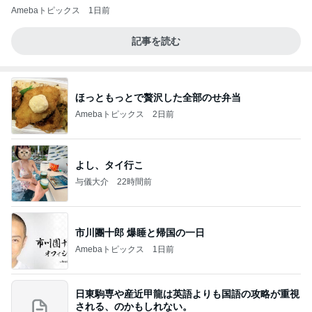
Amebaトピックス
1日前
記事を読む
ほっともっとで贅沢した全部のせ弁当
Amebaトピックス
2日前
よし、タイ行こ
与儀大介
22時間前
市川團十郎 爆睡と帰国の一日
Amebaトピックス
1日前
日東駒専や産近甲龍は英語よりも国語の攻略が重視
される、のかもしれない。