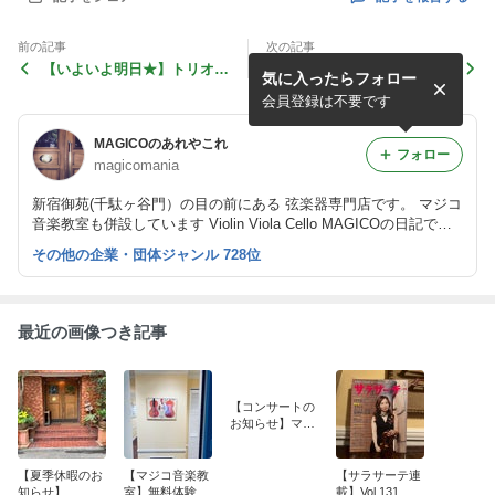
前の記事
次の記事
【いよいよ明日★】トリオコ
【コンサートのお知らせ】マ
気に入ったらフォロー
ンサート
ジコ音楽教室チェロ講師 竹
本先生
会員登録は不要です
MAGICOのあれやこれ
フォロー
magicomania
新宿御苑(千駄ヶ谷門）の目の前にある 弦楽器専門店です。 マジコ
音楽教室も併設しています Violin Viola Cello MAGICOの日記です
♡
その他の企業・団体ジャンル 728位
最近の画像つき記事
【コンサートの
お知らせ】マジ
コ音楽教室チェ
ロ講師 玉川克先
生
【夏季休暇のお
【マジコ音楽教
【サラサーテ連
知らせ】
室】無料体験レ
載】Vol.131