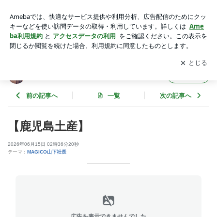
【鹿児島土産】 | MAGICOのあれやこれ
アプリをダウンロードして
ブログの更新通知
を受け取りまし
開く
ょう。
MAGICOのあれやこれ
フォロー
前の記事へ
一覧
次の記事へ
【鹿児島土産】
2026年06月15日 02時36分20秒
テーマ：
MAGICO山下社長
広告を表示できませんでした