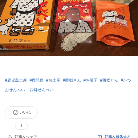
#
鹿児島土産
#
鹿児島
#
お土産
#
西郷さん
#
お菓子
#
西郷どん
#
かつ
おせんべい
#
西郷せんべい
いいね
1
記事を報告する
記事をシェア