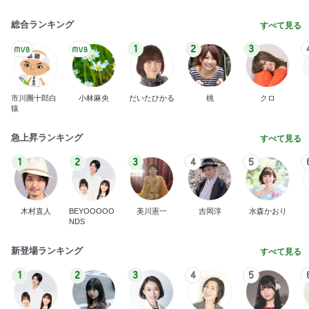
総合ランキング
すべて見る
1
2
3
市川團十郎白
小林麻央
だいたひかる
桃
クロ
猿
急上昇ランキング
すべて見る
1
2
3
4
5
木村直人
BEYOOOOO
美川憲一
吉岡淳
水森かおり
NDS
新登場ランキング
すべて見る
1
2
3
4
5