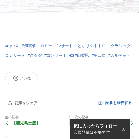
#
山中湖
#
湖雲荘
#
ロビーコンサート
#
となりのトトロ
#
クラシック
コンサート
#
久石譲
#
コンサート
#
山梨県
#
チェロ
#
カルテット
いいね
記事を報告する
記事をシェア
前の記事
次の記事
【鹿児島土産】
【コンサートのお知らせ】霞
気に入ったらフォロー
町トリオコンサート
会員登録は不要です