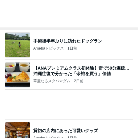
敬三さんも言いよったのよか。そうか。それは茂美
のしてはならない禁じ手だったな。陣内が言いよる
のよ
nanasantojiroのブログ
2日前