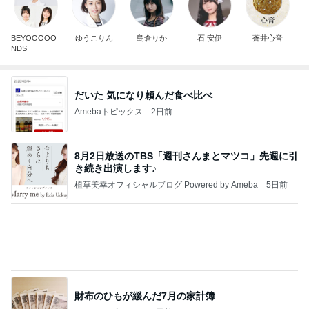
8月2日放送のTBS「週刊さんまとマツコ」先週に引
き続き出演します♪
植草美幸オフィシャルブログ Powered by Ameba
5日前
財布のひもが緩んだ7月の家計簿
Amebaトピックス
1日前
開卡
くいしんぼうCAMのもっとおいしい台湾!!!!
2日前
気兼ねなく泊まれる独りのホテル
Amebaトピックス
1日前
TOPTOY☆Cocoa Workshop