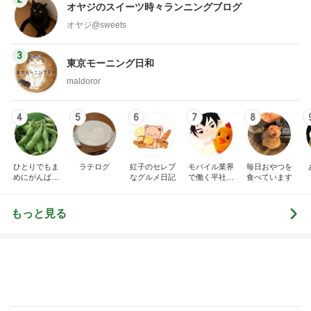
オヤジのスイーツ時々ランニングブログ
オヤジ@sweets
3
東京モーニング日和
maldoror
4
5
6
7
8
ひとりでもま
ラテログ
紅子のセレブ
モバイル業界
毎日おやつを
めにがんばる
なグルメ日記
で働く平社員
食べています
ブログ
のブログ
もっと見る
6歳息子の誕生日メニューはマック
Amebaトピックス
1日前