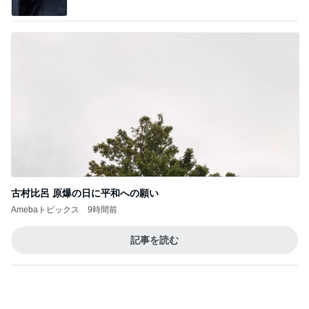
古村比呂 原爆の日に平和への願い
Amebaトピックス
9時間前
記事を読む
トップブロガーランキング
ファッション
インテリア&DIY
1
1
妻です。ママです。女
おうちと暮らしの
です。
ピ 〜HOME&LI
eri.
yuki (ドキ子）