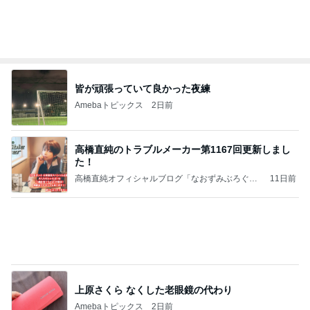
話題のスイカ丸ごとアイス♡
さとみるくのロサンゼルス⇔ハワイ夢日記
7日前