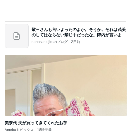
皆が頑張っていて良かった夜練
Amebaトピックス
2日前
高橋直純のトラブルメーカー第1167回更新しまし
た！
高橋直純オフィシャルブログ「なおずみぶろぐ」
11日前
Powered by Ameba