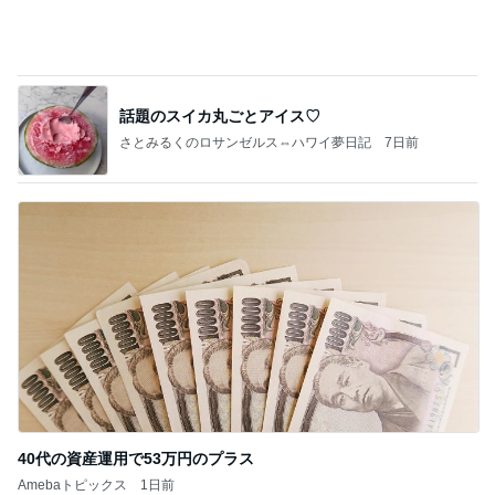
柏木由紀子 駅弁よりも駅パン派
Amebaトピックス
1日前
価値観の違いによる「失敗」に対して感情的に反省
しない 私だけの宗教仮称略称偶然と暗合教教義候
補
ムカシオナガザルのwesternblack brain stool2024
4日前
年（令和6）11月25日以来減酒断煙再開ムカシオナ
ガザル