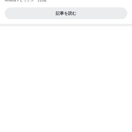
貸切の店内にあった可愛いグッズ
Amebaトピックス
1日前
最近の香港で食べて感動したもの、いろいろまと
め！
香港在住えりのおいしい食べ歩きガイド
13日前
美味しいラーメンがもたらす幸せ
Amebaトピックス
2日前
地獄
日本人
1日前
服やバッグではないと痛感した幸せ
Amebaトピックス
1日前