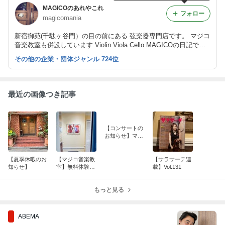
MAGICOのあれやこれ
フォロー
magicomania
新宿御苑(千駄ヶ谷門）の目の前にある 弦楽器専門店です。 マジコ
音楽教室も併設しています Violin Viola Cello MAGICOの日記です
♡
その他の企業・団体ジャンル 724位
最近の画像つき記事
【コンサートの
お知らせ】マジ
コ音楽教室チェ
ロ講師 玉川克先
生
【夏季休暇のお
【マジコ音楽教
【サラサーテ連
知らせ】
室】無料体験レ
載】Vol.131
ッスン実施中
もっと見る
ABEMA