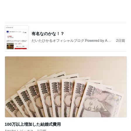
100万以上増加した結婚式費用
Amebaトピックス
1日前
記事を読む
手術後半年ぶりに訪れたドッグラン
Amebaトピックス
1日前
【ANAプレミアムクラス初体験】雷で50分遅延…
沖縄往復で分かった「余裕を買う」価値
華麗なるスタバマダム
2日前