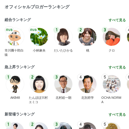
急上昇ランキング
すべて見る
1
2
3
4
5
AKB48
たんぽぽ川村
北村総一朗
北別府学
OCHA NORM
エミコ
A
新登場ランキング
すべて見る
1
2
3
4
5
BEYOOOOO
ゆうこりん
島倉りか
石 安伊
蒼井心音
NDS
だいた 気になり頼んだ食べ比べ
Amebaトピックス
2日前