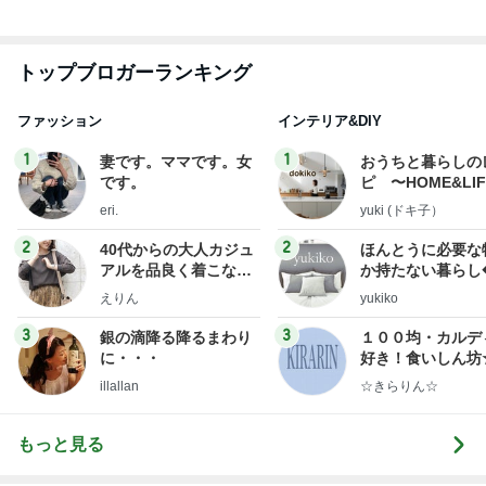
2
2
40代からの大人カジュ
ほんとうに必要な
アルを品良く着こなす
か持たない暮らし
ファッションブログ
ep Life Simple
えりん
yukiko
ンテリアのきろく
3
3
銀の滴降る降るまわり
１００均・カルデ
に・・・
好き！食いしん坊
らりん☆のブログ
illallan
☆きらりん☆
もっと見る
オフィシャルブロガーランキング
総合ランキング
すべて見る
1
2
3
市川團十郎白
小林麻央
だいたひかる
桃
クロ
猿