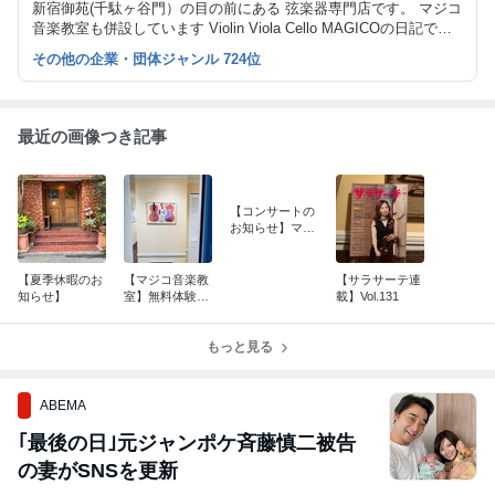
新宿御苑(千駄ヶ谷門）の目の前にある 弦楽器専門店です。 マジコ
音楽教室も併設しています Violin Viola Cello MAGICOの日記です
♡
その他の企業・団体ジャンル 724位
最近の画像つき記事
【コンサートの
お知らせ】マジ
コ音楽教室チェ
ロ講師 玉川克先
生
【夏季休暇のお
【マジコ音楽教
【サラサーテ連
知らせ】
室】無料体験レ
載】Vol.131
ッスン実施中
もっと見る
ABEMA
｢最後の日｣元ジャンポケ斉藤慎二被告
の妻がSNSを更新