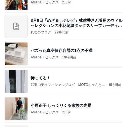
Amebaトピックス
2日前
8月6日「めざましテレビ」林佑香さん着用のウィル
セレクションの小花刺繍タックスリーブカーディガ
ン
れなのブログ
22時間前
バズった真空保存容器の1点の不満
Amebaトピックス
19時間前
待ってる！
武東由美オフィシャルブログ「MOTOちゃんとの
9時間前
はっぴぃな毎日」Powered by Ameba
小原正子 しっくりくる家族の光景
Amebaトピックス
2日前