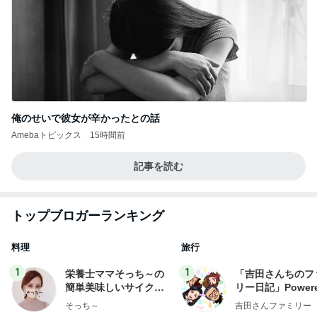
俺のせいで彼女が辛かったとの話
Amebaトピックス
15時間前
記事を読む
トップブロガーランキング
料理
旅行
1
1
栄養士ママそっち～の
「吉田さんちのフ
簡単美味しいサイクル
リー日記」Powere
献立
y Ameba 吉田さ
そっち～
吉田さんファミリー
ミリーオフィシャ