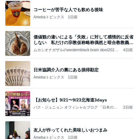
コーヒーが苦手な人でも飲める後味
Amebaトピックス
1日前
価値観の違いによる「失敗」に対して感情的に反省
しない 私だけの宗教仮称略称偶然と暗合教教義候
補
ムカシオナガザルのwesternblack brain stool2024
4日前
年（令和6）11月25日以来減酒断煙再開ムカシオナ
ガザル
日米協調介入の裏にある損得勘定
Amebaトピックス
1日前
【お知らせ】9/21〜9/23北海道3days
パク・ジュニョン オフィシャルブログ 「日本の
2日前
心」 powered by Ameba
友人が作ってくれた美味しいおつまみ
Amebaトピックス
1日前