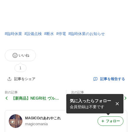
#
臨時休業
#
設備点検
#
断水
#
停電
#
臨時休業のお知らせ
いいね
1
記事を報告する
記事をシェア
前の記事
次の記事
【新商品】NEGRI社 ヴルカ
STRINGS EXPO 2026 その
気に入ったらフォロー
ーノシリーズ
２
会員登録は不要です
MAGICOのあれやこれ
フォロー
magicomania