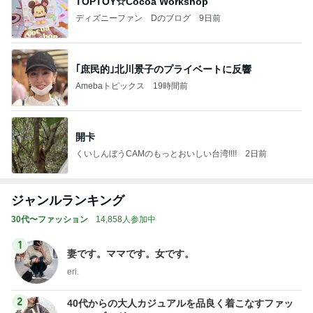
TOPTOY☆Cocoa Workshop
ディズニーファン Dのブログ
9日前
｢庶民的｣北川景子のプライベートに反響
Amebaトピックス
19時間前
開卡
くいしんぼうCAMのもっとおいしい台湾!!!!
2日前
ジャンルランキング
30代〜ファッション
14,858人参加中
1
妻です。ママです。女です。
eri.
2
40代からの大人カジュアルを品良く着こなすファッ