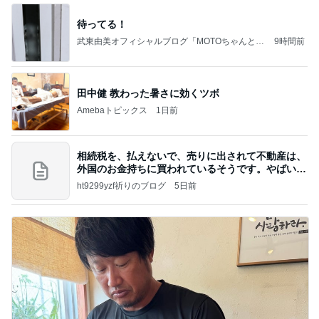
待ってる！
武東由美オフィシャルブログ「MOTOちゃんとの
9時間前
はっぴぃな毎日」Powered by Ameba
田中健 教わった暑さに効くツボ
Amebaトピックス
1日前
相続税を、払えないで、売りに出されて不動産は、
外国のお金持ちに買われているそうです。やばいで
すよ
ht9299yzf祈りのブログ
5日前