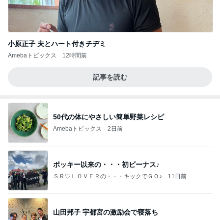
小原正子 夫とハート付きチヂミ
Amebaトピックス
12時間前
記事を読む
50代の体にやさしい簡単野菜レシピ
Amebaトピックス
2日前
ポッキー以来の・・・初ビーナス♪
ＳＲ♡ＬＯＶＥＲの・・・キックでＧＯ♪
11日前
山田邦子 宇都宮の激励会で寝落ち