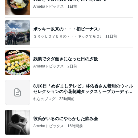
Amebaトピックス
1日前
ポッキー以来の・・・初ビーナス♪
ＳＲ♡ＬＯＶＥＲの・・・キックでＧＯ♪
11日前
残業でタダ働きになった日の夕飯
Amebaトピックス
2日前
8月6日「めざましテレビ」林佑香さん着用のウィル
セレクションの小花刺繍タックスリーブカーディガ
ン
れなのブログ
22時間前
彼氏がいるのにやらかした飲み会
Amebaトピックス
16時間前