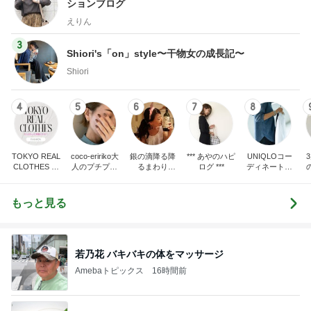
ションブログ
えりん
3
Shiori's「on」style〜干物女の成長記〜
Shiori
4
5
6
7
8
TOKYO REAL
coco-eririko大
銀の滴降る降
*** あやのハピ
UNIQLOコー
CLOTHES 大
人のプチプラ
るまわり
ログ ***
ディネート日
人世代のリア
mixコーデ
に・・・
記
ハ
ルクローズ
♪
もっと見る
若乃花 バキバキの体をマッサージ
Amebaトピックス
16時間前