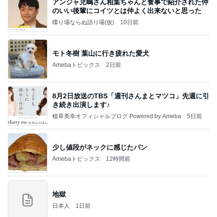
アンジャ児嶋さん相葉ちゃんと食事で紹介された仲
のいい後輩にコイツとは仲よく出来ないと思った
喋り場ならぬ語り場(仮)
10日前
モト冬樹 葉山に行き疲れた愛犬
Amebaトピックス
2日前
8月2日放送のTBS「週刊さんまとマツコ」先週に引
き続き出演します♪
植草美幸オフィシャルブログ Powered by Ameba
5日前
少し値段がネックに感じたパン
Amebaトピックス
12時間前
地獄
日本人
1日前