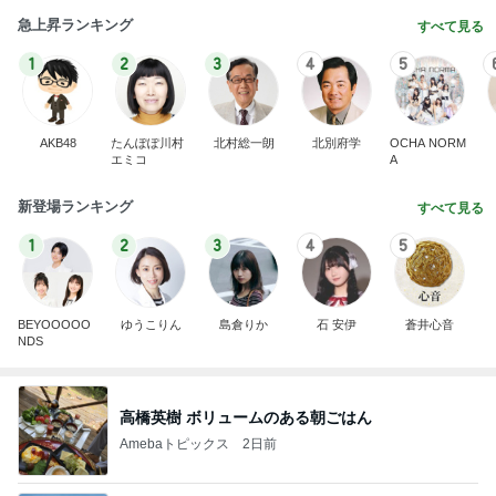
急上昇ランキング
すべて見る
1
2
3
4
5
AKB48
たんぽぽ川村
北村総一朗
北別府学
OCHA NORM
エミコ
A
新登場ランキング
すべて見る
1
2
3
4
5
BEYOOOOO
ゆうこりん
島倉りか
石 安伊
蒼井心音
NDS
高橋英樹 ボリュームのある朝ごはん
Amebaトピックス
2日前