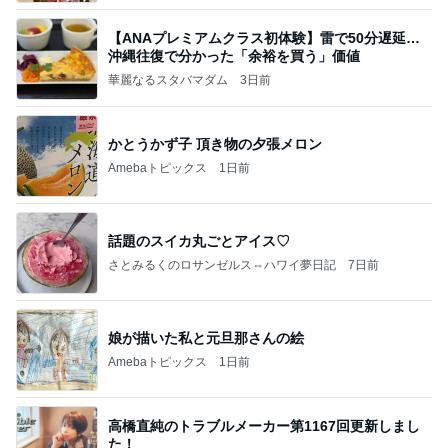
【ANAプレミアムクラス初体験】雷で50分遅延…
沖縄往復で分かった「余裕を買う」価値
華麗なるスタバマダム
3日前
かとうかず子 頂き物の夕張メロン
Amebaトピックス
1日前
話題のスイカ丸ごとアイス♡
さとみるくのロサンゼルス⇔ハワイ夢日記
7日前
娘が描いた私と元旦那さんの絵
Amebaトピックス
1日前
高橋直純のトラブルメーカー第1167回更新しまし
た！