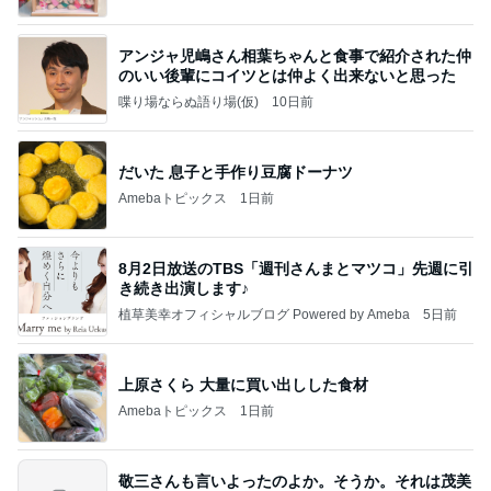
アンジャ児嶋さん相葉ちゃんと食事で紹介された仲
のいい後輩にコイツとは仲よく出来ないと思った
喋り場ならぬ語り場(仮)
10日前
だいた 息子と手作り豆腐ドーナツ
Amebaトピックス
1日前
8月2日放送のTBS「週刊さんまとマツコ」先週に引
き続き出演します♪
植草美幸オフィシャルブログ Powered by Ameba
5日前
上原さくら 大量に買い出しした食材
Amebaトピックス
1日前
敬三さんも言いよったのよか。そうか。それは茂美