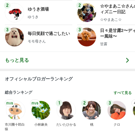
ログ
2
2
☆やまあこ☆さん
ゆうき酒場
ィズニー日記
ゆうき
☆やまあこ☆
3
3
日々是甘露2〜デ
毎日笑顔で過ごしたい
ー風味〜
モモ母さん
甘露
もっと見る
オフィシャルブロガーランキング
総合ランキング
すべて見る
1
2
3
市川團十郎白
小林麻央
だいたひかる
桃
クロ
猿