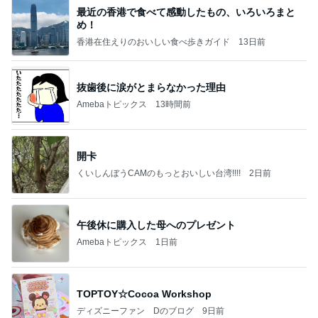
最近の香港で食べて感動したもの、いろいろまと
め！
香港在住えりのおいしい食べ歩きガイド
13日前
抜歯後に涙がとまらなかった理由
Amebaトピックス
13時間前
開卡
くいしんぼうCAMのもっとおいしい台湾!!!!
2日前
午後休に購入した母へのプレゼント
Amebaトピックス
1日前
TOPTOY☆Cocoa Workshop
ディズニーファン Dのブログ
9日前