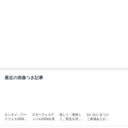
最近の画像つき記事
エンタメ・フー
スターフェステ
楽しく・美味し
わいわいまつり
ドフェス2026開
ィバル2026出演
く、防災を学ぼ
ご来場ありがと
催！！
う！Vol.2
うございまし
た！