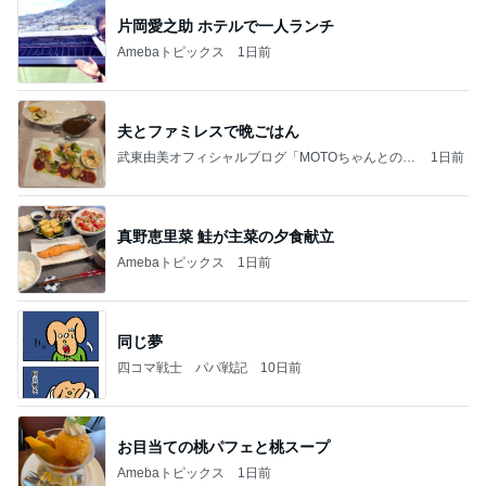
片岡愛之助 ホテルで一人ランチ
Amebaトピックス
1日前
夫とファミレスで晩ごはん
武東由美オフィシャルブログ「MOTOちゃんとのは
1日前
っぴぃな毎日」Powered by Ameba
真野恵里菜 鮭が主菜の夕食献立
Amebaトピックス
1日前
同じ夢
四コマ戦士 パパ戦記
10日前
お目当ての桃パフェと桃スープ
Amebaトピックス
1日前