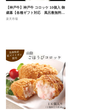
【神戸牛】神戸牛 コロッケ 10個入 御
歳暮【各種ギフト対応 風呂敷無料】
惣菜 ビーフコロッケ 和牛 牛肉 肉 高
楽天市場
級肉 お取り寄せグルメ 母の日 父の日
お中元 御中元 暑中見舞い ギフト プレ
ゼント 誕生日プレゼント お祝い 贈り
物