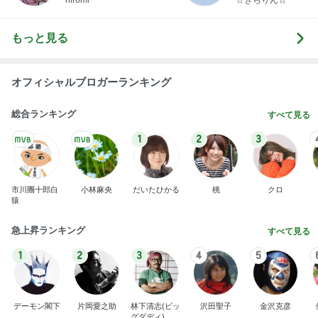
hiromi
☆きらりん☆
もっと見る
オフィシャルブロガーランキング
総合ランキング
すべて見る
1
2
3
市川團十郎白
小林麻央
だいたひかる
桃
クロ
猿
急上昇ランキング
すべて見る
1
2
3
4
5
デーモン閣下
片岡愛之助
林下清志(ビッ
沢田聖子
金沢克彦
グダディ)