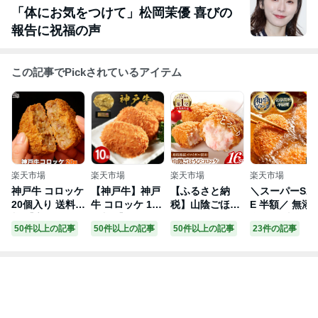
「体にお気をつけて」松岡茉優 喜びの
報告に祝福の声
この記事でPickされているアイテム
楽天市場
楽天市場
楽天市場
楽天市場
神戸牛 コロッケ
【神戸牛】神戸
【ふるさと納
＼スーパーSA
20個入り 送料無
牛 コロッケ 10
税】山陰ごほう
E 半額／ 無添
料 【高級肉 グ
個入 【各種ギフ
びコロッケ（80
食品 冷凍食品
50件以上の記事
50件以上の記事
50件以上の記事
23件の記事
ルメ お中元 御
ト対応 風呂敷
g×16個）【80g
コロッケ 冷凍
中元 ギフト プ
無料】 惣菜 ビ
16個 カニ クリ
ギフト 【 和牛
レゼント 内祝い
ーフコロッケ 和
ーム コロッケ
ごろごろゴロ
お返し お祝い
牛 牛肉 肉 高級
ごほうび ごちそ
ケ 20個 】 ご
誕生日 結婚祝い
肉 お取り寄せグ
う 美味しい パ
おかず ギフト
出産祝い 結婚内
ルメ 父の日 お
ーティー おもて
セット 冷凍 弁
祝い 出産内祝い
中元 御中元 暑
なし 人気 簡単
当 惣菜 ギフト