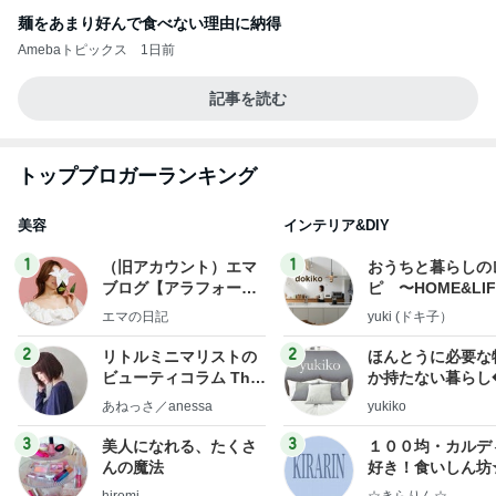
麺をあまり好んで食べない理由に納得
Amebaトピックス
1日前
記事を読む
トップブロガーランキング
美容
インテリア&DIY
1
1
（旧アカウント）エマ
おうちと暮らしの
ブログ【アラフォー会
ピ 〜HOME&LI
社売却セカンドライ
エマの日記
yuki (ドキ子）
フ】
2
2
リトルミニマリストの
ほんとうに必要な
ビューティコラム The
か持たない暮らし
little minimalist's bea
ep Life Simple
あねっさ／anessa
yukiko
uty colum
ンテリアのきろく
3
3
美人になれる、たくさ
１００均・カルデ
んの魔法
好き！食いしん坊
らりん☆のブログ