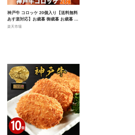
神戸牛 コロッケ 20個入り【送料無料
あす楽対応】お歳暮 御歳暮 お歳暮 御
歳暮 ギフト プレゼント 内祝い お返し
楽天市場
お祝い 誕生日 結婚祝い 出産祝い 結婚
内祝い 出産内祝い 牛肉 肉 グルメ 冷
凍 惣菜 ビーフコロッケ