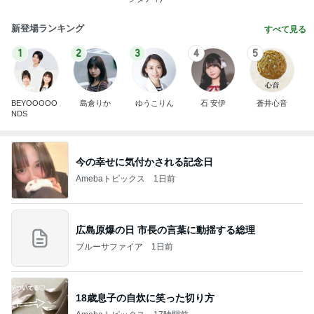
新登場ランキング
すべて見る
1
2
3
4
5
BEYOOOOO
島倉りか
ゆうこりん
石 安伊
蒼井心音
NDS
今の幸せに気付かされる記念日
Amebaトピックス
1日前
広島原爆の日 市長の言葉に動揺する総理
ブルーサファイア
1日前
18歳息子の自炊に笑った切り方