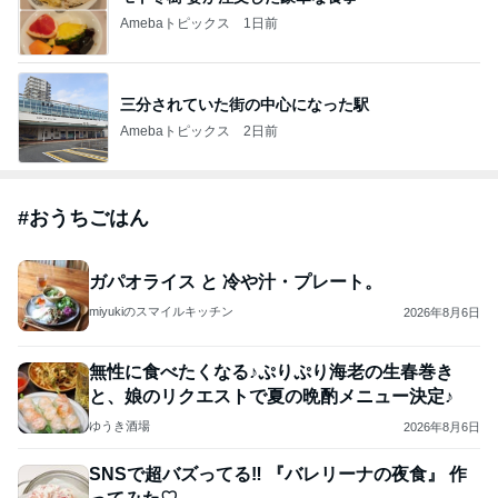
Amebaトピックス
1日前
三分されていた街の中心になった駅
Amebaトピックス
2日前
#
おうちごはん
ガパオライス と 冷や汁・プレート。
miyukiのスマイルキッチン
2026年8月6日
無性に食べたくなる♪ぷりぷり海老の生春巻き
と、娘のリクエストで夏の晩酌メニュー決定♪
ゆうき酒場
2026年8月6日
SNSで超バズってる‼︎ 『バレリーナの夜食』 作