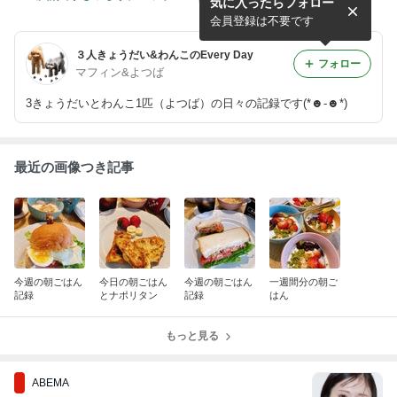
気に入ったらフォロー
朝ごはん
はん
会員登録は不要です
３人きょうだい&わんこのEvery Day
フォロー
マフィン&よつば
3きょうだいとわんこ1匹（よつば）の日々の記録です(*☻-☻*)
最近の画像つき記事
今週の朝ごはん
今日の朝ごはん
今週の朝ごはん
一週間分の朝ご
記録
とナポリタン
記録
はん
もっと見る
ABEMA