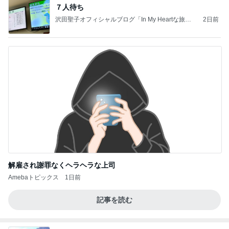
７人待ち
沢田聖子オフィシャルブログ「In My Heartな旅日
2日前
記」by Ameba
解雇され謝罪なくヘラヘラな上司
Amebaトピックス
1日前
記事を読む