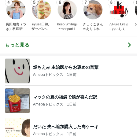
4
5
6
7
8
長田知恵（つ
riyusa日和。
Keep Smiling♪
きょうこさん
☆Pure Life☆
き）料理研究
ザッパレシピ
〜noripetit lif
のありふれた
～おいしく、
家「ご飯と可
で褒められお
e〜 おうちご
日常とばーば
楽しく、健康
愛いおやつ、
やつと時々お
はんと日々の
の食堂本日の
に。～
キッチンアイ
かず
事。
メニュー
もっと見る
テム」
堀ちえみ 主治医からお褒めの言葉
Amebaトピックス
1日前
マックの夏の福袋で娘が喜んだ訳
Amebaトピックス
1日前
だいた 夫へ追加購入した肉ケーキ
Amebaトピックス
1日前