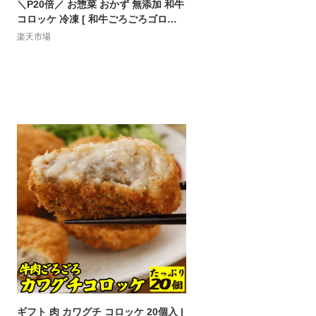
＼P20倍／ お惣菜 おかず 無添加 和牛
コロッケ 冷凍 [ 和牛ごろごろゴロッ
ケ 20個 ] 国産 送料無料 5千円 ギフト
楽天市場
総菜 おそうざい お祝い お礼 お歳暮
おつまみ 肉 ご飯のお供 食べ物 健康
食品 黒毛和牛 お取り寄せ グルメ プレ
ゼント 和食 グルメ 健康食品
ギフト 肉 カワグチ コロッケ 20個入 |