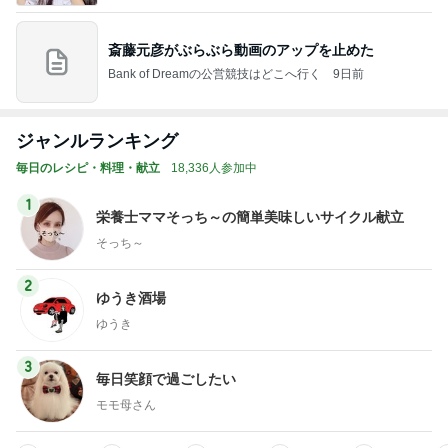
斎藤元彦がぶらぶら動画のアップを止めた
Bank of Dreamの公営競技はどこへ行く
9日前
ジャンルランキング
毎日のレシピ・料理・献立
18,336人参加中
1
栄養士ママそっち～の簡単美味しいサイクル献立
そっち～
2
ゆうき酒場
ゆうき
3
毎日笑顔で過ごしたい
モモ母さん