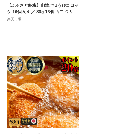
【ふるさと納税】山陰ごほうびコロッ
ケ 16個入り ／ 80g 16個 カニ クリー
ム コロッケ ごほうび ごちそう 美味し
楽天市場
い パーティー おもてなし 人気 簡単
時短 タイムパフォーマンス 小分け べ
にずわいがに とろとろ