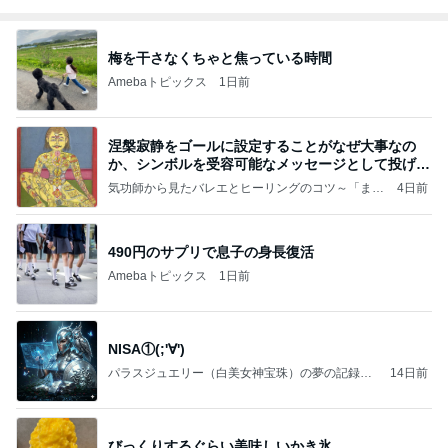
梅を干さなくちゃと焦っている時間
Amebaトピックス
1日前
涅槃寂静をゴールに設定することがなぜ大事なの
か、シンボルを受容可能なメッセージとして投げる
ことが
気功師から見たバレエとヒーリングのコツ～「まと
4日前
いのば」ブログ
490円のサプリで息子の身長復活
Amebaトピックス
1日前
NISA①(;'∀')
パラスジュエリー（白美女神宝珠）の夢の記録
14日前
（続編）
びっくりするぐらい美味しいかき氷