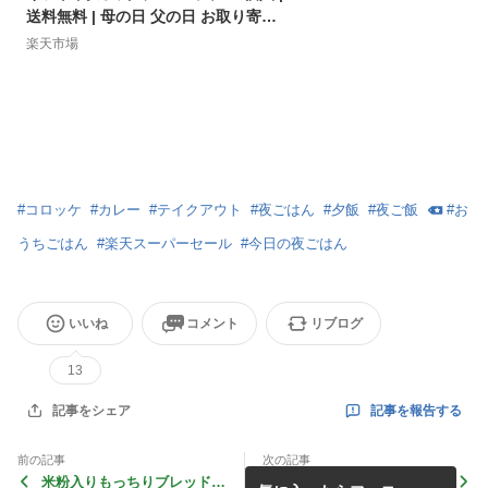
送料無料 | 母の日 父の日 お取り寄せ
グルメ ギフト 食品 食べ物 内祝い 御
楽天市場
祝い グルメ 食べ物 | 肉 惣菜 お惣菜
お肉 冷凍 | 出産内祝い 肉の日
#
コロッケ
#
カレー
#
テイクアウト
#
夜ごはん
#
夕飯
#
夜ご飯
#
お
うちごはん
#
楽天スーパーセール
#
今日の夜ごはん
いいね
コメント
リブログ
13
記事を報告する
記事をシェア
前の記事
次の記事
米粉入りもっちりブレッドの
昨日の夜ごはんと今日の朝ご