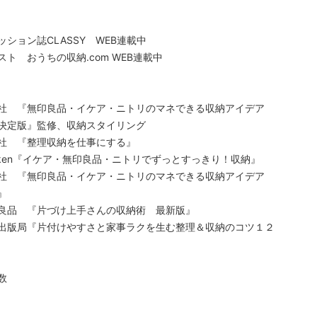
ッション誌CLASSY WEB連載中
スト おうちの収納.com WEB連載中
社 『無印良品・イケア・ニトリのマネできる収納アイデア
決定版』監修、収納スタイリング
社 『整理収納を仕事にする』
kken『イケア・無印良品・ニトリでずっとすっきり！収納』
社 『無印良品・イケア・ニトリのマネできる収納アイデア
』
良品 『片づけ上手さんの収納術 最新版』
出版局『片付けやすさと家事ラクを生む整理＆収納のコツ１２
数