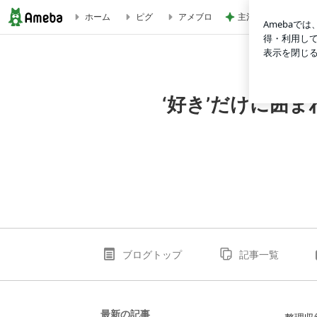
主治医から聞いてい
ホーム
ピグ
アメブロ
‘好き’だけに囲まれたシンプルライフ☆整理収納アドバイザー N
‘好き’だけに囲
ブログトップ
記事一覧
最新の記事