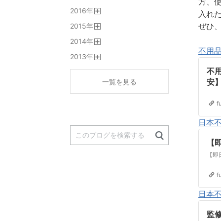
方、
開
2016
年
く
入れ
開
ぜひ
2015
年
く
開
2014
年
く
開
不用
2013
年
く
開
不用
く
安
一覧を見る
f
日本
【
【即
f
日本
監