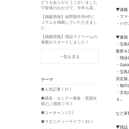
どうもありがとうございました
♡皆様のおかげで、今年も楽...
▼連載
・ファ
【掲載情報】綾野製作所HPに
コラムを掲載していただきまし
・ハウ
た
【掲載情報】雑誌マドリームの
▼書籍
連載がスタートしました！
・宝島
最新＆
一覧を見る
・翔泳
・Ga
・宝島
決定版
テーマ
・無印
●人気記事 ( 21 )
・文化
●講座・セミナー募集・受講生
４』
様のご感想 ( 15 )
●ユーキャン ( 2 )
など多
●マタニティーライフ ( 35 )
▼雑誌