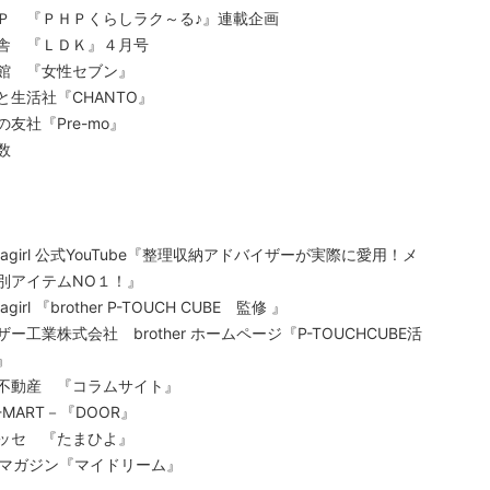
Ｐ 『ＰＨＰくらしラク～る♪』連載企画
舎 『ＬＤＫ』４月号
館 『女性セブン』
と生活社『CHANTO』
友社『Pre-mo』
数
agirl 公式YouTube『整理収納アドバイザーが実際に愛用！メ
別アイテムNO１！』
girl 『brother P-TOUCH CUBE 監修 』
ー工業株式会社 brother ホームページ『P-TOUCHCUBE活
』
不動産 『コラムサイト』
-MART－『DOOR』
ッセ 『たまひよ』
Bマガジン『マイドリーム』