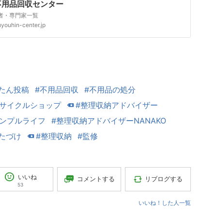
不用品回収センター
者・専門家一覧
uyouhin-center.jp
たん投稿
#不用品回収
#不用品の処分
リサイクルショップ
#整理収納アドバイザー
シンプルライフ
#整理収納アドバイザーNANAKO
たづけ
#整理収納
#監修
いいね
コメントする
リブログする
53
いいね！した人一覧