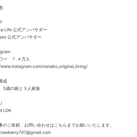
数
P
ata Life 公式アンバサダー
asso 公式アンバサダー
agram
ワー ７.４万人
//www.instagram.com/nanako_original_living/
構成
、5歳の娘と３人家族
り
４LDK
事のご依頼、お問い合わせはこちらまでお願いいたします。
trawberry707@gmail.com