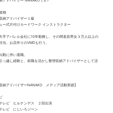
納アドバイザー NANAKOです♪
資格
収納アドバイザー１級
ュー式片付けカードワーク インストラクター
大手アパレル会社に10年勤務し、その間老若男女３万人以上の
担当。お店作りのVMDも行う。
転勤に伴い退職。
引っ越し経験と、前職を活かし整理収納アドバイザーとして活
収納アドバイザーNANAKO メディア活動実績】
ビ
テレビ ヒルナンデス ２回出演
テレビ にじいろジーン