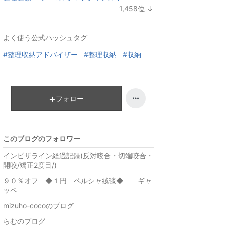
ン
1,458
位
↓
キ
ラ
ン
ン
よく使う公式ハッシュタグ
グ
キ
下
ン
#整理収納アドバイザー
#整理収納
#収納
降
グ
下
降
フォロー
このブログのフォロワー
インビザライン経過記録(反対咬合・切端咬合・
開咬/矯正2度目/)
９０％オフ ◆１円 ペルシャ絨毯◆ ギャ
ッベ
mizuho-cocoのブログ
らむのブログ