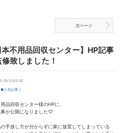
次ページ
日本不用品回収センター】HP記事
監修致しました！
-29 12:42:30
：
●人気記事
不用品回収センター様のHPに、
記事が公開になりました♡
品の手放し方が分からずに家に放置してしまっている