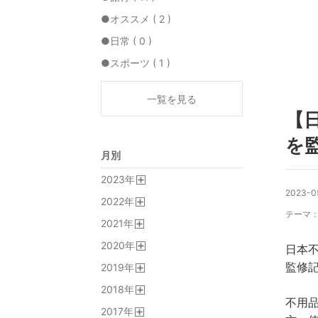
●オススメ ( 2 )
●日常 ( 0 )
●スポーツ ( 1 )
一覧を見る
【
を
月別
2023
年
開
2023-05
2022
年
く
開
テーマ
2021
年
く
開
2020
年
く
日本
開
監修
2019
年
く
開
2018
年
く
開
不用
2017
年
く