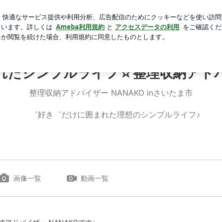
なかった胸水
芸能人ブログ
人気ブログ
新規登録
ロ
ANAKO
まれたシンプルライフ☆整理収納アドバイ
整理収納アドバイザー NANAKO inさいたま市
゛好き゛だけに囲まれた理想のシンプルライフ♪
画像一覧
動画一覧