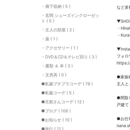
・廊下収納 ( 5 )
など多
・玄関 シューズインクローゼッ
ト ( 5 )
▼SHO
・Hin
・主人の部屋 ( 2 )
・Kur
・薬 ( 1 )
・アクセサリー ( 1 )
▼Inst
フォロ
・DVD＆CD＆テレビ回り ( 3 )
https:
・書類 ＆ 本 ( 3 )
・文房具 ( 0 )
●家族
●私服プチプラコーデ ( 78 )
主人と
●私服コーデ ( 5 )
●間取
●旦那さんコーデ ( 12 )
戸建て
●ブログ ( 106 )
●お仕
●お知らせ ( 10 )
nana.s
●旅行 ( 11 )