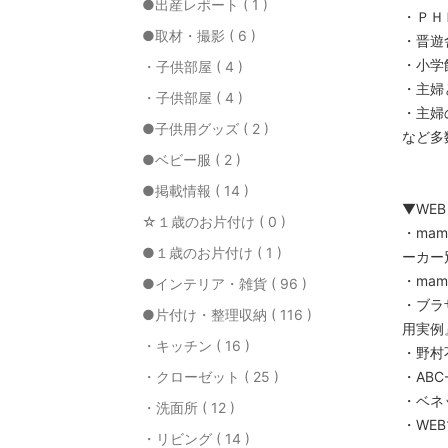
●出産レポート ( 1 )
・ＰＨ
●取材・撮影 ( 6 )
・晋遊
・小学
・子供部屋 ( 4 )
・主婦
・子供部屋 ( 4 )
・主婦の
●子供用グッズ ( 2 )
など多
●ベビー服 ( 2 )
●掲載情報 ( 14 )
▼WEB
☆１歳のお片付け ( 0 )
・mam
●１歳のお片付け ( 1 )
ーカー
・mama
●インテリア・雑貨 ( 96 )
・ブラザ
●片付け・整理収納 ( 116 )
用実例
・キッチン ( 16 )
・野村
・クローゼット ( 25 )
・ABC
・ベネ
・洗面所 ( 12 )
・WE
・リビング ( 14 )