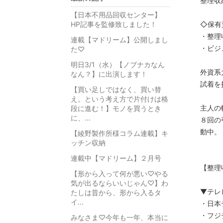
整理収
【日本不用品回収センター】
HP記事を監修致しました！
◇保有
・整理
連載【マドリーム】公開しまし
・ビジ
た♡
明日3/1（水）【ノブナカなん
外資系
なん？】に出演します！
試着を
【買い足しではなく、買い替
え。という考え方で片付けは格
主人の
段に進む！】モノを買うとき
に、...
８回の
動中。
【綾野製作所様コラム連載】キ
ッチン収納
連載中【マドリーム】２月号
【整理
【形から入って何が悪い♡やる
気が出るならいいじゃん♡】わ
▼テレ
たしは昔から、形から入るタ
イ...
・日本
・フジ
みなさま♡今年も一年、本当に