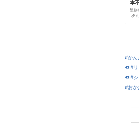
本
監修
f
#かん
#
#
#おか