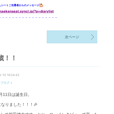
んシートご当選者からのメッセージ
/maekenseat.syncl.jp/?p=diarylist
－－－－－－－－－－－－－－－－－－
次ページ
歳！！
-10 16:24:42
：
ブログ
月11日は誕生日。
になりました！！！🎉