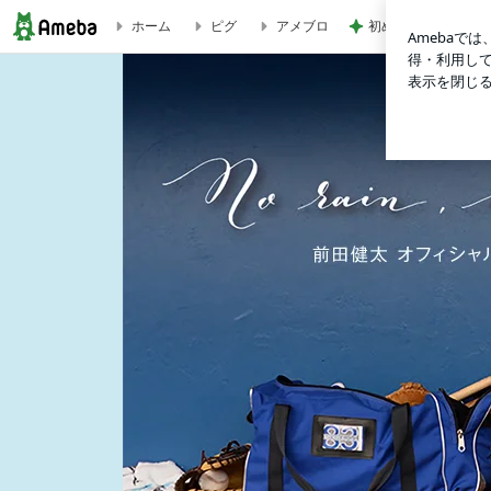
初めての体験に満足
ホーム
ピグ
アメブロ
前田健太オフィシャルブログ「no rain, no rainbow」Powered