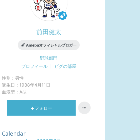
前田健太
Amebaオフィシャルブロガー
野球
部門
プロフィール
ピグの部屋
性別：
男性
誕生日：
1988年4月11日
血液型：
A型
フォロー
Calendar