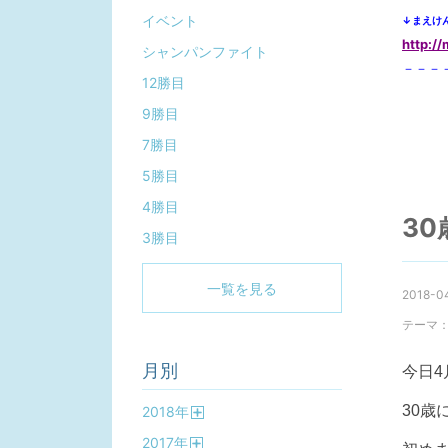
イベント
↓まえけ
http:/
シャンパンファイト
－－－
12勝目
9勝目
7勝目
5勝目
4勝目
30
3勝目
一覧を見る
2018-04
テーマ
月別
今日4
30歳
2018
年
開
2017
年
く