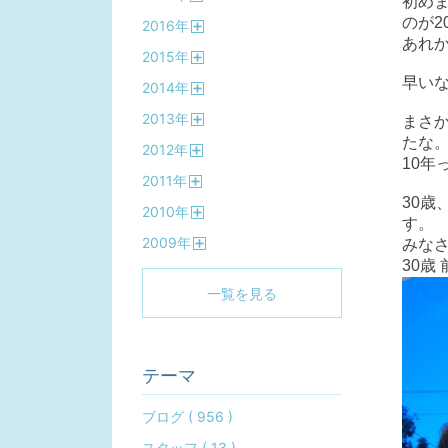
初め
開
のが2
2016
年
く
開
あれか
2015
年
く
開
早いな
2014
年
く
開
2013
年
く
まさ
開
たな
2012
年
く
10
開
2011
年
く
開
30歳
2010
年
く
す。
開
2009
年
く
みな
開
30歳
く
一覧を見る
テーマ
ブログ ( 956 )
スタッフ ( 13 )