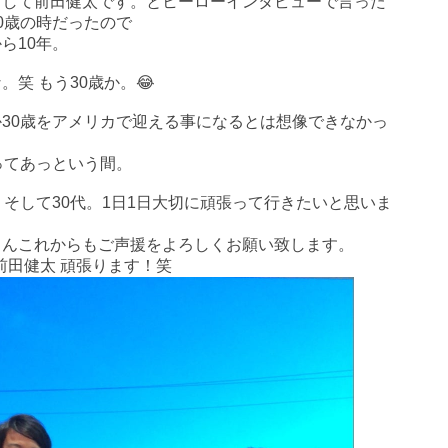
まして前田健太です。とヒーローインタビューで言った
0歳の時だったので
ら10年。
。笑 もう30歳か。😂
か30歳をアメリカで迎える事になるとは想像できなかっ
。
年ってあっという間。
、そして30代。1日1日大切に頑張って行きたいと思いま
さんこれからもご声援をよろしくお願い致します。
 前田健太 頑張ります！笑