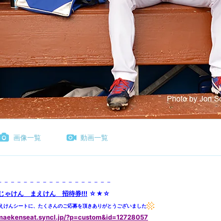
画像一覧
動画一覧
－－－－－－－－－－－－－－－－－－
じゃけん まえけん 招待券!!!
☆★☆
年まえけんシートに、たくさんのご応募を頂きありがとうございました
/maekenseat.syncl.jp/?p=custom&id=12728057