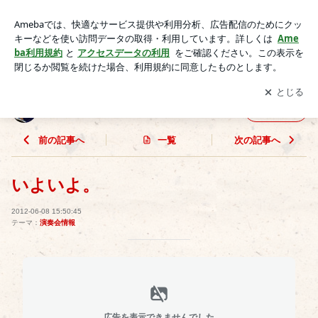
いよいよ。 | Ryu’ｓ Blog
アプリをダウンロードして
ブログの更新通知
を受け取りまし
開く
ょう。
Ryu’ｓ Blog
フォロー
前の記事へ
一覧
次の記事へ
いよいよ。
2012-06-08 15:50:45
テーマ：
演奏会情報
広告を表示できませんでした