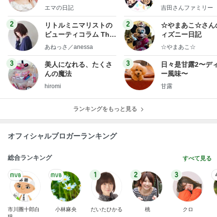
社売却セカンドライ
y Ameba 吉田さ
エマの日記
吉田さんファミリー
フ】
ミリーオフィシャ
ログ
2
2
リトルミニマリストの
☆やまあこ☆さん
ビューティコラム The
ィズニー日記
little minimalist's bea
あねっさ／anessa
☆やまあこ☆
uty colum
3
3
美人になれる、たくさ
日々是甘露2〜デ
んの魔法
ー風味〜
hiromi
甘露
ランキングをもっと見る
オフィシャルブロガーランキング
総合ランキング
すべて見る
1
2
3
市川團十郎白
小林麻央
だいたひかる
桃
クロ
猿