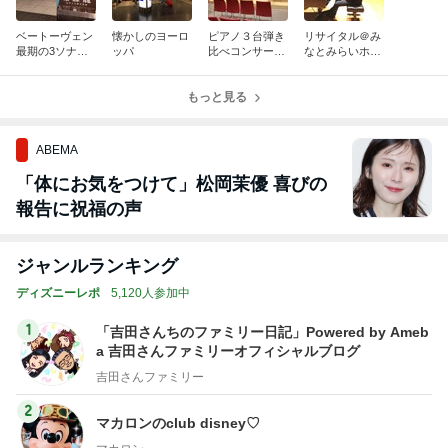
ベートーヴェン
懐かしのヨーロ
ピアノ３台弾き
リサイタル＠み
最期の3ソナタ
ッパ
比べコンサー
なとみらいホー
を演奏して
ト！
ル終演！
もっと見る
ABEMA
「体にお気をつけて」松岡茉優 喜びの
報告に祝福の声
ジャンルランキング
ディズニーレポ
5,120人参加中
1
「吉田さんちのファミリー日記」Powered by Ameb
a 吉田さんファミリーオフィシャルブログ
吉田さんファミリー
2
マカロンのclub disney♡