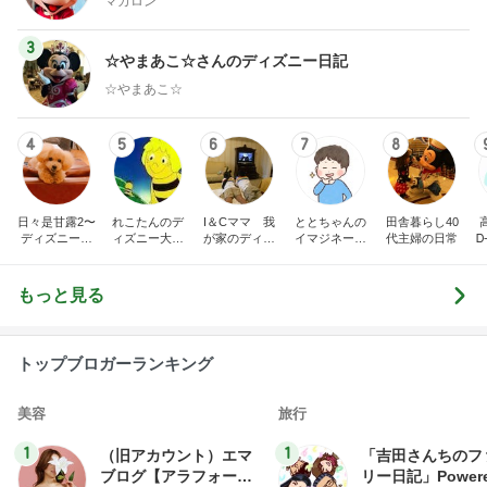
マカロン
3
☆やまあこ☆さんのディズニー日記
☆やまあこ☆
4
5
6
7
8
日々是甘露2〜
れこたんのデ
I＆Cママ 我
ととちゃんの
田舎暮らし40
ディズニー風
ィズニー大好
が家のディズ
イマジネーシ
代主婦の日常
Ꭰ
味〜
き♡孫4人
ニー♡ブログ
ョンタイム
もっと見る
トップブロガーランキング
美容
旅行
1
1
（旧アカウント）エマ
「吉田さんちのフ
ブログ【アラフォー会
リー日記」Powere