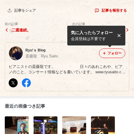
記事を報告する
記事をシェア
前の記事
次の記事
二週連続。
例年の行事
気に入ったらフォロー
会員登録は不要です
Ryu’ｓ Blog
フォロー
斎藤龍 Ryu Saito
ピアニストの斎藤龍です。 日々のあれこれや、ピア
ノのこと、コンサート情報などを書いています。 www.ryusaito.co
m/
最近の画像つき記事