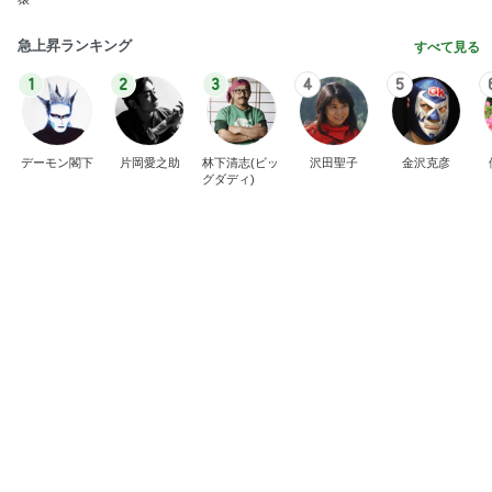
急上昇ランキング
すべて見る
1
2
3
4
5
デーモン閣下
片岡愛之助
林下清志(ビッ
沢田聖子
金沢克彦
グダディ)
新登場ランキング
すべて見る
1
2
3
4
5
BEYOOOOO
島倉りか
ゆうこりん
石 安伊
蒼井心音
NDS
This site is protected by reCAPTCHA and
the Google
Privacy Policy
and
Terms of Service
apply.