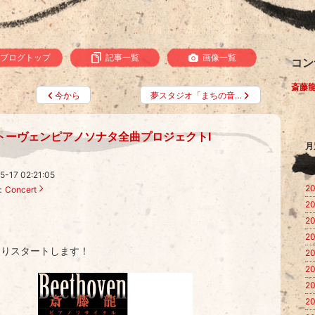
ブログトップ
記事一覧
画像一覧
コン
斎藤
今から
夢スタジオ「まちの音…
トーヴェンピアノソナタ全曲プロジェクトⅠ
月
5-17 02:21:05
20
：
Concert
20
20
20
よりスタートします！
20
20
20
20