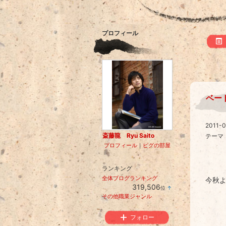
プロフィール
ベー
2011-0
斎藤龍 Ryu Saito
テーマ
プロフィール
｜
ピグの部屋
ランキング
全体ブログランキング
今秋
319,506
位
↑
ラ
その他職業ジャンル
ン
キ
ン
フォロー
グ