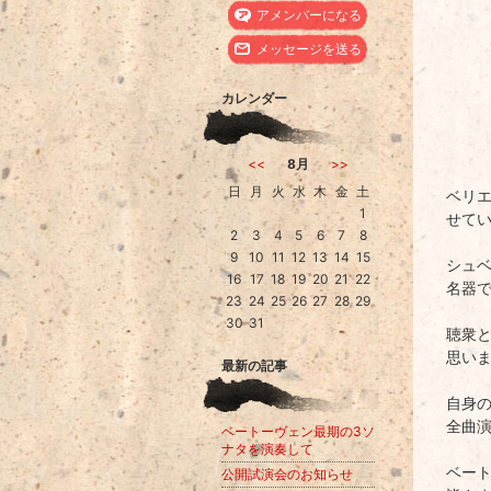
上
アメンバーになる
昇
メッセージを送る
カレンダー
<<
8月
>>
日
月
火
水
木
金
土
ベリ
1
せて
2
3
4
5
6
7
8
9
10
11
12
13
14
15
シュベ
16
17
18
19
20
21
22
名器
23
24
25
26
27
28
29
30
31
聴衆
思い
最新の記事
自身
全曲
ベートーヴェン最期の3ソ
ナタを演奏して
ベー
公開試演会のお知らせ