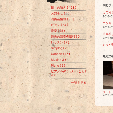
同じテ
日々の呟き ( 423 )
カワイ
お知らせ ( 33 )
2016-01
演奏会情報 ( 36 )
コンサ
ピアノ ( 64 )
2012-0
音楽 ( 28 )
広島公
過去の演奏会情報 ( 0 )
2011-10
レッスン ( 2 )
もっと見
Simplog ( 7 )
Concert ( 17 )
最近の
Musik ( 3 )
Piano ( 5 )
ピアノを弾くということ (
4 )
一覧を見る
2019-0