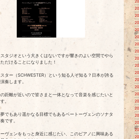
20
20
20
20
20
20
20
20
エスタジオという大きくはないですが響きのよい空間でやら
20
いただけることになりました！
20
20
スター（SCHWESTER）という知る人ぞ知る？日本が誇る
20
で演奏します。
20
20
との距離が近いので皆さまと一体となって音楽を感じたいと
ます。
20
20
の夢でもあり遥かなる目標でもあるベートーヴェンのソナタ
20
演奏です。
20
20
トーヴェンをもっと身近に感じたい、このピアノに興味ある
20