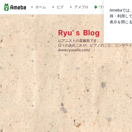
ホーム
ピグ
アメブロ
ワークマンのスニー
ベートーヴェンピアノソナタ全曲プロジェクトⅠ | Ryu’ｓ Bl
Ryu’ｓ Blog
ピアニストの斎藤龍です。
日々のあれこれや、ピアノのこと、コンサー
www.ryusaito.com/