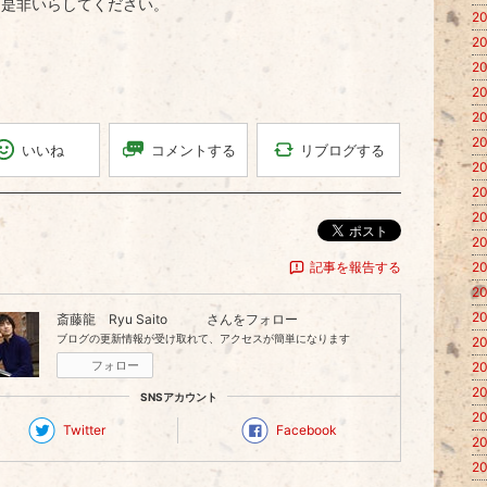
ま是非いらしてください。
20
20
20
20
20
20
リブログする
コメントする
いいね
20
20
20
ポスト
20
記事を報告する
20
20
20
斎藤龍 Ryu Saito
さんをフォロー
ブログの更新情報が受け取れて、アクセスが簡単になります
20
フォロー
20
20
SNSアカウント
20
Twitter
Facebook
20
20