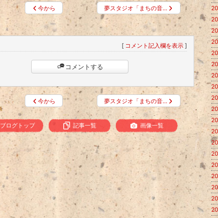
今から
夢スタジオ「まちの音…
20
20
20
20
[
コメント記入欄を表示
]
20
20
コメントする
20
20
20
今から
夢スタジオ「まちの音…
20
20
ブログトップ
記事一覧
画像一覧
20
20
20
20
20
20
20
20