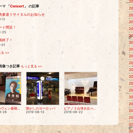
20
ーマ 「
Concert
」 の記事
20
表参道リサイタルのお知らせ
20
-11
20
ート間近！
20
1-25
20
演終了！
20
-01
20
る >>
20
20
画像つき記事
もっと見る >>
20
20
20
20
20
20
ベートーヴェン最期の3ソナタを演奏して
懐かしのヨーロッパ
ピアノ３台弾き比べコンサート！
20
9-26
2019-08-13
2019-06-22
20
20
20