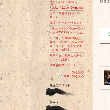
皆さ
懐かしのヨーロッパ
Recital 19.July Okinawa!
ピアノ３台弾き比べコン
サート！
本場でベートーヴェン！
#ヨコハマネイチャーウィ
ーク #2019 #シャボン玉
引っ越した直後に植えた
花桃。3年目にして花が咲
きそうです。もうすぐ春
ですね。#花桃 ...
リサイタル＠みなとみら
いホール終演！
佐野書院コンサート
一覧を見る
画像一覧を見る
最近のコメント
テーマ