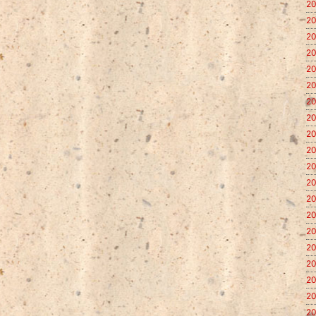
20
20
20
20
20
20
20
20
20
20
20
20
20
20
20
20
20
20
20
20