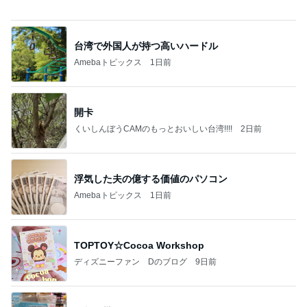
だいた 1番太らない気がする理由
Amebaトピックス
1日前
敬三さんも言いよったのよか。そうか。それは茂美
のしてはならない禁じ手だったな。陣内が言いよる
のよ
nanasantojiroのブログ
3日前
1杯2000円もした空港のラーメン
Amebaトピックス
1日前
8月2日放送のTBS「週刊さんまとマツコ」先週に引
き続き出演します♪