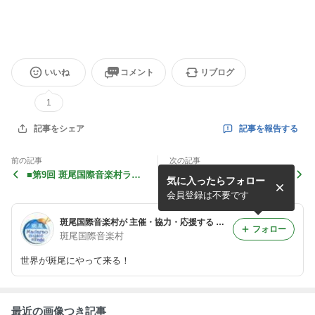
いいね
コメント
リブログ
1
記事を報告する
記事をシェア
前の記事
次の記事
■第9回 斑尾国際音楽村ライ
■世界の夏音カーニバル2012
気に入ったらフォロー
ブ開催 8月23日 Steinar Rak
nes NORWAY
会員登録は不要です
斑尾国際音楽村が 主催・協力・応援する イベント情報
フォロー
斑尾国際音楽村
世界が斑尾にやって来る！
最近の画像つき記事