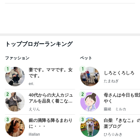
秀逸だったレモンペッパーソース
Amebaトピックス
1日前
TOPTOY☆Cocoa Workshop
ディズニーファン Dのブログ
9日前
体がSOSを出す舌の口内炎6個
Amebaトピックス
1日前
有名なのかな！？
だいたひかるオフィシャルブログ Powered by Ame
2日前