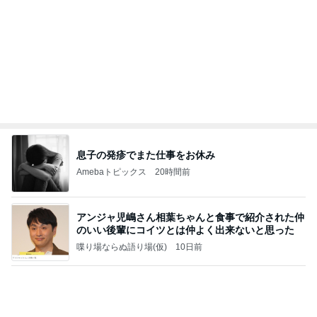
Amebaトピックス
1日前
何故トランプ大統領が日本円を支援するのかと聞か
れた時の答え
nokoarikonのブログ
2日前
閉店すると聞きみんなで行った場所
Amebaトピックス
1日前
【ANAプレミアムクラス初体験】雷で50分遅延…
沖縄往復で分かった「余裕を買う」価値
華麗なるスタバマダム
3日前