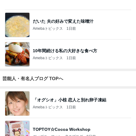
開卡
くいしんぼうCAMのもっとおいしい台湾!!!!
2日前
ジャンルランキング
ディズニーレポ
5,120人参加中
1
「吉田さんちのファミリー日記」Powered by Ameb
a 吉田さんファミリーオフィシャルブログ
吉田さんファミリー
2
マカロンのclub disney♡
マカロン
3
☆やまあこ☆さんのディズニー日記
☆やまあこ☆