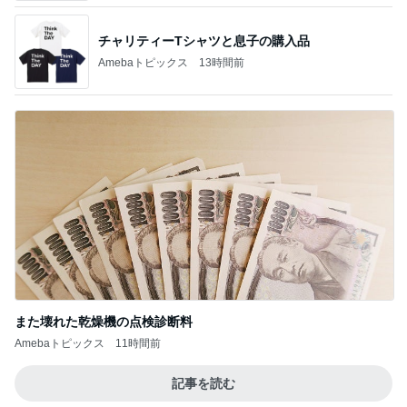
Amebaトピックス
1日前
最近の香港で食べて感動したもの、いろいろまと
め！
香港在住えりのおいしい食べ歩きガイド
13日前
心地が良かった40代主婦たちの会話
Amebaトピックス
1日前
開卡
くいしんぼうCAMのもっとおいしい台湾!!!!
2日前