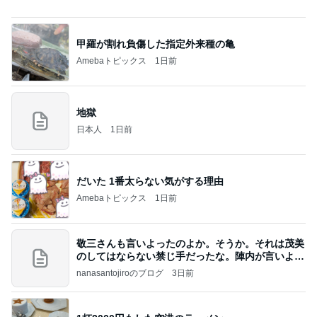
50歳記念に急浮上したヴァンクリ
Amebaトピックス
9時間前
話題のスイカ丸ごとアイス♡
さとみるくのロサンゼルス⇔ハワイ夢日記
7日前
好印象だったミミが無いジャムパン
Amebaトピックス
2日前
高橋直純のトラブルメーカー第1167回更新しまし
た！
高橋直純オフィシャルブログ「なおずみぶろぐ」
11日前