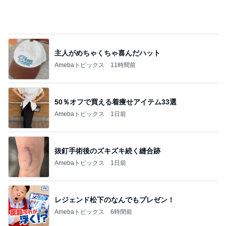
市川團十郎白
小林麻央
だいたひかる
桃
クロ
猿
急上昇ランキング
すべて見る
1
2
3
4
5
AKB48
たんぽぽ川村
北村総一朗
北別府学
OCHA NORM
エミコ
A
新登場ランキング
すべて見る
1
2
3
4
5
BEYOOOOO
ゆうこりん
島倉りか
石 安伊
蒼井心音
NDS
健康診断でいきなりストロングな薬