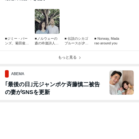
■ジミー・バー
■ノルウェーの
■ 伝説のシカゴ
■ Norway, Mada
ンズ、菊田俊介
森の吟遊詩人PI
ブルースが夕暮
rao around you
～ブルース伝
CIDAE 10月22
色の斑尾に甦る
説、再臨！～
日・23日
もっと見る
ABEMA
｢最後の日｣元ジャンポケ斉藤慎二被告
の妻がSNSを更新