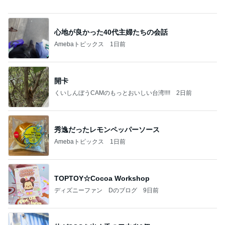
Amebaトピックス
1日前
最近の香港で食べて感動したもの、いろいろまと
め！
香港在住えりのおいしい食べ歩きガイド
13日前
台湾で外国人が持つ高いハードル
Amebaトピックス
1日前
開卡
くいしんぼうCAMのもっとおいしい台湾!!!!
2日前