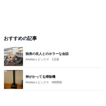
10年間続ける私の大好きな食べ方
Amebaトピックス
1日前
芸能人・有名人ブログ TOPへ
「オグシオ」小椋 恋人と別れ卵子凍結
Amebaトピックス
1日前
TOPTOY☆Cocoa Workshop
ディズニーファン Dのブログ
9日前
キャシー中島の29歳で亡くなった長女
Amebaトピックス
1日前