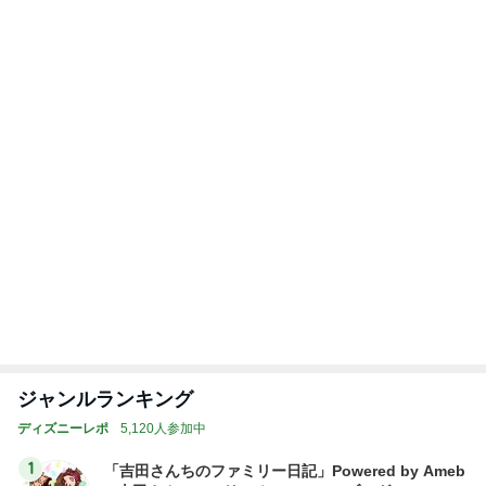
Amebaトピックス
1日前
抜釘手術後のズキズキ続く縫合跡
Amebaトピックス
1日前
レジェンド松下のなんでもプレゼン！
Amebaトピックス
6時間前
チャリティーTシャツと息子の購入品
Amebaトピックス
13時間前