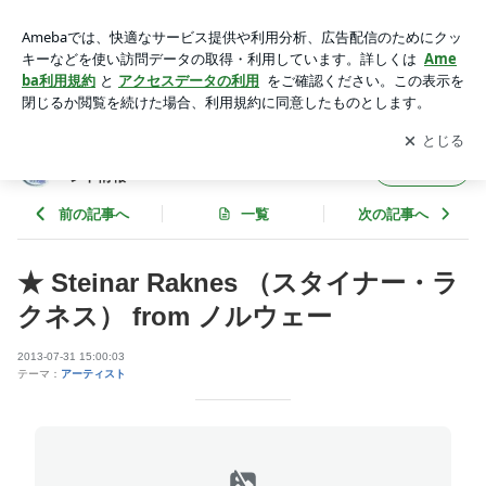
★ Steinar Raknes （スタイナー・ラクネス） from ノルウェー
| 斑尾国際音楽村が 主催・協力・応援する イベント情報
アプリをダウンロードして
ブログの更新通知
を受け取りまし
開く
ょう。
斑尾国際音楽村が 主催・協力・応援する イベ
フォロー
ント情報
前の記事へ
一覧
次の記事へ
★ Steinar Raknes （スタイナー・ラ
クネス） from ノルウェー
2013-07-31 15:00:03
テーマ：
アーティスト