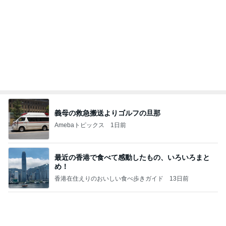
Amebaトピックス
20時間前
アンジャ児嶋さん相葉ちゃんと食事で紹介された仲
のいい後輩にコイツとは仲よく出来ないと思った
喋り場ならぬ語り場(仮)
10日前
甲羅が割れ負傷した指定外来種の亀
Amebaトピックス
1日前
地獄
日本人
1日前