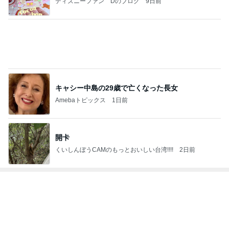
4
5
6
7
8
日々是甘露2〜
れこたんのデ
I＆Cママ 我
ととちゃんの
田舎暮らし40
ディズニー風
ィズニー大好
が家のディズ
イマジネーシ
代主婦の日常
Ꭰ
味〜
き♡孫4人
ニー♡ブログ
ョンタイム
もっと見る
主人がめちゃくちゃ喜んだハット
Amebaトピックス
11時間前
50％オフで買える着痩せアイテム33選