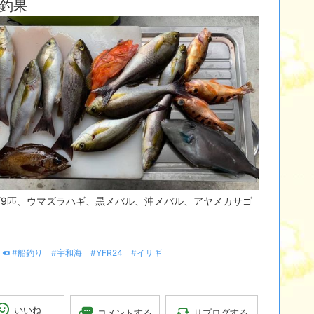
釣果
ギ9匹、ウマズラハギ、黒メバル、沖メバル、アヤメカサゴ
#船釣り
#宇和海
#YFR24
#イサギ
いいね
リブログする
コメントする