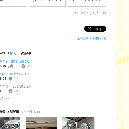
33
いいね！した人一覧
ポスト
記事を報告する
ーマ 「
釣り
」 の記事
＃8 2021.05.30
1
21
6-19
.05.03 釣行報告＃7
24
6-06
＃５ 2021.03.27
28
4-30
る >>
画像つき記事
もっと見る >>