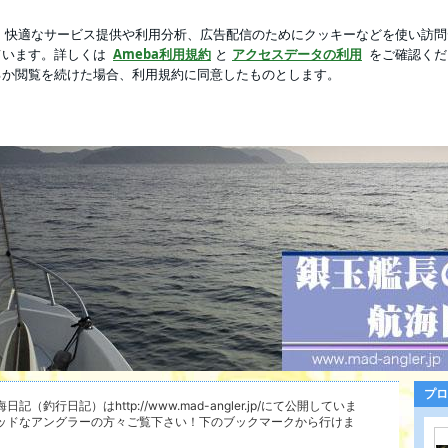
る大事な撮影
芸能人ブログ
人気ブログ
新規登録
ロ
プロ
銀玉艦長の航海日誌
日記（釣行日記）はhttp://www.mad-angler.jp/にて公開していま
ッドなアングラーの方々ご覧下さい！下のブックマークから行けま
なく愛する釣り人銀玉。マッドアングラーフィッシングクラブを主宰し、愛艇アルバトロス号を駆るアングラ