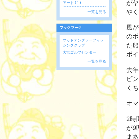
がヤ
アート ( 1 )
やく
一覧を見る
風が
ブックマーク
のポ
マッドアングラーフィッ
た船
シングクラブ
大宮ゴルフセンター
ポイ
一覧を見る
去年
ピン
くち
オマ
2時
が9
まあ