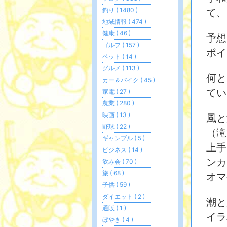
釣り ( 1480 )
て、
地域情報 ( 474 )
健康 ( 46 )
予想
ゴルフ ( 157 )
ポイ
ペット ( 14 )
グルメ ( 113 )
何と
カー＆バイク ( 45 )
てい
家電 ( 27 )
農業 ( 280 )
映画 ( 13 )
風と
野球 ( 22 )
（滝
ギャンブル ( 5 )
上手
ビジネス ( 14 )
ンカ
飲み会 ( 70 )
旅 ( 68 )
オマ
子供 ( 59 )
ダイエット ( 2 )
潮と
通販 ( 1 )
イラ
ぼやき ( 4 )