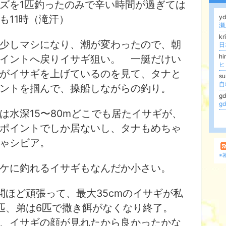
ズを1匹釣ったのみで辛い時間が過ぎては
も11時（滝汗）
y
瀬
kr
少しマシになり、潮が変わったので、朝
hi
イントへ戻りイサギ狙い。 一艇だけい
ヒ
がイサギを上げているのを見て、タナと
s
自
ントを掴んで、操船しながらの釣り。
g
g
は水深15〜80mどこでも居たイサギが、
ポイントでしか居ないし、タナもめちゃ
ゃシビア。
※
ケに釣れるイサギもなんだか小さい。
間ほど頑張って、最大35cmのイサギが私
匹、弟は6匹で撒き餌がなくなり終了。
、イサギの顔が見れたから良かったかな