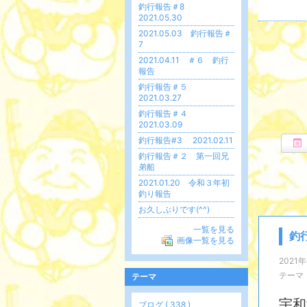
釣行報告＃8
2021.05.30
2021.05.03 釣行報告＃
7
2021.04.11 ＃６ 釣行
報告
釣行報告＃５
2021.03.27
釣行報告＃４
2021.03.09
釣行報告#3 2021.02.11
釣行報告＃２ 第一回兄
弟船
2021.01.20 令和３年初
釣り報告
お久しぶりです(^^)
一覧を見る
釣行
画像一覧を見る
2021年
テーマ
テーマ
宇和
ブログ ( 338 )