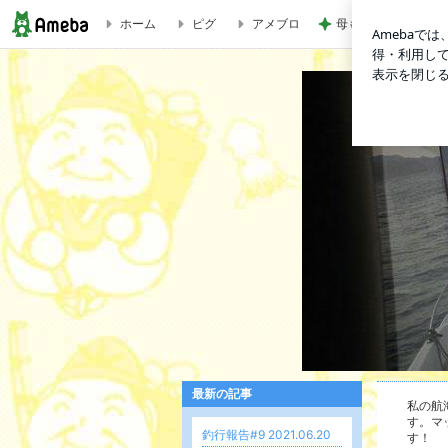
ホーム
ピグ
アメブロ
母もサポートを頑張
銀玉艦長の航海日誌
最新の記事
私の航海
す。マ
宇和海をこよ
釣行報告#9 2021.06.20
す！