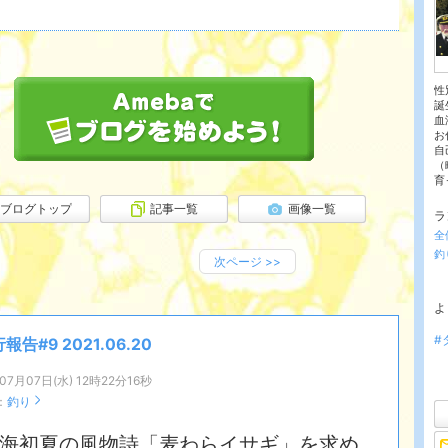
性
誕
血
お
自
（
育
ブログトップ
記事一覧
画像一覧
ラ
全
釣
次ページ
>>
よ
#
報告#9 2021.06.20
07月07日(水) 12時22分16秒
：
釣り
海初夏の風物詩「麦わらイサギ」を求め