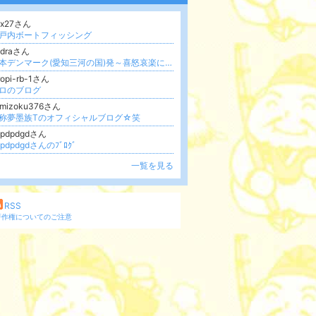
dx27さん
戸内ボートフィッシング
idraさん
日本デンマーク(愛知三河の国)発～喜怒哀楽に言いますか？
ropi-rb-1さん
ロのブログ
umizoku376さん
称夢墨族Tのオフィシャルブログ☆笑
dpdpdgdさん
dpdpdgdさんのﾌﾞﾛｸﾞ
一覧を見る
RSS
著作権についてのご注意