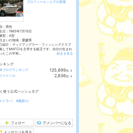
プロフィール
｜
ピグの部屋
別：
男性
生日：
1965年7月15日
液型：
A型
住まいの地域：
愛媛県
己紹介：マッドアングラー・フィッシングクラブ
略してMAFC)を主宰する銀玉です。自分の生まれ
ったこの宇和...
続きを見る
ンキング
125,899
体ブログランキング
位
↓
ラ
2,836
りジャンル
位
↓
ン
ラ
キ
ン
ン
キ
グ
く使う公式ハッシュタグ
ン
下
グ
降
下
タイラバ
#船釣り
降
フォロー
アメンバーになる
メッセージを送る