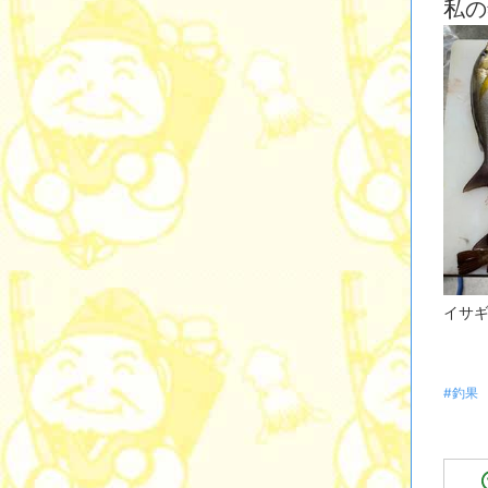
私の
イサ
#釣果