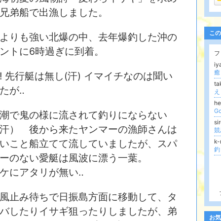
兄弟船で出漁しました。
この
よりも強い北爆の中、去年爆釣した沖の
ントに6時過ぎに到着。
フ
iy
癒
! 先行艇は無し(汗) イマイチなのは聞い
t
たが‥
え
h
Go
潮で鬼の様に流されて釣りにならない
si
汗） 後から来たヤンマーの漁師さんは
競
いこと船立てて流していましたが、スパ
k
釣
ーのない愛艇は風波に漂う一葉。
ケにアタリが無い‥
風止み待ちで日振島方面に移動して、タ
バしたりイサギ狙ったりしましたが、弟
お気