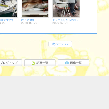
りです(^^)
親子兄弟船
ドック入りからの夫婦船&兄弟船な一週間
4-23
2020-09-20
2020-07-21
次ページ
>>
ブログトップ
記事一覧
画像一覧