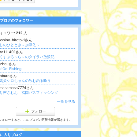
ブログのフォロワー
ォロワー:
212
人
ashino-hitotokiさん
しのひととき～加津佐～
aka111401さん
くすぷろ～ら～のタイラバ放浪記
ezhouさん
! Go! Fishing.
roburoさん
馬犬シロちゃんの飲む釣る喰う
-masamasa7774さん
り吉さむお 福岡バスフィッシング
一覧を見る
フォロー
フォローすると、このブログの更新情報が届きます。
に入りブログ