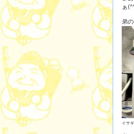
ぁ(^
弟の
イサ