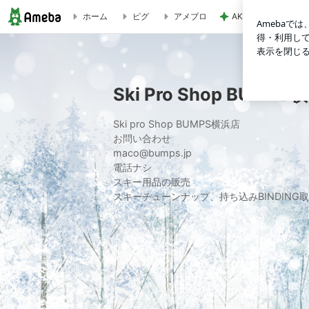
AKINA 父に次女
ホーム
ピグ
アメブロ
ARMADA ARW84 150cmが入荷しました！ | Ski Pro Shop
Ski Pro Shop BUMP
Ski pro Shop BUMPS横浜店
お問い合わせ
maco@bumps.jp
電話ナシ
スキー用品の販売
スキーチューンナップ、持ち込みBINDIN