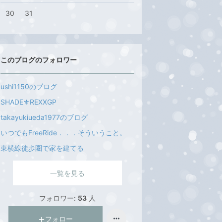
30
31
このブログのフォロワー
ushi1150のブログ
SHADE⚜️REXXGP
takayukiueda1977のブログ
いつでもFreeRide．．．そういうこと。
東横線徒歩圏で家を建てる
一覧を見る
フォロワー:
53
人
フォロー