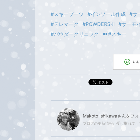
#スキーブーツ
#インソール作成
#サ
#テレマーク
#POWDERSKI
#サーモ
#パウダークリニック
#スキー
い
ポスト
Makoto Ishikawa
さんをフォ
ブログの更新情報が受け取れて、