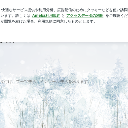
を預け乗った乗り物
芸能人ブログ
人気ブログ
新規登録
 BUMPS横浜店
S横浜店
G取り付け、ブーツ整形、インソール整形を承ります。