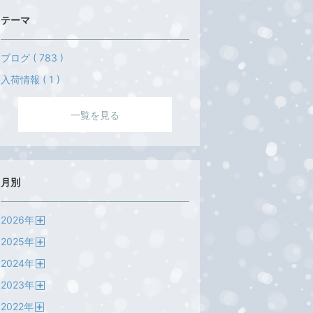
テーマ
ブログ ( 783 )
入荷情報 ( 1 )
一覧を見る
月別
2026
年
開
2025
年
く
開
2024
年
く
開
2023
年
く
開
2022
年
く