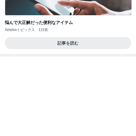
2ヶ月で有休を18日使った恐怖
Amebaトピックス
1日前
【ANAプレミアムクラス初体験】雷で50分遅延…
沖縄往復で分かった「余裕を買う」価値
華麗なるスタバマダム
2日前
日米協調介入の裏にある損得勘定
Amebaトピックス
20時間前
地獄
日本人
22時間前
仕事で痩せた娘にかけた言葉
Amebaトピックス
12時間前