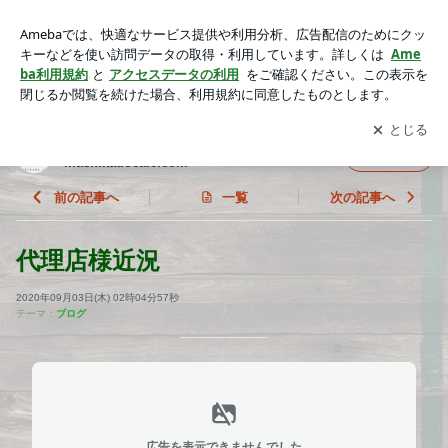
代理店様近況 | 街角カフェのブログ ホームページは http://ma
chikadocafe.com
アプリをダウンロードして
ブログの更新通知
を受け取りまし
開く
ょう。
街角カフェのブログ ホームページは http://
フォロー
machikadocafe.com
前の記事へ
一覧
次の記事へ
代理店様近況
2020年09月03日(木) 02時04分57秒
テーマ：
ブログ
広告を表示できませんでした