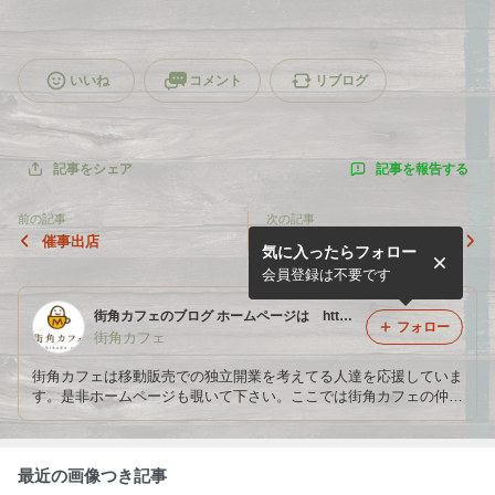
いいね
コメント
リブログ
記事を報告する
記事をシェア
前の記事
次の記事
催事出店
お知らせ
気に入ったらフォロー
会員登録は不要です
街角カフェのブログ ホームページは http://machikadocafe.com
フォロー
街角カフェ
街角カフェは移動販売での独立開業を考えてる人達を応援していま
す。是非ホームページも覗いて下さい。ここでは街角カフェの仲間
たちの出店風景などイベント情報を中心に更新していきます。
最近の画像つき記事