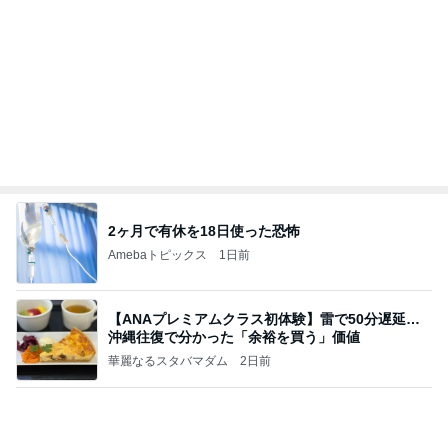
敬三さんも言いよったのよか。そうか。それは茂美
のしてはならない禁じ手だったな。陣内が言いよる
のよ
nanasantojiroのブログ
2日前
絶対食べると決めていた朝マック
Amebaトピックス
1日前
最近の香港で食べて感動したもの、いろいろまと
め！
香港在住えりのおいしい食べ歩きガイド
13日前