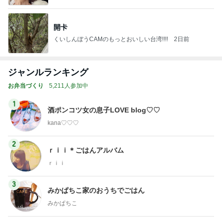
開卡
くいしんぼうCAMのもっとおいしい台湾!!!!
2日前
ジャンルランキング
お弁当づくり
5,211人参加中
1
酒ポンコツ女の息子LOVE blog♡♡
kana♡♡♡
2
ｒｉｉ＊ごはんアルバム
ｒｉｉ
3
みかぱちこ家のおうちでごはん
みかぱちこ