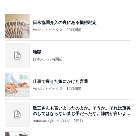
用事を済ませるため歩くという運動
Amebaトピックス
20時間前
記事を読む
質が落ちたくら寿司からの変更
Amebaトピックス
1日前
高橋直純のトラブルメーカー第1167回更新しまし
た！
高橋直純オフィシャルブログ「なおずみぶろぐ」
11日前
Powered by Ameba