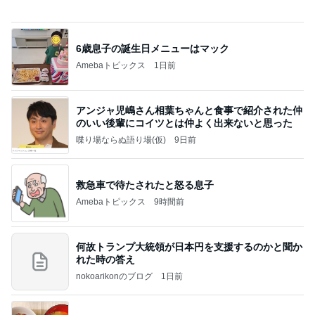
しない 私だけの宗教仮称略称偶然と暗合教教義候
補
ムカシオナガザルのwesternblack brain stool2024
3日前
年（令和6）11月25日以来減酒断煙再開ムカシオナ
ガザル
大満足の8連で自己記録を更新
Amebaトピックス
2日前
8月6日「めざましテレビ」林佑香さん着用のウィル
セレクションの小花刺繍タックスリーブカーディガ
ン
れなのブログ
6時間前
寝る時はソファーで起きるとベッド
Amebaトピックス
1日前