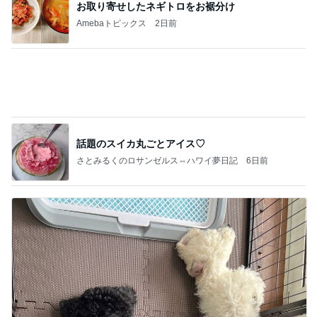
相続税を、払えないで、売りに出されて不動産は、
外国のお金持ちに買われているそうです。やばいで
すよ
ht9299yzf祈りのブログ
5日前
甘い思い出を塗り替えた意地汚い夫
Amebaトピックス
1日前
記事を読む