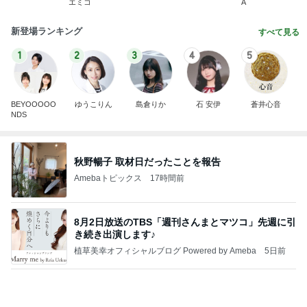
エミコ
A
新登場ランキング
すべて見る
1
2
3
4
5
BEYOOOOO
ゆうこりん
島倉りか
石 安伊
蒼井心音
NDS
秋野暢子 取材日だったことを報告
Amebaトピックス
17時間前
8月2日放送のTBS「週刊さんまとマツコ」先週に引
き続き出演します♪
植草美幸オフィシャルブログ Powered by Ameba
5日前
現地で見た投手の250セーブ達成