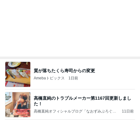
團十郎 夜ご飯まで予定なしの日
Amebaトピックス
1日前
ポッキー以来の・・・初ビーナス♪
ＳＲ♡ＬＯＶＥＲの・・・キックでＧＯ♪
11日前
カット後の成長がすごい水耕栽培
Amebaトピックス
1日前
価値観の違いによる「失敗」に対して感情的に反省