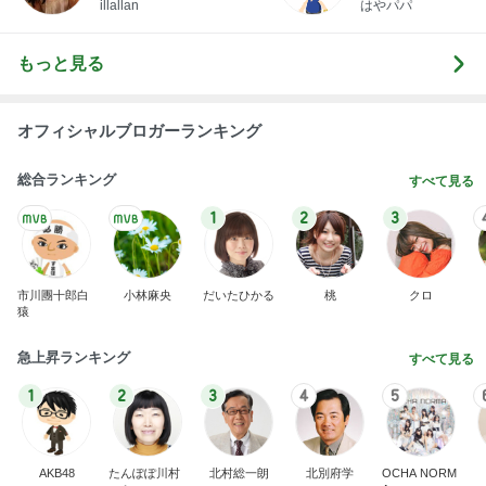
illallan
はやパパ
もっと見る
オフィシャルブロガーランキング
総合ランキング
すべて見る
1
2
3
市川團十郎白
小林麻央
だいたひかる
桃
クロ
猿
急上昇ランキング
すべて見る
1
2
3
4
5
AKB48
たんぽぽ川村
北村総一朗
北別府学
OCHA NORM