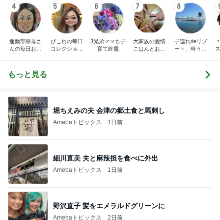
4
5
6
7
8
運動部寮母さ
ぴこれの毎日
3兄弟ママも子
大家族の愛情
子連れdeリゾ
んの毎日お弁
コレクション
育て終盤
ごはんとお弁
ート、時々キ
ス
当☆毎日ごは
♬.*ﾟ
当❤︎
ャラ弁
ん☆
もっと見る
堀ちえみの夫 会津の郷土食と馬刺し
Amebaトピックス
1日前
細川直美 夫と麻辣担を食べに外出
Amebaトピックス
1日前
野沢直子 髪をエメラルドグリーンに
Amebaトピックス
2日前