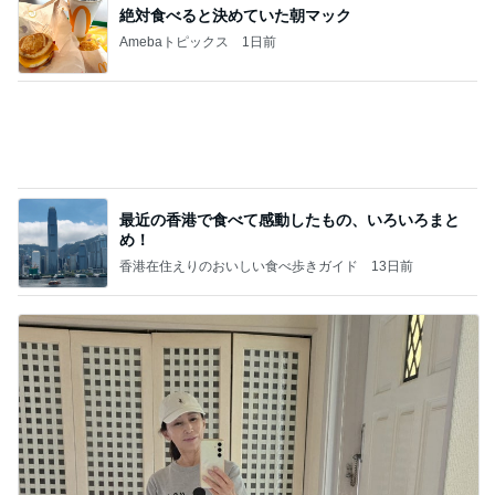
6歳息子の誕生日メニューはマック
Amebaトピックス
1日前
アンジャ児嶋さん相葉ちゃんと食事で紹介された仲
のいい後輩にコイツとは仲よく出来ないと思った
喋り場ならぬ語り場(仮)
9日前
救急車で待たされたと怒る息子
Amebaトピックス
9時間前
何故トランプ大統領が日本円を支援するのかと聞か
れた時の答え
nokoarikonのブログ
1日前
お取り寄せしたネギトロをお裾分け
Amebaトピックス
2日前