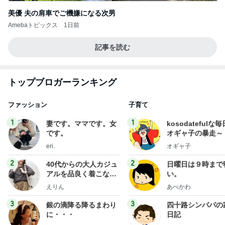
美優 夫の肩車でご機嫌になる次男
Amebaトピックス
1日前
記事を読む
トップブロガーランキング
ファッション
子育て
1
1
妻です。ママです。女
kosodatefulな毎
です。
オギャ子の暴走～
eri.
オギャ子
2
2
40代からの大人カジュ
日曜日は９時まで
アルを品良く着こなす
い。
ファッションブログ
えりん
あべかわ
3
3
銀の滴降る降るまわり
四十路シンパパの
に・・・
日記