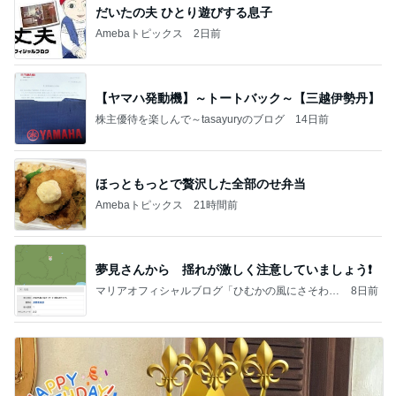
だいたの夫 ひとり遊びする息子
Amebaトピックス
2日前
【ヤマハ発動機】～トートバック～【三越伊勢丹】
株主優待を楽しんで～tasayuryのブログ
14日前
ほっともっとで贅沢した全部のせ弁当
Amebaトピックス
21時間前
夢見さんから 揺れが激しく注意していましょう❗️
マリアオフィシャルブログ「ひむかの風にさそわれ
8日前
て」Powered by Ameba