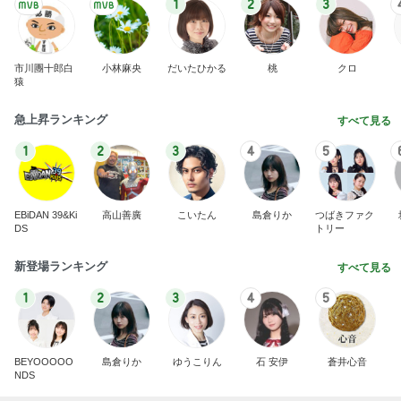
1
2
3
市川團十郎白
小林麻央
だいたひかる
桃
クロ
猿
急上昇ランキング
すべて見る
1
2
3
4
5
EBiDAN 39&Ki
高山善廣
こいたん
島倉りか
つばきファク
DS
トリー
新登場ランキング
すべて見る
1
2
3
4
5
BEYOOOOO
島倉りか
ゆうこりん
石 安伊
蒼井心音
NDS