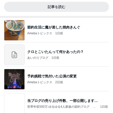
記事を読む
節約生活に魔が差した焼肉きんぐ
Amebaトピックス
1日前
クロとこいたんって何かあったの？
あいのりブログ
1日前
予約挑戦で気付いた公演の変更
Amebaトピックス
2日前
当ブログの売り上げ件数、一部公開します…
世帯年収500万 ゆるゆる4人家族の節約ブログ 〜
1日前
ケチ旦那と金銭感覚マヒ嫁の日々〜