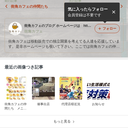
前の記事
次の記事
街角カフェの仲間たち
街角カフェの仲間たち
気に入ったらフォロー
会員登録は不要です
街角カフェのブログ ホームページは http://machikadocafe.com
フォロー
街角カフェ
街角カフェは移動販売での独立開業を考えてる人達を応援していま
す。是非ホームページも覗いて下さい。ここでは街角カフェの仲間
たちの出店風景などイベント情報を中心に更新していきます。
最近の画像つき記事
街角カフェの仲
催事出店
代理店様近況
お知らせ
間たち メニュ
ー
もっと見る