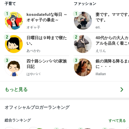
子育て
ファッション
1
1
kosodatefulな毎日 ～
妻です。ママです
オギャ子の暴走～
です。
オギャ子
eri.
2
2
日曜日は９時まで寝た
40代からの大人
い。
アルを品良く着こ
ファッションブロ
あべかわ
えりん
3
3
四十路シンパパの家族
銀の滴降る降るま
日記
に・・・
はやパパ
illallan
もっと見る
オフィシャルブロガーランキング
総合ランキング
すべて見る