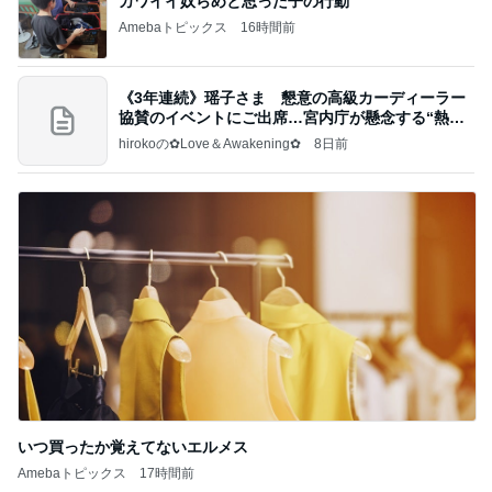
カワイイ奴らめと思った子の行動
Amebaトピックス
16時間前
《3年連続》瑶子さま 懇意の高級カーディーラー
協賛のイベントにご出席…宮内庁が懸念する“熱心
すぎ
hirokoの✿Love＆Awakening✿
8日前
いつ買ったか覚えてないエルメス
Amebaトピックス
17時間前