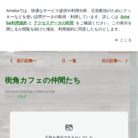
街角カフェの仲間たち | 街角カフェのブログ ホームページは
http://machikadocafe.com
アプリをダウンロードして
ブログの更新通知
を受け取りまし
開く
ょう。
街角カフェのブログ ホームページは http://
フォロー
machikadocafe.com
前の記事へ
一覧
次の記事へ
街角カフェの仲間たち
2020年01月09日(木) 05時42分25秒
テーマ：
ブログ
広告を表示できませんでした