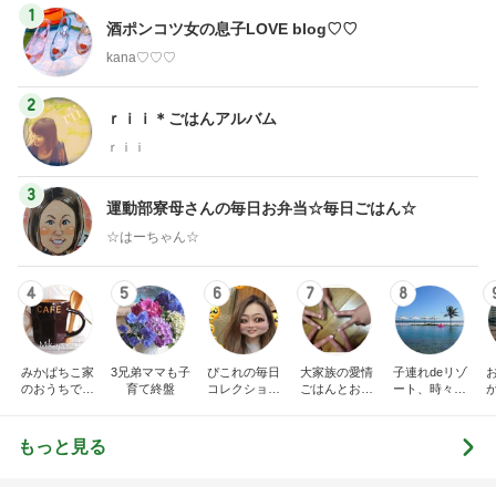
1
酒ポンコツ女の息子LOVE blog♡♡
kana♡♡♡
2
ｒｉｉ＊ごはんアルバム
ｒｉｉ
3
運動部寮母さんの毎日お弁当☆毎日ごはん☆
☆はーちゃん☆
4
5
6
7
8
みかぱちこ家
3兄弟ママも子
ぴこれの毎日
大家族の愛情
子連れdeリゾ
のおうちでご
育て終盤
コレクション
ごはんとお弁
ート、時々キ
はん
♬.*ﾟ
当❤︎
ャラ弁
5
ブ
もっと見る