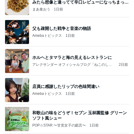
みたら想像と違ってて辛口レビューになっちまった
話
まあ食おう
1日前
父も疎開した戦争と音楽の物語
Amebaトピックス
1日前
ホルヘとタマラと海の見えるレストランに
アレクサンダー オフィシャルブログ「ねこのしっ
2日前
ぽ欲しいな」Powered by Ameba
店員に感謝したリップの色味間違い
Amebaトピックス
1日前
和歌山の味をどうぞ！セブン 玉林園監修 グリーン
ソフト風シュー
POP☆STAR 〜甘党女子の戯言〜
1日前