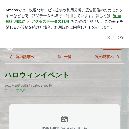
ハロウィンイベント | 街角カフェのブログ ホームページは ht
tp://machikadocafe.com
アプリをダウンロードして
ブログの更新通知
を受け取りまし
開く
ょう。
街角カフェのブログ ホームページは http://
フォロー
machikadocafe.com
前の記事へ
一覧
次の記事へ
ハロウィンイベント
2019年10月28日(月) 02時31分02秒
テーマ：
ブログ
広告を表示できませんでした