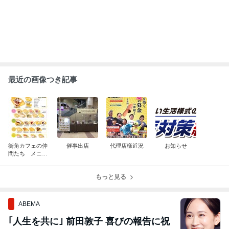
最近の画像つき記事
街角カフェの仲
催事出店
代理店様近況
お知らせ
間たち メニュ
ー
もっと見る
ABEMA
｢人生を共に｣ 前田敦子 喜びの報告に祝