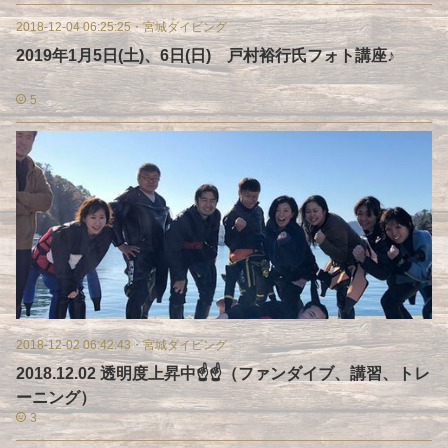
2018-12-04 06:25:25
・
宮城ダイビング
2019年1月5日(土)、6日(日) 戸村裕行氏フォト講座♪
5
2018-12-02 06:42:43
・
宮城ダイビング
2018.12.02 透明度上昇中☝☝（ファンダイブ、講習、トレ
ーニング）
3