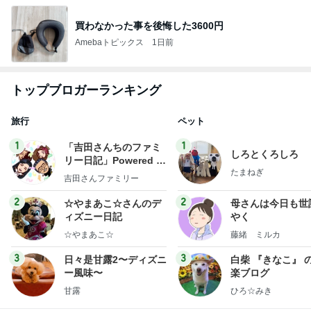
買わなかった事を後悔した3600円
Amebaトピックス
1日前
トップブロガーランキング
旅行
ペット
1
1
「吉田さんちのファミ
しろとくろしろ
リー日記」Powered b
たまねぎ
y Ameba 吉田さんファ
吉田さんファミリー
ミリーオフィシャルブ
ログ
2
2
☆やまあこ☆さんのデ
母さんは今日も世
ィズニー日記
やく
☆やまあこ☆
藤緒 ミルカ
3
3
日々是甘露2〜ディズニ
白柴 『きなこ』 
ー風味〜
楽ブログ
甘露
ひろ☆みき