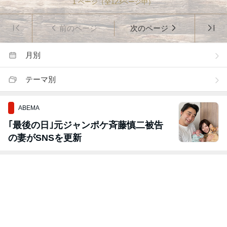
1
ページ（全
123
ページ中）
前のページ
次のページ
月別
テーマ別
ABEMA
｢最後の日｣元ジャンポケ斉藤慎二被告
の妻がSNSを更新