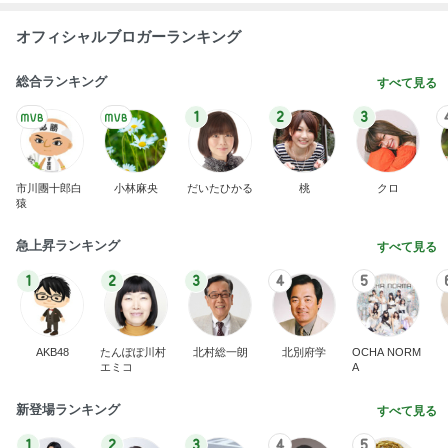
オフィシャルブロガーランキング
総合ランキング
すべて見る
1
2
3
市川團十郎白
小林麻央
だいたひかる
桃
クロ
猿
急上昇ランキング
すべて見る
1
2
3
4
5
AKB48
たんぽぽ川村
北村総一朗
北別府学
OCHA NORM
エミコ
A
新登場ランキング
すべて見る
1
2
3
4
5