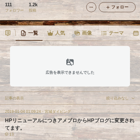
111
1.2k
フォロー
フォロワー
投稿
一覧
人気
画像
テーマ
広告を表示できませんでした
記事の表示
絞り込みなし
2019-01-04 01:09:24
・
宮城ダイビング
HPリニューアルにつきアメブロからHPブログに変更され
てます。
13