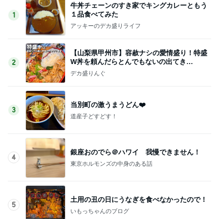
牛丼チェーンのすき家でキングカレーともう
１品食べてみた
1
アッキーのデカ盛りライフ
【山梨県甲州市】容赦ナシの愛情盛り！特盛
W丼を頼んだらとんでもないの出てき
2
た…！〜花藤食堂さん〜
デカ盛りんぐ
当別町の激うまうどん❤️
3
道産子どすどす！
銀座おのでら＠ハワイ 我慢できません！
4
東京ホルモンズの中身のある話
土用の丑の日にうなぎを食べなかったので！
5
いもっちゃんのブログ