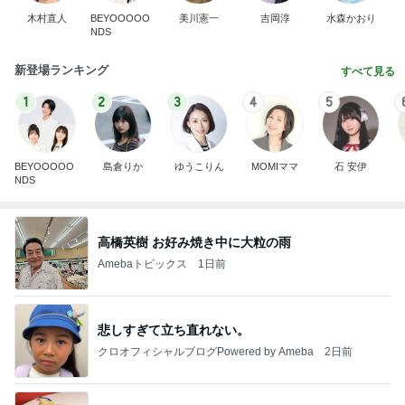
木村直人
BEYOOOOO
美川憲一
吉岡淳
水森かおり
NDS
新登場ランキング
すべて見る
1
2
3
4
5
BEYOOOOO
島倉りか
ゆうこりん
MOMIママ
石 安伊
NDS
高橋英樹 お好み焼き中に大粒の雨
Amebaトピックス
1日前
悲しすぎて立ち直れない。
クロオフィシャルブログPowered by Ameba
2日前