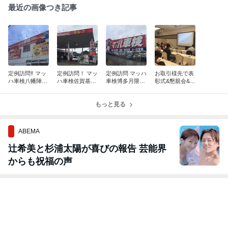
最近の画像つき記事
定例訪問‼︎ マッ
定例訪問！ マッ
定例訪問 マッハ
お取引様先で表
ハ車検八幡陣原
ハ車検佐賀基山
車検博多月隈店
彰式&懇親会&勉
店‼︎
店‼︎
麦野店様‼︎
強会！
もっと見る
ABEMA
辻希美と杉浦太陽が喜びの報告 芸能界
からも祝福の声