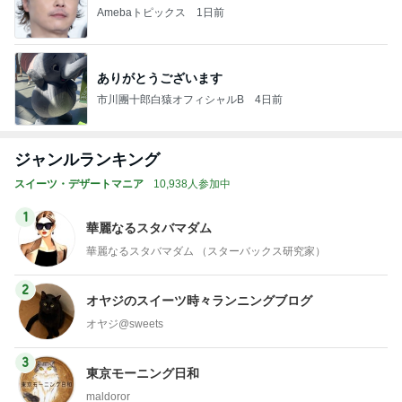
Amebaトピックス
1日前
ありがとうございます
市川團十郎白猿オフィシャルB
4日前
ジャンルランキング
スイーツ・デザートマニア
10,938人参加中
1
華麗なるスタバマダム
華麗なるスタバマダム （スターバックス研究家）
2
オヤジのスイーツ時々ランニングブログ
オヤジ@sweets
3
東京モーニング日和
maldoror