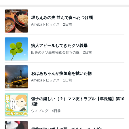
堀ちえみの夫 並んで食べたつけ麺
Amebaトピックス
2日前
病人アピールしてきたクソ義母
田舎のクソ義母vs都会育ちの嫁
2日前
おばあちゃんが換気扇を拭いた物
Amebaトピックス
1日前
強子の楽しい（？）ママ友トラブル【年長編】第10
1話
ウメブログ
4日前