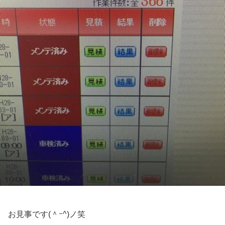
お見事です(＾ｰ^)ノ笑