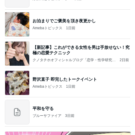
お泊まりでご褒美を頂き夜更かし
Amebaトピックス
1日前
【新記事】これができる女性を男は手放せない！究
極の恋愛テクニック
クノタチホオフィシャルブログ「恋学・性学研究
2日前
室」Powered by Ameba
野沢直子 即完したトークイベント
Amebaトピックス
1日前
平和を守る
ブルーサファイア
3日前