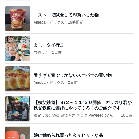
コストコで試食して即買いした物
Amebaトピックス
19時間前
よし、タイ行こ
与儀大介
1日前
暑すぎて苦でしかないスーパーの買い物
Amebaトピックス
2日前
【秩父鉄道】８/２～１１/３０開催 ガリガリ君が
秩父鉄道に遊びにやってくる！のご紹介です
秩父市議会議員 黒澤秀之 ブログ Powered by Ame
10日前
ba
娘に勧められ買った久々ヒットな品