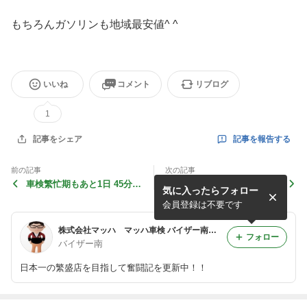
もちろんガソリンも地域最安値^ ^
いいね
コメント
リブログ
1
記事を報告する
記事をシェア
前の記事
次の記事
車検繁忙期もあと1日 45分マ
オリジナルボックスティッシ
気に入ったらフォロー
ッハ車検‼︎
ュ60個貰えるには⁈
会員登録は不要です
株式会社マッハ マッハ車検 バイザー南の徒然日記
フォロー
バイザー南
日本一の繁盛店を目指して奮闘記を更新中！！