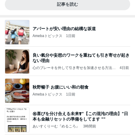
記事を読む
アパートが安い理由の結構な坂道
Amebaトピックス
1日前
良い氣分や妄想のワークを重ねても引き寄せが起き
ない理由
心のブレーキを外して引き寄せを加速させる方法：
4日前
引き寄せ研究所
秋野暢子 お腹にいい和の朝食
Amebaトピックス
1日前
㊗️喜びを分け合える未来❣️”【この混沌の理由】”⽇
本も⾦融リセットの準備をしてます ””
あいすくりーむ『めるころ』
3時間前