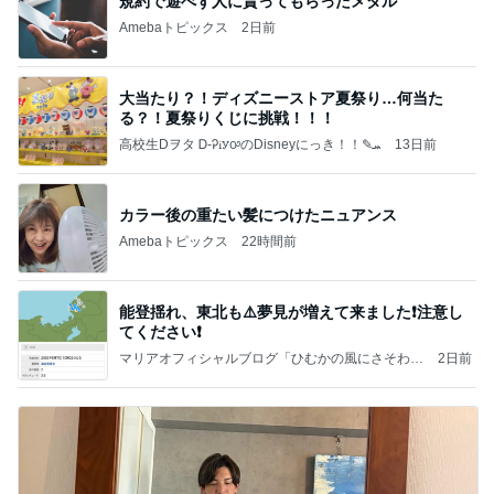
規約で遊べず人に貰ってもらったメダル
Amebaトピックス
2日前
大当たり？！ディズニーストア夏祭り…何当た
る？！夏祭りくじに挑戦！！！
高校生Dヲタ Ꭰ-ᎮꭵꭹꭴのDisneyにっき！！✎ܚ
13日前
カラー後の重たい髪につけたニュアンス
Amebaトピックス
22時間前
能登揺れ、東北も⚠️夢見が増えて来ました❗️注意し
てください❗️
マリアオフィシャルブログ「ひむかの風にさそわれ
2日前
て」Powered by Ameba