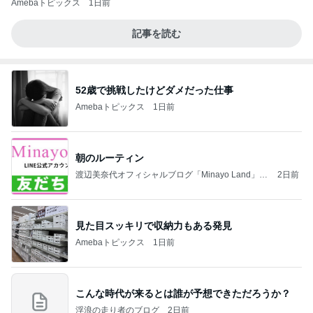
Amebaトピックス
1日前
記事を読む
52歳で挑戦したけどダメだった仕事
Amebaトピックス
1日前
朝のルーティン
渡辺美奈代オフィシャルブログ「Minayo Land」P
2日前
owered by Ameba
見た目スッキリで収納力もある発見
Amebaトピックス
1日前
こんな時代が来るとは誰が予想できただろうか？
浮浪の走り者のブログ
2日前