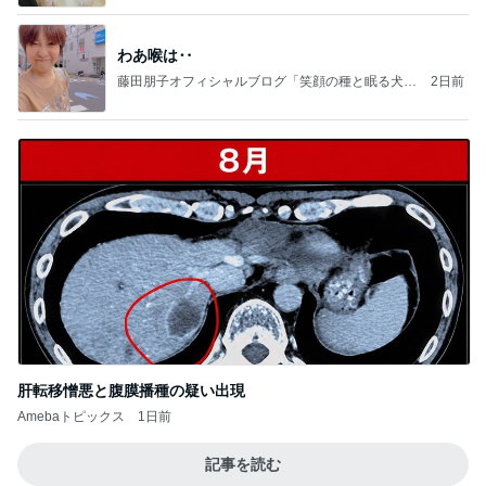
わあ喉は‥
藤田朋子オフィシャルブログ「笑顔の種と眠る犬」
2日前
Powered by Ameba
肝転移憎悪と腹膜播種の疑い出現
Amebaトピックス
1日前
記事を読む