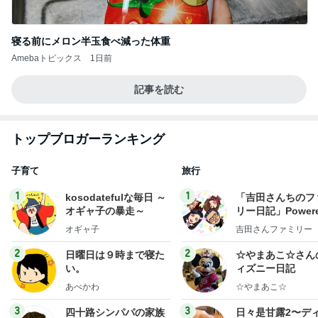
寝る前にメロン半玉食べ減った体重
Amebaトピックス
1日前
記事を読む
トップブロガーランキング
子育て
旅行
1
1
kosodatefulな毎日 ～
「吉田さんちのフ
オギャ子の暴走～
リー日記」Powere
y Ameba 吉田さ
オギャ子
吉田さんファミリー
ミリーオフィシャ
ログ
2
2
日曜日は９時まで寝た
☆やまあこ☆さん
い。
ィズニー日記
あべかわ
☆やまあこ☆
3
3
四十路シンパパの家族
日々是甘露2〜デ