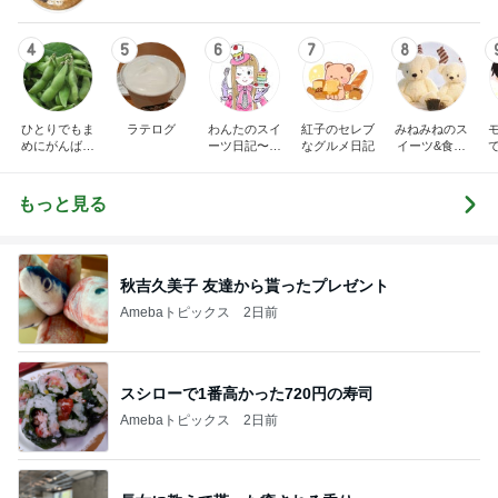
4
5
6
7
8
ひとりでもま
ラテログ
わんたのスイ
紅子のセレブ
みねみねのス
めにがんばる
ーツ日記〜小
なグルメ日記
イーツ&食パ
ブログ
さな幸せ♡コ
ンブログ❤️
ンビニスイー
ツ〜
もっと見る
秋吉久美子 友達から貰ったプレゼント
Amebaトピックス
2日前
スシローで1番高かった720円の寿司
Amebaトピックス
2日前