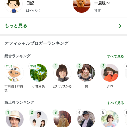
日記
ー風味〜
はやパパ
甘露
もっと見る
オフィシャルブロガーランキング
総合ランキング
すべて見る
1
2
3
市川團十郎白
小林麻央
だいたひかる
桃
クロ
猿
急上昇ランキング
すべて見る
1
2
3
4
5