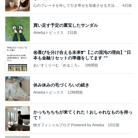
心のブレーキを外して引き寄せを加速させる方法：
4日前
引き寄せ研究所
買い足す予定の重宝したサンダル
Amebaトピックス
2日前
㊗️喜びを分け合える未来❣️”【この混沌の理由】”⽇
本も⾦融リセットの準備をしてます ””
あいすくりーむ『めるころ』
1時間前
休み休みの毛づくろいの続き
Amebaトピックス
12時間前
かっちちちちが来てくれた！おしゃれなものを持っ
て！
桃オフィシャルブログ Powered by Ameba
10日前