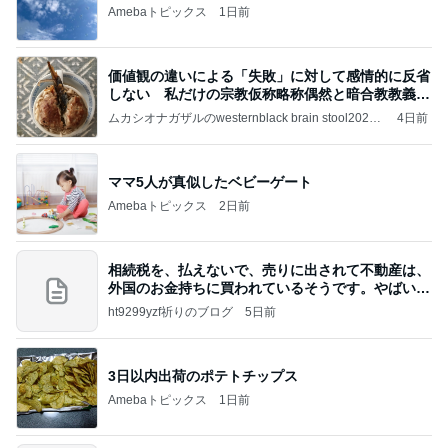
Amebaトピックス
1日前
価値観の違いによる「失敗」に対して感情的に反省
しない 私だけの宗教仮称略称偶然と暗合教教義候
補
ムカシオナガザルのwesternblack brain stool2024
4日前
年（令和6）11月25日以来減酒断煙再開ムカシオナ
ガザル
ママ5人が真似したベビーゲート
Amebaトピックス
2日前
相続税を、払えないで、売りに出されて不動産は、
外国のお金持ちに買われているそうです。やばいで
すよ
ht9299yzf祈りのブログ
5日前
3日以内出荷のポテトチップス
Amebaトピックス
1日前