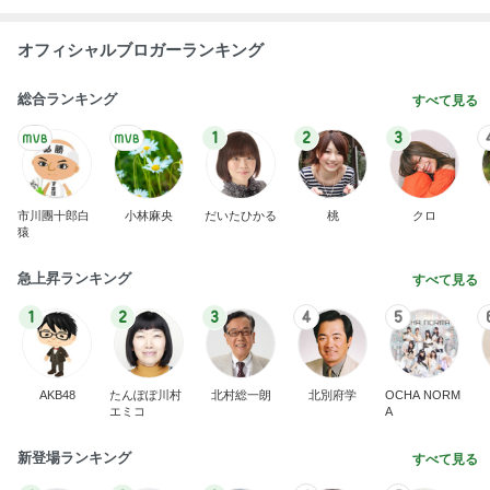
オフィシャルブロガーランキング
総合ランキング
すべて見る
1
2
3
市川團十郎白
小林麻央
だいたひかる
桃
クロ
猿
急上昇ランキング
すべて見る
1
2
3
4
5
AKB48
たんぽぽ川村
北村総一朗
北別府学
OCHA NORM
エミコ
A
新登場ランキング
すべて見る