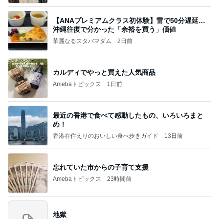
【ANAプレミアムクラス初体験】雷で50分遅延…
沖縄往復で分かった「余裕を買う」価値
華麗なるスタバマダム
2日前
カルディでやっと買えた人気商品
Amebaトピックス
1日前
最近の香港で食べて感動したもの、いろいろまと
め！
香港在住えりのおいしい食べ歩きガイド
13日前
忘れていた市からの子育て支援
Amebaトピックス
23時間前
地獄