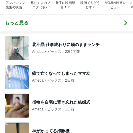
アンパンマン
怒りくまのブ
勝手に映画紹
映画でもどう
MOJIの映画レ
先生の映画講
ログ（仮）
介！？
どす？
ビュー
座
もっと見る
北斗晶 仕事終わりに鍋のままランチ
Amebaトピックス
22時間前
癌で亡くなってしまったママ友
Amebaトピックス
2日前
指輪を自宅に置き忘れた結婚式
Amebaトピックス
1日前
神がかってる掃除機