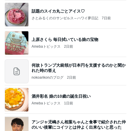
話題のスイカ丸ごとアイス♡
さとみるくのロサンゼルス⇔ハワイ夢日記
7日前
上原さくら 毎日拭いている娘の宝物
Amebaトピックス
2日前
何故トランプ大統領が日本円を支援するのかと聞か
れた時の答え
nokoarikonのブログ
2日前
酒井彩名 娘の10歳の誕生日祝い
Amebaトピックス
1日前
アンジャ児嶋さん相葉ちゃんと食事で紹介された仲
のいい後輩にコイツとは仲よく出来ないと思った