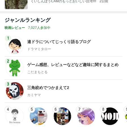
くいしんぼうCAMのもっとおいしい台湾!!!!
2日前
ジャンルランキング
映画レビュー
7,027人参加中
1
連ドラについてじっくり語るブログ
ドラマミタロー
2
ゲーム感想、レビューなどなど趣味に関するまとめ
こだまもとる
3
三角絞めでつかまえて2
カミヤマ
4
5
6
7
8