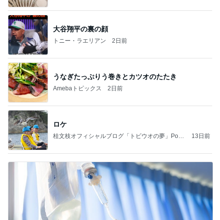
大谷翔平の裏の顔
トニー・ラエリアン
2日前
うなぎたっぷりう巻きとカツオのたたき
Amebaトピックス
2日前
ロケ
桂文枝オフィシャルブログ「トビウオの夢」Pow
13日前
ered by Ameba