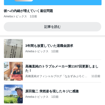
彼への内緒が増えていく遠征問題
Amebaトピックス
1日前
記事を読む
3年間も放置していた退職金請求
Amebaトピックス
1日前
高橋直純のトラブルメーカー第1167回更新しまし
た！
高橋直純オフィシャルブログ「なおずみぶろぐ」
11日前
Powered by Ameba
原田龍二 突然姿を現したキジに感激
Amebaトピックス
1日前