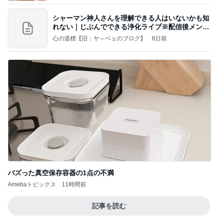
シャーマン神人さんを理解できる人はいないかも知
れない｜じぶんでできる浄化ライブ※配信後メンバ
ー限
心の道標【旧：ヤ～ベェのブログ】
8日前
バズった真空保存容器の1点の不満
Amebaトピックス
11時間前
記事を読む