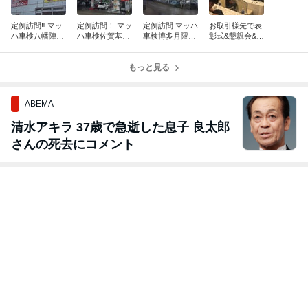
定例訪問‼︎ マッ
定例訪問！ マッ
定例訪問 マッハ
お取引様先で表
ハ車検八幡陣原
ハ車検佐賀基山
車検博多月隈店
彰式&懇親会&勉
店‼︎
店‼︎
麦野店様‼︎
強会！
もっと見る
ABEMA
清水アキラ 37歳で急逝した息子 良太郎
さんの死去にコメント