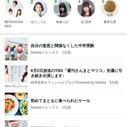
1
2
3
4
5
BEYOOOOO
ゆうこりん
島倉りか
石 安伊
蒼井心音
NDS
自分の意思と関係なくした中学受験
Amebaトピックス
1日前
8月2日放送のTBS「週刊さんまとマツコ」先週に引
き続き出演します♪
植草美幸オフィシャルブログ Powered by Ameba
5日前
初めてまともに食べられたケール
Amebaトピックス
1日前