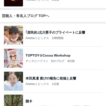
芸能人・有名人ブログ TOPへ
｢庶民的｣北川景子のプライベートに反響
Amebaトピックス
10時間前
TOPTOY☆Cocoa Workshop
ディズニーファン Dのブログ
8日前
本田真凜 喜びの報告に祝福と反響
Amebaトピックス
1日前
開卡