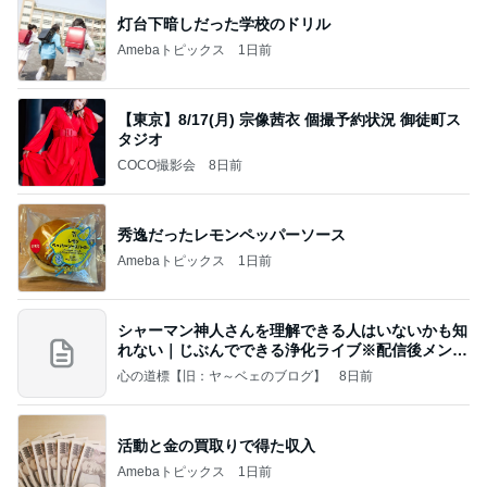
灯台下暗しだった学校のドリル
Amebaトピックス
1日前
【東京】8/17(月) 宗像茜衣 個撮予約状況 御徒町ス
タジオ
COCO撮影会
8日前
秀逸だったレモンペッパーソース
Amebaトピックス
1日前
シャーマン神人さんを理解できる人はいないかも知
れない｜じぶんでできる浄化ライブ※配信後メンバ
ー限
心の道標【旧：ヤ～ベェのブログ】
8日前
活動と金の買取りで得た収入
Amebaトピックス
1日前