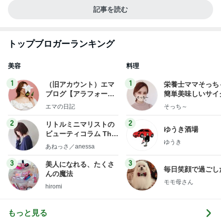
記事を読む
トップブロガーランキング
美容
料理
1
1
（旧アカウント）エマ
栄養士ママそっち
ブログ【アラフォー会
簡単美味しいサイ
社売却セカンドライ
献立
エマの日記
そっち～
フ】
2
2
リトルミニマリストの
ゆうき酒場
ビューティコラム The
ゆうき
little minimalist's bea
あねっさ／anessa
uty colum
3
3
美人になれる、たくさ
毎日笑顔で過ごし
んの魔法
モモ母さん
hiromi
もっと見る