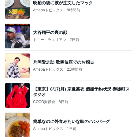
晩酌の後に彼が注文したマック
Amebaトピックス
9時間前
大谷翔平の裏の顔
トニー・ラエリアン
2日前
片岡愛之助 歌舞伎座でのお稽古
Amebaトピックス
21時間前
【東京】8/17(月) 宗像茜衣 個撮予約状況 御徒町ス
タジオ
COCO撮影会
8日前
簡単なのに外食みたいな味のハンバーグ
Amebaトピックス
1日前