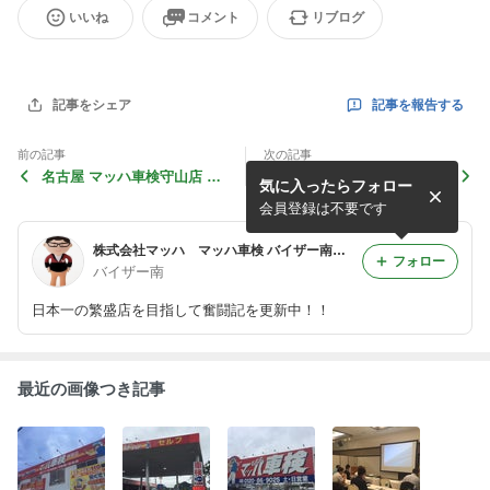
いいね
コメント
リブログ
記事を報告する
記事をシェア
前の記事
次の記事
名古屋 マッハ車検守山店 絶
2016年1月‼︎早くも車検台数
気に入ったらフォロー
好調‼︎
大台か⁈
会員登録は不要です
株式会社マッハ マッハ車検 バイザー南の徒然日記
フォロー
バイザー南
日本一の繁盛店を目指して奮闘記を更新中！！
最近の画像つき記事