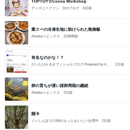
TOPTOY☆Cocoa Workshop
ディズニーファン Dのブログ
8日前
業スーの冷凍生地に助けられた晩御飯
Amebaトピックス
22時間前
有名なのかな！？
だいたひかるオフィシャルブログ Powered by Ame
2日前
ba
卵の育ちが遅い採卵周期の継続
Amebaトピックス
2日前
開卡
くいしんぼうCAMのもっとおいしい台湾!!!!
2日前