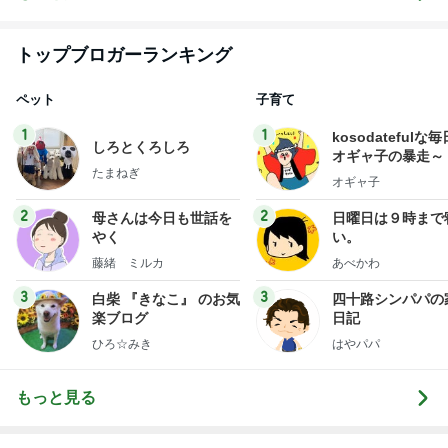
トップブロガーランキング
ペット
子育て
1
1
kosodatefulな毎
しろとくろしろ
オギャ子の暴走～
たまねぎ
オギャ子
2
2
母さんは今日も世話を
日曜日は９時まで
やく
い。
藤緒 ミルカ
あべかわ
3
3
白柴 『きなこ』 のお気
四十路シンパパの
楽ブログ
日記
ひろ☆みき
はやパパ
もっと見る