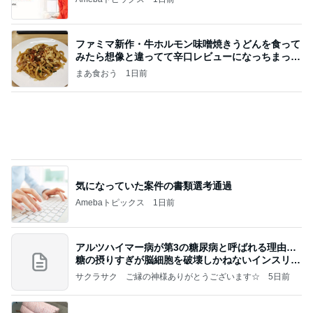
ファミマ新作・牛ホルモン味噌焼きうどんを食って
みたら想像と違ってて辛口レビューになっちまった
話
まあ食おう
1日前
気になっていた案件の書類選考通過
Amebaトピックス
1日前
アルツハイマー病が第3の糖尿病と呼ばれる理由…
糖の摂りすぎが脳細胞を破壊しかねないインスリン
の恐
サクラサク ご縁の神様ありがとうございます☆
5日前