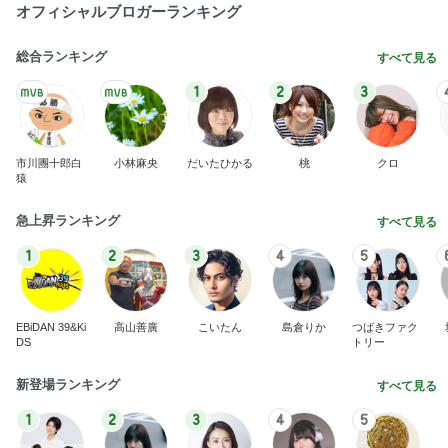
オフィシャルブロガーランキング
総合ランキング
すべて見る
1
2
3
市川團十郎白
小林麻央
だいたひかる
桃
クロ
猿
急上昇ランキング
すべて見る
1
2
3
4
5
EBiDAN 39&Ki
高山善廣
こいたん
島倉りか
つばきファク
DS
トリー
新登場ランキング
すべて見る
1
2
3
4
5