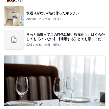
水廻りがない2階に作ったキッチン
Amebaトピックス
2日前
きっと高市ってこの時代に嘘、誤魔化し、はぐらか
しても【バレない】【通用する】とでも思ってたん
だろ
広報 いぬねこ本舗
9日前