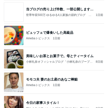
当ブログの売り上げ件数、一部公開します…
世帯年収500万 ゆるゆる4人家族の節約ブログ 〜
1日前
ケチ旦那と金銭感覚マヒ嫁の日々〜
ビュッフェで爆食いした高級品
Amebaトピックス
1日前
美味しいお茶とお菓子で。母とティータイム
小林礼奈オフィシャルブログ「小林礼奈のブーブー
8日前
ブログ」Powered by Ameba
モモコ夫 妻のお土産のあなご棒鮨
Amebaトピックス
1日前
今日の家事スタイル！