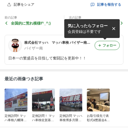
記事を報告する
記事をシェア
前の記事
次の記事
全国的に荒れ模様f^_^;)
明日から少しだけ
気に入ったらフォロー
会員登録は不要です
株式会社マッハ マッハ車検 バイザー南の徒然日記
フォロー
バイザー南
日本一の繁盛店を目指して奮闘記を更新中！！
最近の画像つき記事
定例訪問‼︎ マッ
定例訪問！ マッ
定例訪問 マッハ
お取引様先で表
ハ車検八幡陣原
ハ車検佐賀基山
車検博多月隈店
彰式&懇親会&勉
店‼︎
店‼︎
麦野店様‼︎
強会！