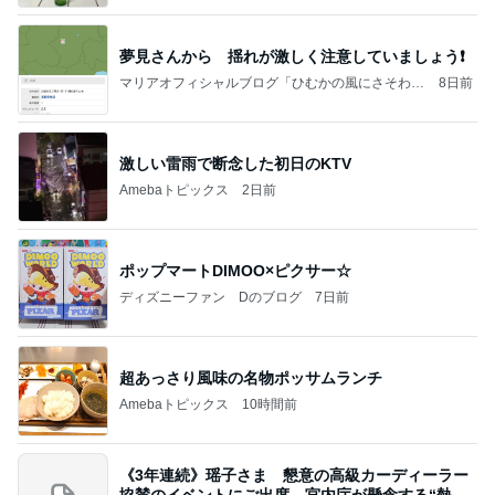
夢見さんから 揺れが激しく注意していましょう❗️
マリアオフィシャルブログ「ひむかの風にさそわれ
8日前
て」Powered by Ameba
激しい雷雨で断念した初日のKTV
Amebaトピックス
2日前
ポップマートDIMOO×ピクサー☆
ディズニーファン Dのブログ
7日前
超あっさり風味の名物ポッサムランチ
Amebaトピックス
10時間前
《3年連続》瑶子さま 懇意の高級カーディーラー
協賛のイベントにご出席…宮内庁が懸念する“熱心