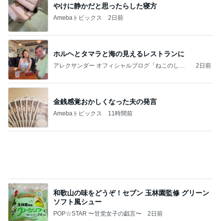
やけに静かだと思ったらした寝方
Amebaトピックス
2日前
ホルヘとタマラと海の見えるレストランに
アレクサンダー オフィシャルブログ「ねこのしっ
2日前
ぽ欲しいな」Powered by Ameba
金銭感覚おかしくなった夫の発言
Amebaトピックス
11時間前
和歌山の味をどうぞ！セブン 玉林園監修 グリーン
ソフト風シュー
POP☆STAR 〜甘党女子の戯言〜
2日前