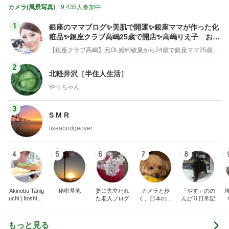
カメラ(風景写真)
9,435人参加中
1
銀座のママブログ✨美肌で開運✨銀座ママが作った化
粧品✨銀座クラブ高嶋25歳で開店✨高嶋りえ子 お着
物でエルメス バーキン コーデ
【銀座クラブ高嶋】元OL婚約破棄から24歳で銀座ママ25歳でオーナーママ銀座 美肌で開運♡パワースポット巡り高嶋りえ子ブログ
2
北軽井沢［半住人生活］
やっちゃん
3
S M R
likeabridgeover
4
5
6
7
8
Akinobu Tanig
秘密基地
妻に先立たれ
カメラと歩
「やす」のの
uchi | Itoshima
た老人ブログ
く、日本の風
んびり日常記
Landscape Ph
景スナップ紀
otographer
行
もっと見る