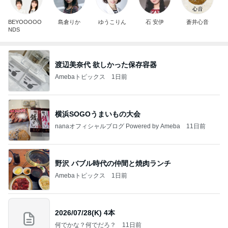
BEYOOOOO
島倉りか
ゆうこりん
石 安伊
蒼井心音
NDS
渡辺美奈代 欲しかった保存容器
Amebaトピックス
1日前
横浜SOGOうまいもの大会
nanaオフィシャルブログ Powered by Ameba
11日前
野沢 バブル時代の仲間と焼肉ランチ
Amebaトピックス
1日前
2026/07/28(K) 4本
何でかな？何でだろ？
11日前