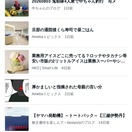
20260803 鬼郁隊4人衆で中ちゃん釣行 写メ
中ちゃんのブログ
1日前
旦那の通院後くら寿司で昼ごはん
Amebaトピックス
1日前
業務用アイスどこに売ってる？ロッテやタカナシ等
安い市販の2リットルアイスは業務スーパーやシャ
トレ
AKO | Smart Life
8日前
厚かましいと指摘された母親の言い分
Amebaトピックス
2日前
【ヤマハ発動機】～トートバック～【三越伊勢丹】
株主優待を楽しんで～tasayuryのブログ
14日前