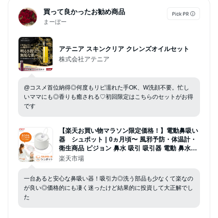
買って良かったお勧め商品
まーぼー
アテニア スキンクリア クレンズオイルセット
株式会社アテニア
@コスメ首位納得◎何度もリピ濡れた手OK、W洗顔不要。忙し
いママにも◎香りも癒される♡初回限定はこちらのセットがお得
です
【楽天お買い物マラソン限定価格！】電動鼻吸い
器 シュポット | 0ヵ月頃〜 風邪予防・体温計・
衛生商品 ピジョン 鼻水 吸引 吸引器 電動 鼻水吸
引器 鼻水吸い 鼻水吸い器 電動鼻水吸引器 鼻吸い
楽天市場
鼻吸い器 赤ちゃん 赤ちゃん用品 赤ちゃんグッズ
SHUPOT
一台あると安心な鼻吸い器！吸引力◎洗う部品も少なくて楽なの
が良い◎価格的にも凄く迷ったけど結果的に投資して大正解でし
た