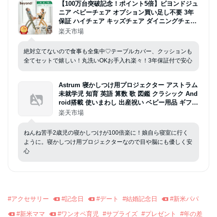
【100万台突破記念！ポイント5倍】ビヨンドジュ
ニア ベビーチェア オプション買い足し不要 3年
保証 ハイチェア キッズチェア ダイニングチェア
赤ちゃん 子ども イス 立ち上がり防止 離乳食 お
楽天市場
手入れ簡単 5点式ベルト クッション 日本総代理
店 Beyond Junior abiie
絶対立てないので食事も全集中♡テーブルカバー、クッションも
全てセットで嬉しい！丸洗いOKお手入れ楽々！3年保証付で安心
Astrum 寝かしつけ用プロジェクター アストラム
未就学児 知育 英語 算数 歌 図鑑 クラシック And
roid搭載 使いまわし 出産祝い ベビー用品 ギフト
誕生日プレゼント ネントレ 絵本 夜泣き対策 映画
楽天市場
鑑賞 ホームシアター
ねんね苦手2歳児の寝かしつけが100倍楽に！娘自ら寝室に行く
ように。寝かしつけ用プロジェクターなので目や脳にも優しく安
心
#
アクセサリー
#
記念日
#
デート
#
結婚記念日
#
新米パパ
#
新米ママ
#
ワンオペ育児
#
サプライズ
#
プレゼント
#
年の差