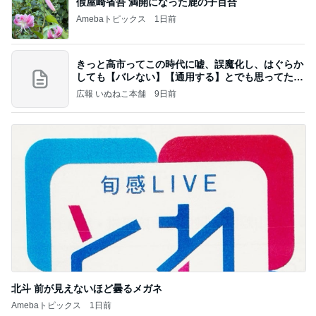
假屋崎省吾 満開になった鹿の子百合
Amebaトピックス
1日前
きっと高市ってこの時代に嘘、誤魔化し、はぐらか
しても【バレない】【通用する】とでも思ってたん
だろ
広報 いぬねこ本舗
9日前
北斗 前が見えないほど曇るメガネ
Amebaトピックス
1日前