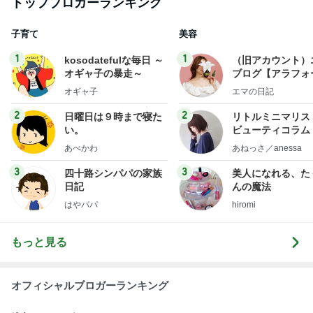
トップブロガーランキング
子育て
美容
1
1
kosodatefulな毎日 ～
（旧アカウント）
オギャ子の暴走～
ブログ【アラフォ
社売却セカンドラ
オギャ子
エマの日記
フ】
2
2
日曜日は９時まで寝た
リトルミニマリス
い。
ビューティコラム 
little minimalist'
あべかわ
あねっさ／anessa
uty colum
3
3
四十路シンパパの家族
美人になれる、た
日記
んの魔法
はやパパ
hiromi
もっと見る
オフィシャルブロガーランキング