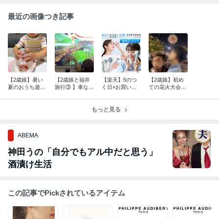
最近の画像つき記事
【2歳娘】暑い
【2歳娘と福井
【楽天】5のつ
【2歳娘】初め
夏のおうち遊び
旅行③ 】車なし
く日×お買い物
ての花火大会へ
♡氷遊びにパズ
でも快適！XR
マラソン！半額
♡まさかの主役
ル、おままごと
バス『いこっ
で即ポチしたも
は花火じゃなか
まで♪
さ』で恐竜博物
もっと見る
の色々♡猛暑対
った！？
館へ！まさかの
策、娘のもの
ハプニングも
ABEMA
神田うの「自分でもアル中だと思う」
酒漬け生活
この記事でPickされているアイテム