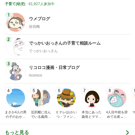
子育て(幼児)
61,927人参加中
1
ウメブログ
佐伯梅
2
でっかいおっさんの子育て相談ルーム
でっかいおっさん
3
リコロコ漫画・日常ブログ
ricoroco
4
5
6
7
8
まさか4人の男
近距離に住ん
Ｅテレ(おかい
本当にあった
4人目中絶を辞
の子のおかあ
でいる義両親
つ・ファンタ
義母とママ友
めて出産→パ
さんになるな
に苦しめられ
ーネ！)の日々
の話
イプカット◆
んて。
てます。
共働き夫婦の4
人育児
もっと見る