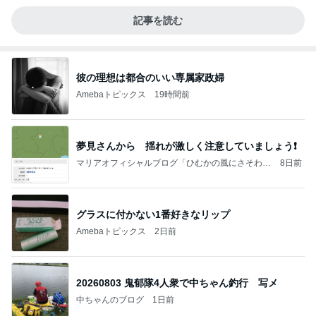
記事を読む
彼の理想は都合のいい専属家政婦
Amebaトピックス
19時間前
夢見さんから 揺れが激しく注意していましょう❗️
マリアオフィシャルブログ「ひむかの風にさそわれ
8日前
て」Powered by Ameba
グラスに付かない1番好きなリップ
Amebaトピックス
2日前
20260803 鬼郁隊4人衆で中ちゃん釣行 写メ
中ちゃんのブログ
1日前