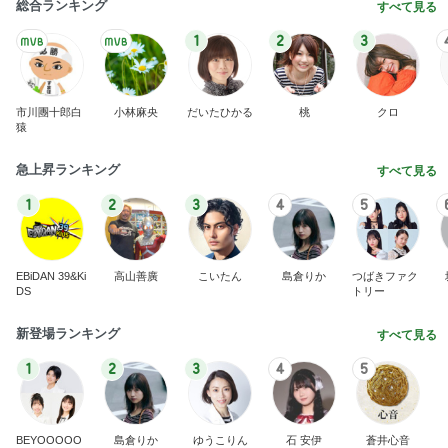
総合ランキング
すべて見る
1
2
3
市川團十郎白
小林麻央
だいたひかる
桃
クロ
猿
急上昇ランキング
すべて見る
1
2
3
4
5
EBiDAN 39&Ki
高山善廣
こいたん
島倉りか
つばきファク
DS
トリー
新登場ランキング
すべて見る
1
2
3
4
5
BEYOOOOO
島倉りか
ゆうこりん
石 安伊
蒼井心音