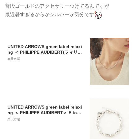
普段ゴールドのアクセサリーつけてるんですが
最近暑すぎるからかシルバーが気分です
UNITED ARROWS green label relaxi
ng ＜ PHILIPPE AUDIBERT(フィリッ
プオーディベール) ＞ DAKOTA ネッ
楽天市場
クレス SIL＜ EMMEL REFINES ＞ ユ
ナイテッドアローズ グリーンレーベ
ルリラクシング アクセサリー・腕時
計 その他のアクセサリー・腕時計 シ
ルバー【送料無料】
UNITED ARROWS green label relaxi
ng ＜ PHILIPPE AUDIBERT＞ Elton
オーバルチェーン ブレスレット＜ EM
楽天市場
MEL REFINES ＞ ユナイテッドアロ
ーズ グリーンレーベルリラクシング
アクセサリー・腕時計 その他のアク