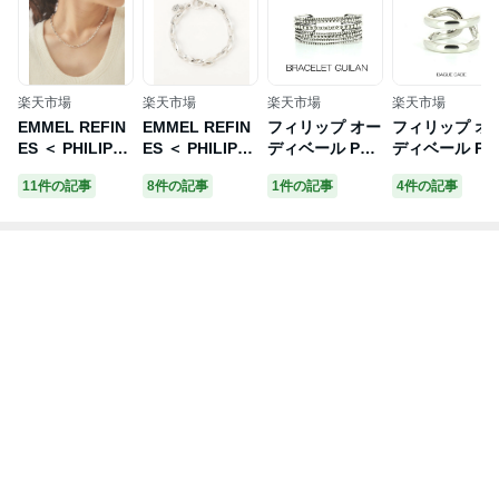
楽天市場
楽天市場
楽天市場
楽天市場
EMMEL REFIN
EMMEL REFIN
フィリップ オー
フィリップ オ
ES ＜ PHILIPPE
ES ＜ PHILIPPE
ディベール Phili
ディベール Phil
AUDIBERT＞ D
AUDIBERT＞ El
ppe Audibert B
ppe Audibert 
11件の記事
8件の記事
1件の記事
4件の記事
AKOTA ネック
ton オーバルチ
RACELET GUIL
AGUE CADE 
レス SIL＜ EM
ェーン ブレスレ
AN ブレスレッ
ード シルバー
MEL REFINES
ット＜ EMMEL
ト・ガイラン P
タル リング 指
＞ ユナイテッド
REFINES ＞ ユ
hilippeAudiber
輪 レディース
アローズ グリー
ナイテッドアロ
t レディース[ア
[アクセサリー]
ンレーベルリラ
ーズ グリーンレ
クセサリー]
クシング アクセ
ーベルリラクシ
サリー・腕時計
ング アクセサリ
その他のアクセ
ー・腕時計 その
サリー・腕時計
他のアクセサリ
シルバー【送料
ー・腕時計 シル
無料】
バー【送料無
料】