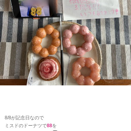
8/8が記念日なので
ミスドのドーナツで
88
を