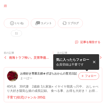
婚
いいね
コメント
リブログ
11
記事を報告する
前の記事
次の記事
南海トラフ怖い。災害準備し
結婚記念日何が欲しい？甘え
気に入ったらフォロー
なければ
下手長女あるある
会員登録は不要です
お得好き専業主婦★ずぼらおかんの育児日記
フォロー
まーぼー
40代夫 30代妻 2歳娘 3人家族⭐︎ イヤイヤ期真っ只中、 おしゃべ
り大好き陽気な娘の成長記録。 食べる事、お得も大好き！ お得情
報もゆるりと更新♩
子育て(幼児)ジャンル 285位