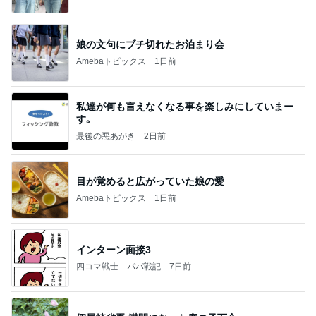
娘の文句にブチ切れたお泊まり会
Amebaトピックス
1日前
私達が何も言えなくなる事を楽しみにしていまー
す｡
最後の悪あがき
2日前
目が覚めると広がっていた娘の愛
Amebaトピックス
1日前
インターン面接3
四コマ戦士 パパ戦記
7日前