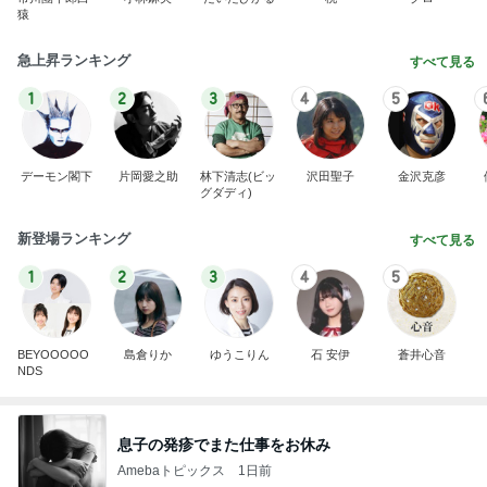
猿
急上昇ランキング
すべて見る
1
2
3
4
5
デーモン閣下
片岡愛之助
林下清志(ビッ
沢田聖子
金沢克彦
グダディ)
新登場ランキング
すべて見る
1
2
3
4
5
BEYOOOOO
島倉りか
ゆうこりん
石 安伊
蒼井心音
NDS
息子の発疹でまた仕事をお休み
Amebaトピックス
1日前