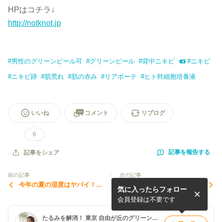
HPはコチラ↓
http://notknot.jp
#
男性のグリーンピール可
#
グリーンピール
#
背中ニキビ
#
ニキビ
#
ニキビ跡
#
肌荒れ
#
肌の赤み
#
リアボーテ
#
ヒト幹細胞培養液
いいね
コメント
リブログ
6
記事を報告する
記事をシェア
前の記事
次の記事
今年の夏の湿度はヤバイ！
入院手術の日程が決定いたし
気に入ったらフォロー
【サロンのレイアウト替え】
ました【8/23〜9/11までサロ
ンをお休みします】
会員登録は不要です
たるみを解消！ 東京 自由が丘のグリーンピールサロン Not Knot