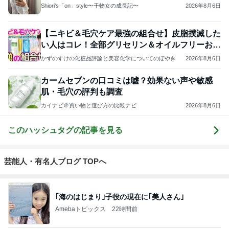
Shiori's「on」style〜干物女の成長記〜
2026年8月6日
【ニキビ＆毛穴ケア最強の組合せ】皮脂撲滅した
い人はコレ！全部グリセリン＆オイルフリーお勧
め5選！
かずのすけの化粧品評論と美容化学についてのぼやき
2026年8月6日
カームセブンの口コミは嘘？効果ない声や敏感
肌・毛穴の評判も調査
カイナビ＠買い物と選び方の比較ナビ
2026年8月6日
このハッシュタグの記事を見る
芸能人・有名人ブログ TOPへ
｢海のはじまり｣子役の現在に｢美人さん｣
Amebaトピックス
22時間前