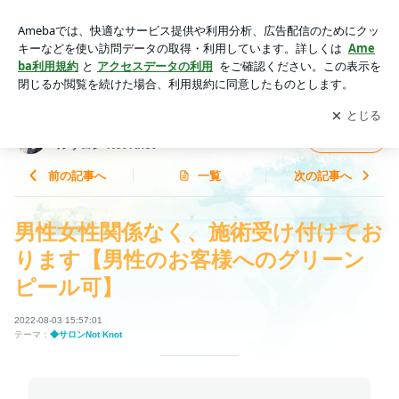
男性女性関係なく、施術受け付けております【男性のお客様へ
のグリーンピール可】 | たるみを解消！ 東京 自由が丘のグリ
アプリをダウンロードして
ブログの更新通知
を受け取りまし
開く
ーンピールサロン Not Knot
ょう。
たるみを解消！ 東京 自由が丘のグリーンピー
フォロー
ルサロン Not Knot
前の記事へ
一覧
次の記事へ
男性女性関係なく、施術受け付けてお
ります【男性のお客様へのグリーン
ピール可】
2022-08-03 15:57:01
テーマ：
◆サロンNot Knot