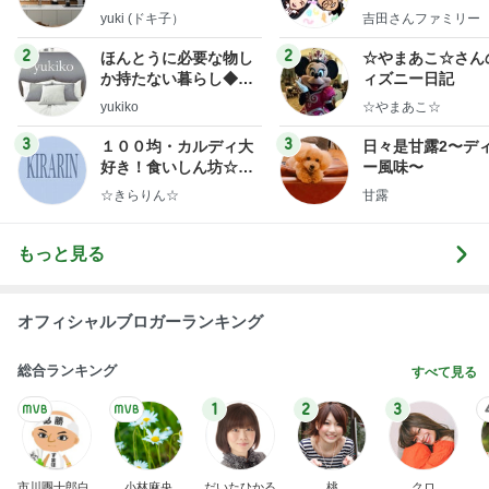
y Ameba 吉田さ
yuki (ドキ子）
吉田さんファミリー
ミリーオフィシャ
ログ
2
2
ほんとうに必要な物し
☆やまあこ☆さん
か持たない暮らし◆Ke
ィズニー日記
ep Life Simple◆〜イ
yukiko
☆やまあこ☆
ンテリアのきろく〜
3
3
１００均・カルディ大
日々是甘露2〜デ
好き！食いしん坊☆き
ー風味〜
らりん☆のブログ
☆きらりん☆
甘露
もっと見る
オフィシャルブロガーランキング
総合ランキング
すべて見る
1
2
3
市川團十郎白
小林麻央
だいたひかる
桃
クロ