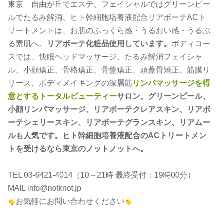
東京 自由が丘で
エステ
、フェイシャルでは
グリーンピー
ルでたるみ解消、ヒト幹細胞培養液配合リアボーテ
ACト
リートメントは、お肌のふっくら感・うるおい感・うるぷ
る素肌へ。
リアボーテ化粧品使用しています。
ボディコー
スでは、
快眠ヘッドマッサージ、たるみ解消フェイシャ
ル、小顔矯正、骨格矯正、骨盤矯正、
頭蓋骨
矯正
、筋膜リ
リース、ボディメイキングの深層筋
リンパマッサージを得
意とするトータルビューティー
サロン。グリーンピール、
小顔リンパマッサージ、リアボーテクレアスキン、リアボ
ーテシェリースキン、リアボーテグランスキン、リアムー
ルも人気です。ヒト幹細胞培養液配合のACトリートメン
トを受けるなら東京のノットノットへ。
TEL 03-6421-4014（10～21時 最終受付：19時00分）
MAIL info@notknot.jp
お気軽にお問い合わせください