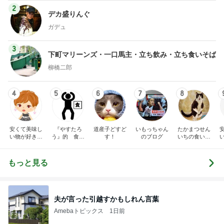
2
デカ盛りんぐ
ガデュ
3
下町マリーンズ・一口馬主・立ち飲み・立ち食いそば
柳橋二郎
4
5
6
7
8
安くて美味し
『やすたろ
道産子どすど
いもっちゃん
たかまつせん
い物が好き☆
う』的 食の
す！
のブログ
いちの食い散
彡
備忘録
らかし日記
もっと見る
夫が言った引越すかもしれん言葉
Amebaトピックス
1日前