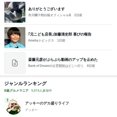
ありがとうございます
市川團十郎白猿オフィシャルB
2日前
｢元こども店長｣加藤清史郎 喜びの報告
Amebaトピックス
1日前
斎藤元彦がぶらぶら動画のアップを止めた
Bank of Dreamの公営競技はどこへ行く
8日前
ジャンルランキング
B級グルメマニア
5,674人参加中
1
アッキーのデカ盛りライフ
アッキー