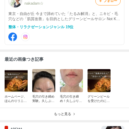
フォロー
nakadam☆
東京・自由が丘 今まで諦めていた「たるみ解消」と、ニキビ・毛
穴などの「肌質改善」を目的としたグリーンピールサロン Not Kno
t（ノットノット）
整体・リラクゼーションジャンル 19位
最近の画像つき記事
ホームページ、
毛穴の引き締め
毛穴の引き締
グリーンピール
ほんのりリニュ
実験。久しぶり
め！久しぶりの
を受けたのに思
ーアル。より見
のグリーンピー
グリーンピール
ったほど変化を
やすくなりまし
ル5days_5日目
5days _4日目
感じなかった方
た
もっと見る
へ