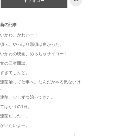
フォロー
グ
ン
上
グ
昇
上
新の記事
昇
いかわ、かわいー！
須へ。やっぱり那須は良かった。
いかわの映画、めっちゃサイコー！
女の三者面談。
すぎてしんど。
連菌治って仕事へ。なんだかやる気ないけ
。
連菌。少しずつ治ってきた。
てばかりの1日。
連菌だったー。
がいたいよー。