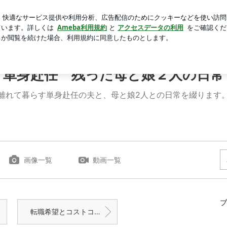
った愛犬の姿
芸能人ブログ
人気ブログ
新規登録
ログ
母と娘２人の日常
単身赴任 残った母と娘２人の日常
離れて暮らす単身赴任の夫と、母と娘2人との日常を綴ります
画像一覧
動画一覧
プ
転職希望とコストコ行きたい。