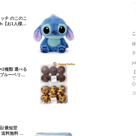
ィッチ のこのこ
tch【お1人様1
こ
保
子
y
×2種類 選べる
【
ツ ブルーベリー
で
ンベリークラン
クランド コス
 cal レシピ
コ
】
品!最短翌
 送料無料 【K