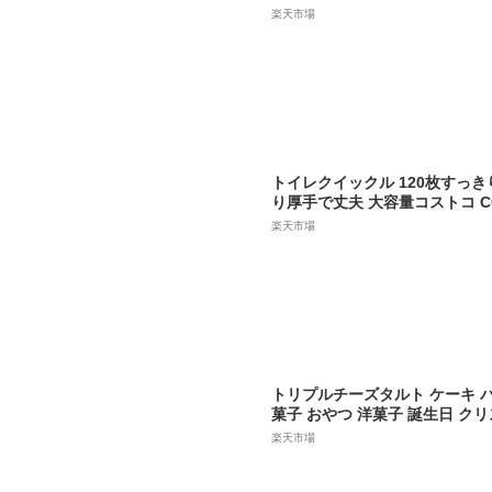
IRK LAND カークランド】43.
楽天市場
ル 2枚重ね【6個×5袋入り】 B
UE【コストコ通販】コストコ 
地震対策 日本製紙 クレシア 
トイレクイックル 120枚すっ
り厚手で丈夫 大容量コストコ C
物マラソンスーパーセールブラ
楽天市場
ー
トリプルチーズタルト ケーキ 
菓子 おやつ 洋菓子 誕生日 ク
食品 冷凍 種類 レシピ 炊飯器 
楽天市場
ン 焼かない レンジ バスク 世界
型 日持ち お取り寄せ イチゴ ギ