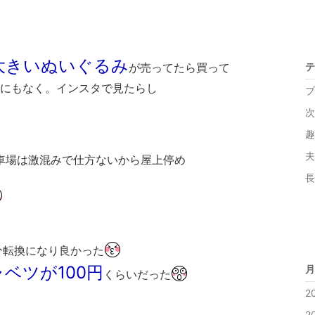
大きいぬいぐるみ
が売ってたら買って
テ
にもなく。インスタで見たらし
ブ
い
次
趣
夫 
車場は激混みで仕方ないから屋上停め
て。
長
分転換になり良かった
ベツが100円
月
くらいだった
2
2