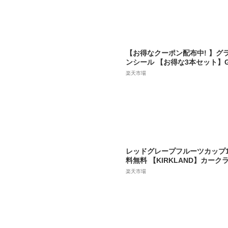
フェ【Costco コストコ】
【お得なクーポン配布中! 】グ
ンシール 【お得な3本セット】Glad
Seal プレス＆シール プレスア
楽天市場
ップ サランラップ コストコ カ
っつく 粘着（0254_ma_p）
レッドグレープフルーツカップ11
料無料 【KIRKLAND】カー
蔵）【コストコ通販】グレープ
楽天市場
ープ コストコ カークランド シ
プ＃8【即納品】