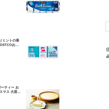
18m/30ロー
ATH TISS
災害対策 地震
ヤマト
きりミントの香
OSTCOお買
ックフライデ
パーティー お
リスマス 大容量
簡単 バレンタイ
 チーズ 栄養
フト 取分け カ