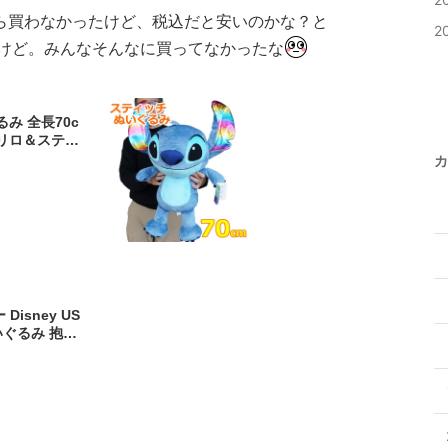
ら買わなかったけど、税込だと安いのかな？と
2
けど。みんなそんなに買ってなかったな
み 全長70c
H リロ＆スティ
ス プレゼント
カ
isney US
いぐるみ 抱き
もちゃ 大サイズ
lush - Large
ト 誕生日 人気