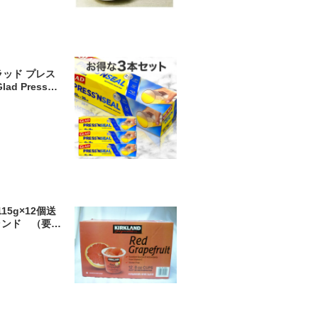
ラッド プレス
 Pressn'
ンドシール ラ
ークランド く
5g×12個送
クランド （要冷
フルーツ グレ
ラップ シロッ