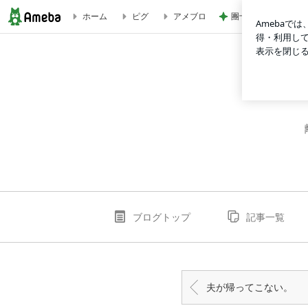
團十郎 仲良しにな
ホーム
ピグ
アメブロ
やっぱり気分転換にコストコ行ってきた | 単身赴任 残った
ブログトップ
記事一覧
夫が帰ってこない。