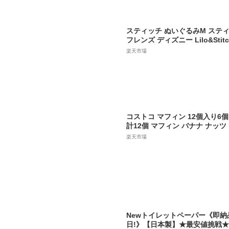
スティッチ ぬいぐるみM ステ
フレンズ ディズニー Lilo&Sti
点限り】
楽天市場
コストコ マフィン 12個入り6個
計12個 マフィン バナナ ナッ
チョコ チップ プレーン クラ
楽天市場
ブル レーズンキャロット カー
トコ レーズン バラエティカロリー
ラスク 保存【Costco コストコ
Newトイレットペーパー《即納
日!》【日本製】★最安値挑戦★