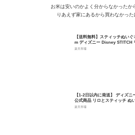
お米は安いのかよく分からなかったか
りあえず家にあるから買わなかった
【送料無料】スティッチぬいぐる
m ディズニー Disney STITC
ッチ かわいい 誕生日 クリスマ
楽天市場
コストコ
【1-2日以内に発送】 ディズニー D
公式商品 リロとスティッチ ぬ
枕 ピロー クッション 人形 お
楽天市場
[並行輸入品] Stitch Cuddleez P
グッズ ストア プレゼント ギフ
クリスマス