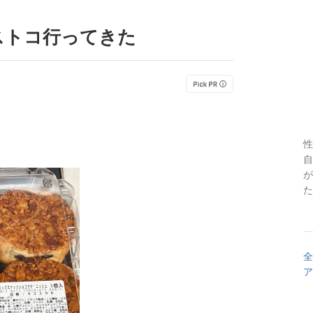
ストコ行ってきた
性
自
が
た
全
ア