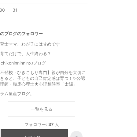
30
31
のブログのフォロワー
育士ママ、わが子には甘めです
育てだけで、人生終わる？
achikoninninninのブログ
不登校・ひきこもり専門】親が自分を大切に
きると、子どもの自己肯定感は育つ！✨公認
心理師・臨床心理士★心理相談室「太陽」
ラム量産ブログ。
一覧を見る
フォロワー:
37
人