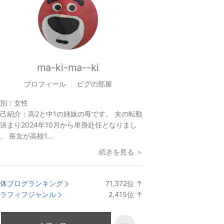
ma-ki-ma--ki
プロフィール
ピグの部屋
別：
女性
己紹介：
高2と中1の姉妹の母です。 夫の転勤
決まり2024年10月から単身赴任となりまし
。 長女が高校1...
続きを見る ＞
体ブログランキング
71,372
位
↑
ラ
ラフィフジャンル
2,415
位
↑
ン
ラ
キ
ン
ン
キ