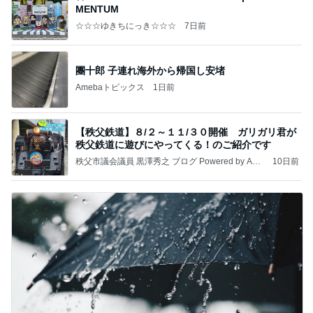
MENTUM
☆☆☆ゆきちにっき☆☆☆
7日前
團十郎 子連れ海外から帰国し安堵
Amebaトピックス
1日前
【秩父鉄道】８/２～１１/３０開催 ガリガリ君が
秩父鉄道に遊びにやってくる！のご紹介です
秩父市議会議員 黒澤秀之 ブログ Powered by Ame
10日前
ba