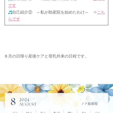
です
自己紹介② ～私が助産院を始めたわけ～
⇒
こち
らです
８月の日帰り産後ケアと母乳外来の日程です。