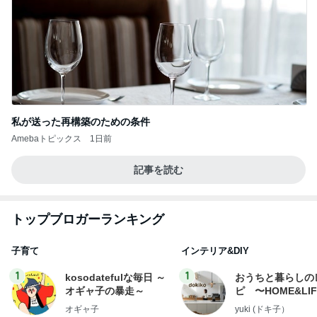
私が送った再構築のための条件
Amebaトピックス
1日前
記事を読む
トップブロガーランキング
子育て
インテリア&DIY
1
1
kosodatefulな毎日 ～
おうちと暮らしの
オギャ子の暴走～
ピ 〜HOME&LI
オギャ子
yuki (ドキ子）