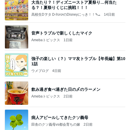
大当たり？！ディズニーストア夏祭り…何当た
る？！夏祭りくじに挑戦！！！
高校生Dヲタ Ꭰ-ᎮꭵꭹꭴのDisneyにっき！！✎ܚ
14日前
音声トラブルで新しくしたマイク
Amebaトピックス
1日前
強子の楽しい（？）ママ友トラブル【年長編】第10
1話
ウメブログ
4日前
飲み過ぎ食べ過ぎた日の〆のラーメン
Amebaトピックス
2日前
病人アピールしてきたクソ義母
田舎のクソ義母vs都会育ちの嫁
2日前