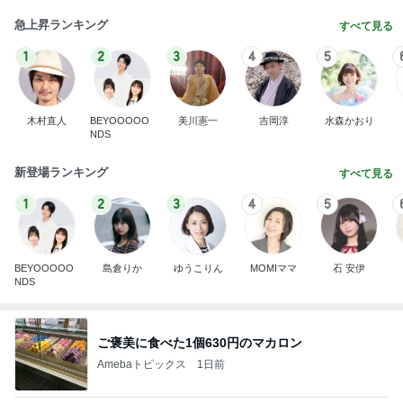
急上昇ランキング
すべて見る
1
2
3
4
5
木村直人
BEYOOOOO
美川憲一
吉岡淳
水森かおり
NDS
新登場ランキング
すべて見る
1
2
3
4
5
BEYOOOOO
島倉りか
ゆうこりん
MOMIママ
石 安伊
NDS
ご褒美に食べた1個630円のマカロン
Amebaトピックス
1日前