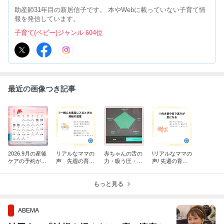
助産師31年目の新居信子です。 本やWebに載っていない子育て情
報を発信しています。
子育て(ベビー)ジャンル 604位
最近の画像つき記事
2026.9月の産後
リアルなママの
赤ちゃんの舌の
\リアルなママの
ケアの予約が始
声 先週の育児
力・吸う圧・リ
声/ 先週の育児
まりました。
相談でのご質問
ズムの測定をス
相談でのご質問
タートします
もっと見る
ABEMA