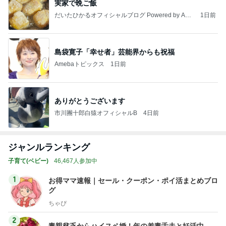
実家で晩ご飯
だいたひかるオフィシャルブログ Powered by Ame
1日前
ba
島袋寛子「幸せ者」芸能界からも祝福
Amebaトピックス
1日前
ありがとうございます
市川團十郎白猿オフィシャルB
4日前
ジャンルランキング
子育て(ベビー)
46,467人参加中
1
お得ママ速報｜セール・クーポン・ポイ活まとめブロ
グ
ちゃぴ
2