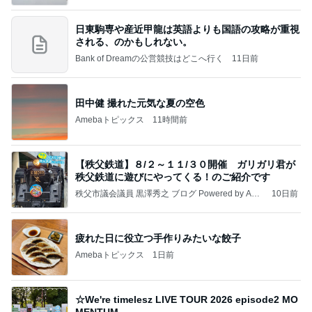
日東駒専や産近甲龍は英語よりも国語の攻略が重視
される、のかもしれない。
Bank of Dreamの公営競技はどこへ行く
11日前
田中健 撮れた元気な夏の空色
Amebaトピックス
11時間前
【秩父鉄道】８/２～１１/３０開催 ガリガリ君が
秩父鉄道に遊びにやってくる！のご紹介です
秩父市議会議員 黒澤秀之 ブログ Powered by Ame
10日前
ba
疲れた日に役立つ手作りみたいな餃子
Amebaトピックス
1日前
☆We're timelesz LIVE TOUR 2026 episode2 MO