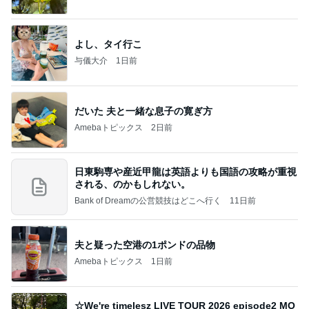
よし、タイ行こ
与儀大介
1日前
だいた 夫と一緒な息子の寛ぎ方
Amebaトピックス
2日前
日東駒専や産近甲龍は英語よりも国語の攻略が重視
される、のかもしれない。
Bank of Dreamの公営競技はどこへ行く
11日前
夫と疑った空港の1ポンドの品物
Amebaトピックス
1日前
☆We're timelesz LIVE TOUR 2026 episode2 MO