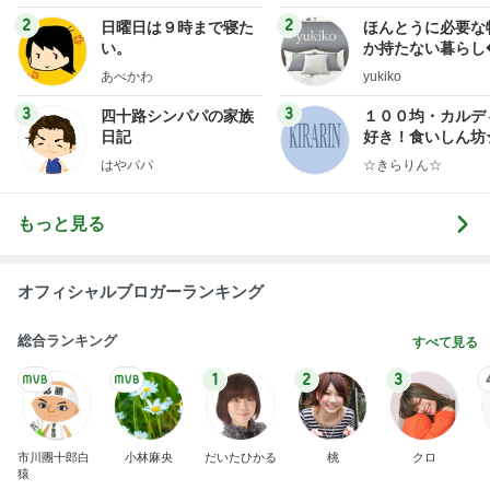
2
2
日曜日は９時まで寝た
ほんとうに必要な
い。
か持たない暮らし
ep Life Simple
あべかわ
yukiko
ンテリアのきろく
3
3
四十路シンパパの家族
１００均・カルデ
日記
好き！食いしん坊
らりん☆のブログ
はやパパ
☆きらりん☆
もっと見る
オフィシャルブロガーランキング
総合ランキング
すべて見る
1
2
3
市川團十郎白
小林麻央
だいたひかる
桃
クロ
猿