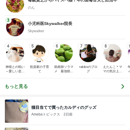
毒親貧乏からハイスペ婚！年の差毒舌夫と妊活中
のん
3
小児科医Skywalker院長
Skywalker
4
5
6
7
8
神様との戦い
投資家の子育
助産師ソラマ
rakikoのブロ
えたんこ＊マ
～愛しい息子
て
メ 最強助産
グ
マの気分上が
をもう一度～
師外来
る暮らし
もっと見る
猫目当てで買ったカルディのグッズ
Amebaトピックス
2日前