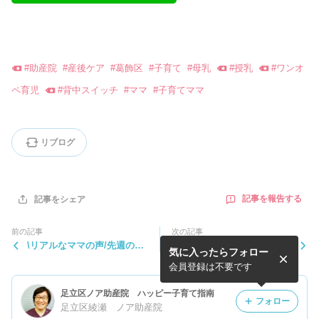
#
助産院
#
産後ケア
#
葛飾区
#
子育て
#
母乳
#
授乳
#
ワンオ
ペ育児
#
背中スイッチ
#
ママ
#
子育てママ
リブログ
記事を報告する
記事をシェア
前の記事
次の記事
\リアルなママの声/先週の育
日帰り産後ケアをご利用中の
気に入ったらフォロー
児相談でのご質問
方！コーチングが受けられま
す
会員登録は不要です
足立区ノア助産院 ハッピー子育て指南
フォロー
足立区綾瀬 ノア助産院