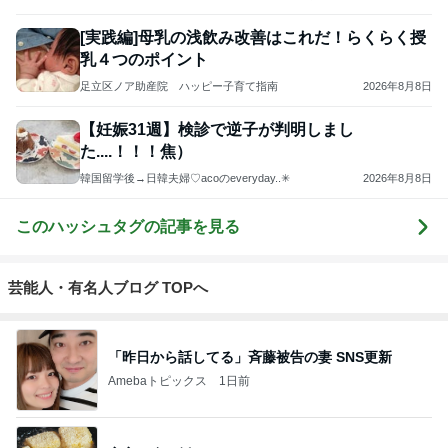
コツ（育児の惚気話）
[実践編]母乳の浅飲み改善はこれだ！らくらく授
乳４つのポイント
足立区ノア助産院 ハッピー子育て指南
2026年8月8日
【妊娠31週】検診で逆子が判明しまし
た....！！！焦）
韓国留学後→日韓夫婦♡acoのeveryday..✳︎
2026年8月8日
このハッシュタグの記事を見る
芸能人・有名人ブログ TOPへ
「昨日から話してる」斉藤被告の妻 SNS更新
Amebaトピックス
1日前