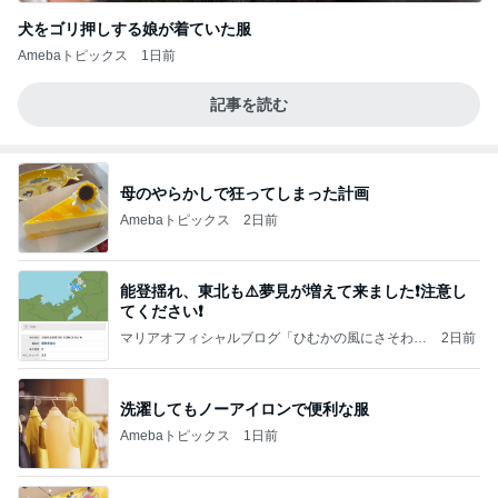
犬をゴリ押しする娘が着ていた服
Amebaトピックス
1日前
記事を読む
母のやらかしで狂ってしまった計画
Amebaトピックス
2日前
能登揺れ、東北も⚠️夢見が増えて来ました❗️注意し
てください❗️
マリアオフィシャルブログ「ひむかの風にさそわれ
2日前
て」Powered by Ameba
洗濯してもノーアイロンで便利な服
Amebaトピックス
1日前