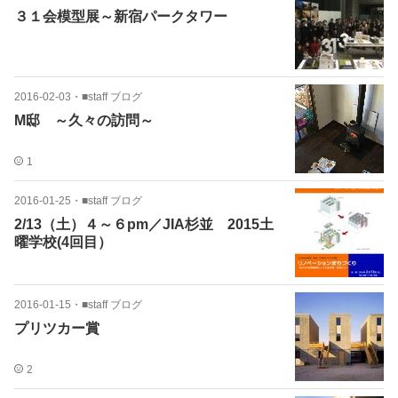
３１会模型展～新宿パークタワー
2016-02-03
・
■staff ブログ
M邸 ～久々の訪問～
1
2016-01-25
・
■staff ブログ
2/13（土）４～６pm／JIA杉並 2015土
曜学校(4回目）
2016-01-15
・
■staff ブログ
プリツカー賞
2