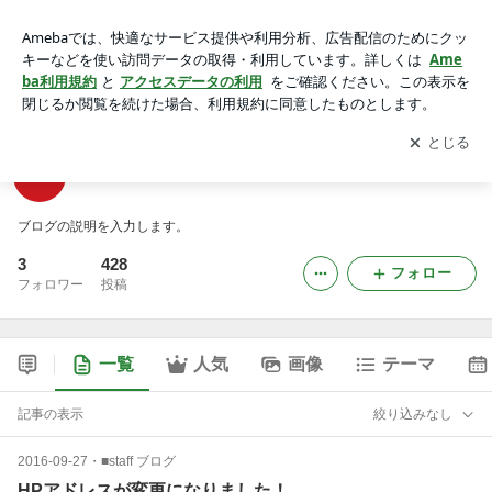
タジェールのブログ
アプリをダウンロードして
ブログの更新通知
を受け取りまし
開く
ょう。
タジェールのブログ
ブログの説明を入力します。
3
428
フォロー
フォロワー
投稿
一覧
人気
画像
テーマ
記事の表示
絞り込みなし
2016-09-27
・
■staff ブログ
HPアドレスが変更になりました！