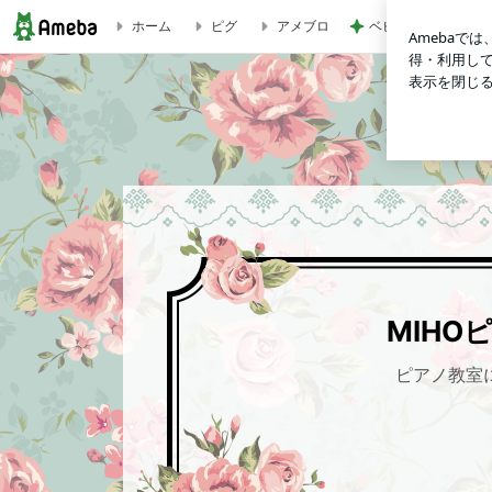
ベビーの太くて立派
ホーム
ピグ
アメブロ
募集状況 | MIHOピアノ教室 〜東京都 品川区 東大井１丁
MIH
ピアノ教室