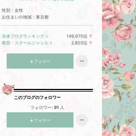
性別：
女性
お住まいの地域：
東京都
全体ブログランキング
149,675
位
↑
ラ
教室・スクールジャンル
2,803
位
↑
ン
ラ
キ
ン
ン
キ
フォロー
グ
ン
上
グ
昇
上
昇
このブログのフォロワー
フォロワー:
91
人
フォロー