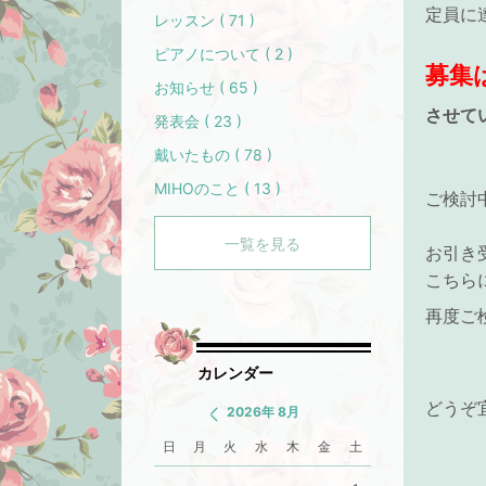
定員に
レッスン ( 71 )
ピアノについて ( 2 )
募集
お知らせ ( 65 )
させて
発表会 ( 23 )
戴いたもの ( 78 )
MIHOのこと ( 13 )
ご検討
一覧を見る
お引き
こちら
再度ご
カレンダー
どうぞ
2026年 8月
日
月
火
水
木
金
土