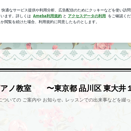
なかかと落とし
芸能人ブログ
人気ブログ
新規登録
目〜
Oピアノ教室 〜東京都 品川区 東大井
についての ご案内や お知らせ､ レッスンでの出来事などを綴