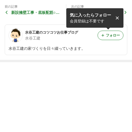
前の記事
次の記事
新設擁壁工事・底板配筋○四
外装修繕工事○四日市市川島
気に入ったらフォロー
日市市川島町
町
会員登録は不要です
水谷工建のコツコツお仕事ブログ
フォロー
水谷工建
水谷工建の家づくりを日々綴っていきます。
最近の画像つき記事
雨漏り修繕工
カバー工法及び
WB工法勉強会
こども食堂支援
事・押入内装○
内窓工事
のご案内
報告いただきま
桑名市江場町
した
もっと見る