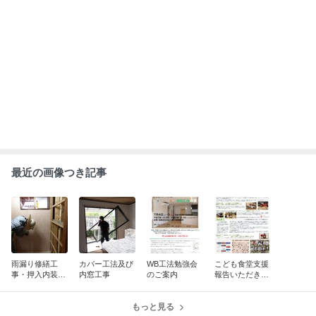
ABEMA
飯田圭織「誰だか分からない」激変し
た44歳の近影