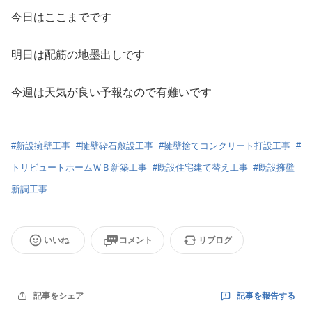
今日はここまでです
明日は配筋の地墨出しです
今週は天気が良い予報なので有難いです
#
新設擁壁工事
#
擁壁砕石敷設工事
#
擁壁捨てコンクリート打設工事
#
トリビュートホームＷＢ新築工事
#
既設住宅建て替え工事
#
既設擁壁
新調工事
いいね
コメント
リブログ
記事を報告する
記事をシェア