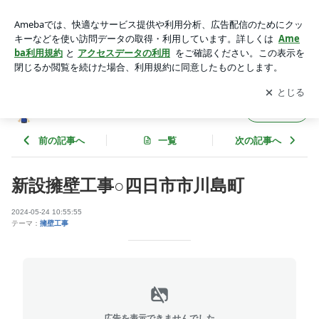
新設擁壁工事○四日市市川島町 | 水谷工建のコツコツお仕事ブ
ログ
アプリをダウンロードして
ブログの更新通知
を受け取りまし
開く
ょう。
水谷工建のコツコツお仕事ブログ
フォロー
前の記事へ
一覧
次の記事へ
新設擁壁工事○四日市市川島町
2024-05-24 10:55:55
テーマ：
擁壁工事
広告を表示できませんでした