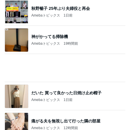
1
酒ポンコツ女の息子LOVE blog♡♡
kana♡♡♡
2
ｒｉｉ＊ごはんアルバム
ｒｉｉ
3
運動部寮母さんの毎日お弁当☆毎日ごはん☆
☆はーちゃん☆
4
5
6
7
8
みかぱちこ家
3兄弟ママも子
ぴこれの毎日
大家族の愛情
子連れdeリゾ
のおうちでご
育て終盤
コレクション
ごはんとお弁
ート、時々キ
はん
♬.*ﾟ
当❤︎
ャラ弁
5
ブ
もっと見る