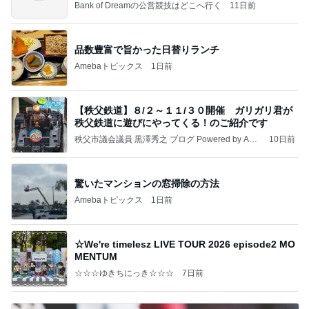
Bank of Dreamの公営競技はどこへ行く
11日前
品数豊富で旨かった日替りランチ
Amebaトピックス
1日前
【秩父鉄道】８/２～１１/３０開催 ガリガリ君が
秩父鉄道に遊びにやってくる！のご紹介です
秩父市議会議員 黒澤秀之 ブログ Powered by Ame
10日前
ba
驚いたマンションの窓掃除の方法
Amebaトピックス
1日前
☆We're timelesz LIVE TOUR 2026 episode2 MO
MENTUM
☆☆☆ゆきちにっき☆☆☆
7日前