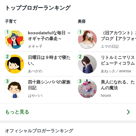
トップブロガーランキング
子育て
美容
1
1
kosodatefulな毎日 ～
（旧アカウント）
オギャ子の暴走～
ブログ【アラフォ
社売却セカンドラ
オギャ子
エマの日記
フ】
2
2
日曜日は９時まで寝た
リトルミニマリス
い。
ビューティコラム 
little minimalist'
あべかわ
あねっさ／anessa
uty colum
3
3
四十路シンパパの家族
美人になれる、た
日記
んの魔法
はやパパ
hiromi
もっと見る
オフィシャルブロガーランキング