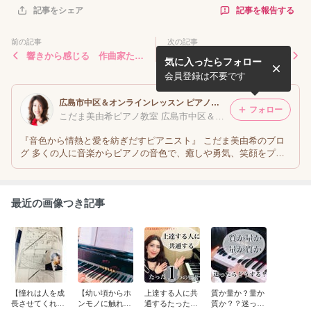
記事を報告する
記事をシェア
前の記事
次の記事
響きから感じる 作曲家たち
ドイツ人の知人（叔母のよう
気に入ったらフォロー
の魂の声
な存在）からメールが届か
ず、心配していると、、私も
会員登録は不要です
メール来ない...
広島市中区＆オンラインレッスン ピアノ教室 ピアニスト＆指導者 こだま美由希
フォロー
こだま美由希ピアノ教室 広島市中区＆オンラインレッスン
『音色から情熱と愛を紡ぎだすピアニスト』 こだま美由希のブロ
グ 多くの人に音楽からピアノの音色で、癒しや勇気、笑顔をプレ
ゼントを、広島・東京でレッスン、オンラインにて日本、世界中の
方とレッスンしています！ よろしくお願いいたします
最近の画像つき記事
【憧れは人を成
【幼い頃からホ
上達する人に共
質か量か？量か
長させてくれ
ンモノに触れる
通するたった１
質か？？迷った