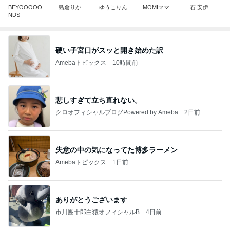
BEYOOOOO
島倉りか
ゆうこりん
MOMIママ
石 安伊
NDS
硬い子宮口がスッと開き始めた訳
Amebaトピックス
10時間前
悲しすぎて立ち直れない。
クロオフィシャルブログPowered by Ameba
2日前
失意の中の気になってた博多ラーメン
Amebaトピックス
1日前
ありがとうございます
市川團十郎白猿オフィシャルB
4日前