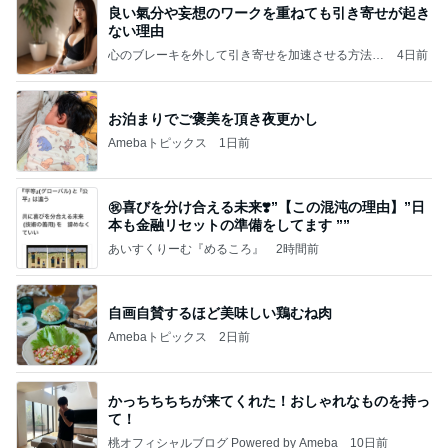
良い氣分や妄想のワークを重ねても引き寄せが起き
ない理由
心のブレーキを外して引き寄せを加速させる方法：
4日前
引き寄せ研究所
お泊まりでご褒美を頂き夜更かし
Amebaトピックス
1日前
㊗️喜びを分け合える未来❣️”【この混沌の理由】”⽇
本も⾦融リセットの準備をしてます ””
あいすくりーむ『めるころ』
2時間前
自画自賛するほど美味しい鶏むね肉
Amebaトピックス
2日前
かっちちちちが来てくれた！おしゃれなものを持っ
て！
桃オフィシャルブログ Powered by Ameba
10日前