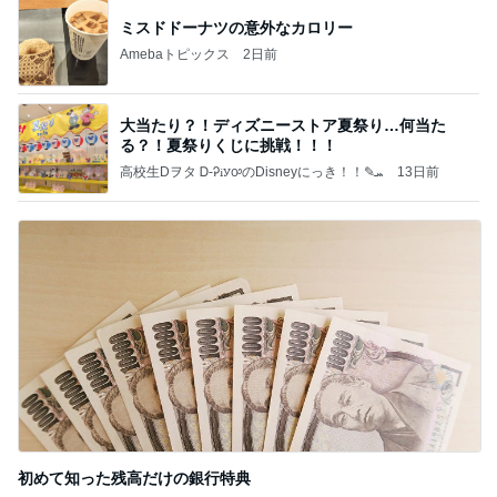
ミスドドーナツの意外なカロリー
Amebaトピックス
2日前
大当たり？！ディズニーストア夏祭り…何当た
る？！夏祭りくじに挑戦！！！
高校生Dヲタ Ꭰ-ᎮꭵꭹꭴのDisneyにっき！！✎ܚ
13日前
初めて知った残高だけの銀行特典