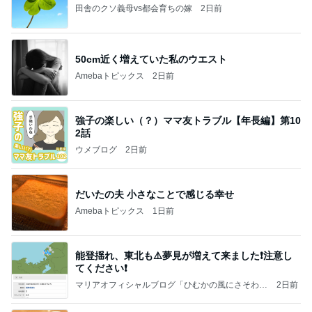
田舎のクソ義母vs都会育ちの嫁
2日前
50cm近く増えていた私のウエスト
Amebaトピックス
2日前
強子の楽しい（？）ママ友トラブル【年長編】第10
2話
ウメブログ
2日前
だいたの夫 小さなことで感じる幸せ
Amebaトピックス
1日前
能登揺れ、東北も⚠️夢見が増えて来ました❗️注意し
てください❗️
マリアオフィシャルブログ「ひむかの風にさそわれ
2日前
て」Powered by Ameba