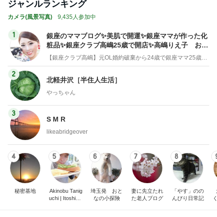
ジャンルランキング
カメラ(風景写真)
9,435人参加中
1
銀座のママブログ✨美肌で開運✨銀座ママが作った化
粧品✨銀座クラブ高嶋25歳で開店✨高嶋りえ子 お着
物でエルメス バーキン コーデ
【銀座クラブ高嶋】元OL婚約破棄から24歳で銀座ママ25歳でオーナーママ銀座 美肌で開運♡パワースポット巡り高嶋りえ子ブログ
2
北軽井沢［半住人生活］
やっちゃん
3
S M R
likeabridgeover
4
5
6
7
8
秘密基地
Akinobu Tanig
埼玉発 おと
妻に先立たれ
「やす」のの
uchi | Itoshima
なの小探険
た老人ブログ
んびり日常記
Landscape Ph
otographer