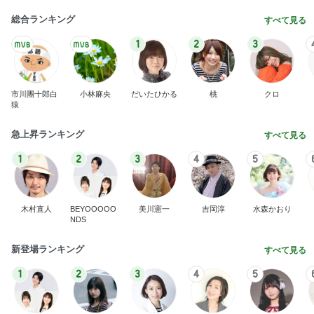
総合ランキング
すべて見る
1
2
3
市川團十郎白
小林麻央
だいたひかる
桃
クロ
猿
急上昇ランキング
すべて見る
1
2
3
4
5
木村直人
BEYOOOOO
美川憲一
吉岡淳
水森かおり
NDS
新登場ランキング
すべて見る
1
2
3
4
5