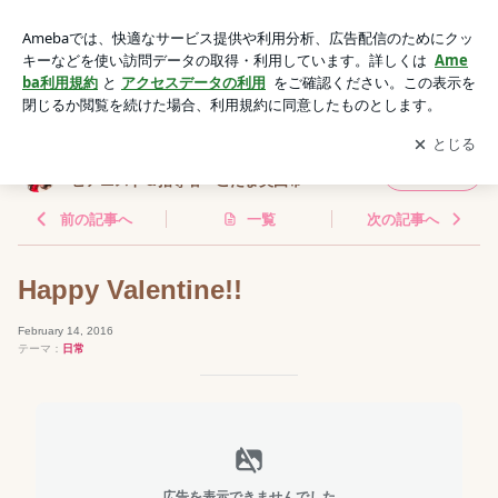
Happy Valentine!! | 広島市中区＆オンラインレッスン ピアノ教
室 ピアニスト＆指導者 こだま美由希
アプリをダウンロードして
ブログの更新通知
を受け取りまし
開く
ょう。
広島市中区＆オンラインレッスン ピアノ教室
フォロー
ピアニスト＆指導者 こだま美由希
前の記事へ
一覧
次の記事へ
Happy Valentine!!
February 14, 2016
テーマ：
日常
広告を表示できませんでした