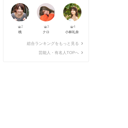
2
3
4
桃
クロ
小林礼奈
総合ランキングをもっと見る
芸能人・有名人TOPへ