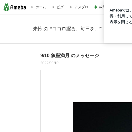
叔母の死を母に伝え
ホーム
ピグ
アメブロ
9/10 魚座満月 のメッセージの画像 2枚中1枚目
未怜 の ❝ココロ躍る、毎日を。❞
9/10 魚座満月 のメッセージ
2022/09/10