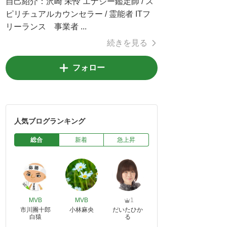
自己紹介：
沢崎 未怜 エナジー鑑定師 / ス
ピリチュアルカウンセラー / 霊能者 ITフ
リーランス 事業者 ...
続きを見る
フォロー
人気ブログランキング
総合
新着
急上昇
MVB
MVB
1
市川團十郎
小林麻央
だいたひか
白猿
る