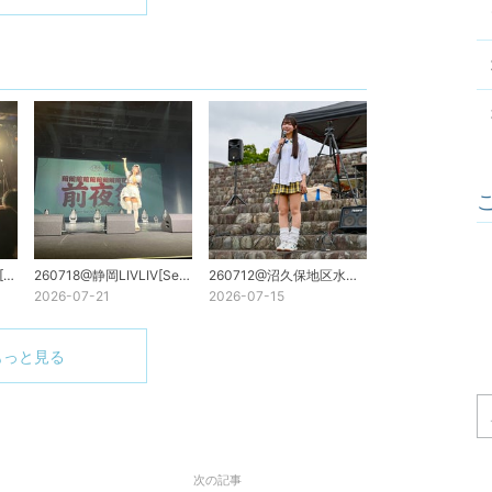
260719@新代田FEVER[Season#3Neo]
260718@静岡LIVLIV[Season#3Neo]
260712@沼久保地区水辺の楽校[井出ちよのソロ]
2026-07-21
2026-07-15
もっと見る
次の記事