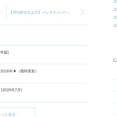
2
2
知らせ [2025年7月]
【月刊井出ちよの】バックナンバー一覧★2025年★
2
2
年版]
C
2026年★（随時更新）
025年7月]
もっと見る