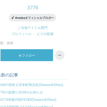
3776
Amebaオフィシャルブロガー
ご当地アイドル
部門
プロフィール
ピグの部屋
別：
女性
フォロー
最新の記事
60801@富士宮本町商店街[Season#3Neo]
776の盆踊り2026のお知らせ
60719@新代田FEVER[Season#3Neo]
60718@静岡LIVLIV[Season#3Neo]