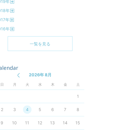
019
年
く
開
018
年
く
開
017
年
く
開
016
年
く
開
く
一覧を見る
alendar
2026年 8月
日
月
火
水
木
金
土
1
2
3
4
5
6
7
8
9
10
11
12
13
14
15