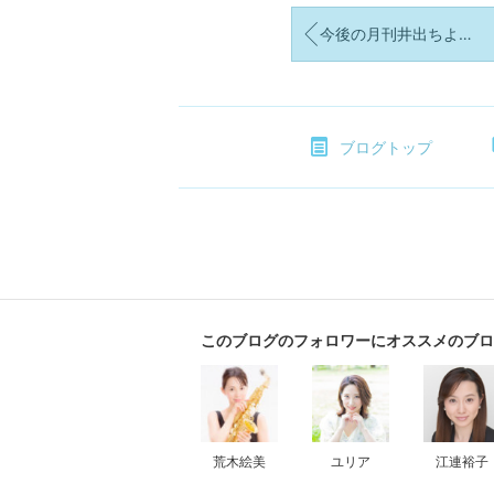
今後の月刊井出ちよのについてのお知らせ [2025年7月]
ブログトップ
このブログのフォロワーにオススメのブロ
荒木絵美
ユリア
江連裕子