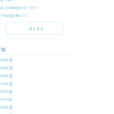
IVE COMMENTS ( 173 )
776全国行脚 ( 7 )
一覧を見る
月別
026
年
開
025
年
く
開
024
年
く
開
023
年
く
開
022
年
く
開
021
年
く
開
020
年
く
開