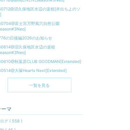
60712@沼久保地区水辺の楽校[井出ちよのソ
]
60704@富士宮万野風穴自然公園
Season#3Neo]
776の日後編2026のお知らせ
60614@沼久保地区水辺の楽校
Season#3Neo]
60610@秋葉原CLUB GOODMAN[Extended]
60514@大塚Hearts Next[Extended]
一覧を見る
テーマ
ログ ( 558 )
知 ( 46 )