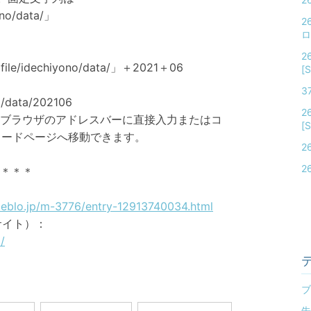
ono/data/」
2
ロ
2
le/idechiyono/data/」＋2021＋06
[
3
o/data/202106
2
Lをブラウザのアドレスバーに直接入力またはコ
[
ロードページへ移動できます。
2
2
＊＊＊
meblo.jp/m-3776/entry-12913740034.html
サイト）：
/
ブ
告