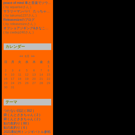
peace of mind 車と音楽でソウゾウするカナルグランデまでの道
( by aquariseさん )
サラリーマンパパ たっちゃんの奮闘ブログ
( by takuma1237さん )
Releasesizeのブログ
( by releasesizeさん )
オフショアジギング&きなこ（フレンチブルドッグ✕ブルドッグのMIX）の記録
( by cwdxp240さん )
カレンダー
<<
8月
>>
日
月
火
水
木
金
土
1
2
3
4
5
6
7
8
9
10
11
12
13
14
15
16
17
18
19
20
21
22
23
24
25
26
27
28
29
30
31
テーマ
つたない日記 ( 352 )
舜くんとさきちゃん ( 2 )
舜くんとさきちゃん ( 2 )
鮎の友釣り ( 80 )
鮎の友釣り ( 6 )
2021東紀州トンジギバトル参戦