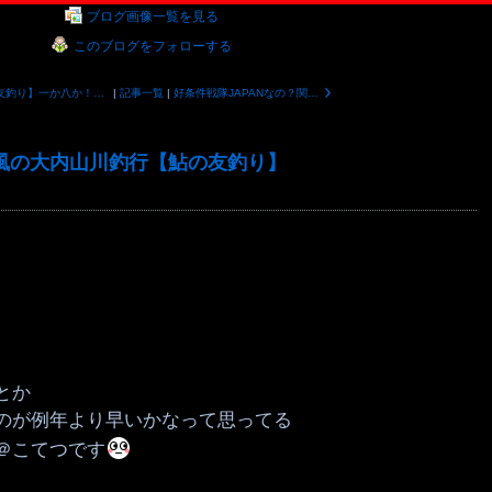
ブログ画像一覧を見る
このブログをフォローする
【鮎の友釣り】一か八か！当たって砕け散れ(笑)～三重県宮川上流
|
記事一覧
|
好条件戦隊JAPANなの？関西激流隊なの？2023夏の陣鮎の友釣り出陣の儀～三重県大内山川
風の大内山川釣行【鮎の友釣り】
とか
のが例年より早いかなって思ってる
＠こてつです