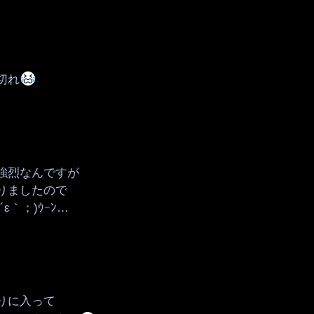
切れ
強烈なんですが
りましたので
ε｀；)ｳｰﾝ…
りに入って