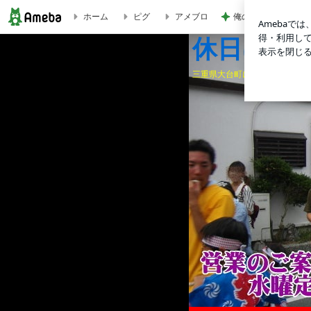
俺のせいで彼女が辛
ホーム
ピグ
アメブロ
どっどどどうど～爆風の大内山川釣行【鮎の友釣り】 | 休日は
休日は釣り
三重県大台町にある、中華そば