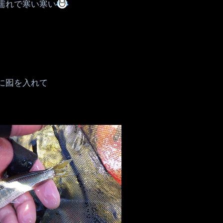
濡れで寒い寒い
に囮を入れて