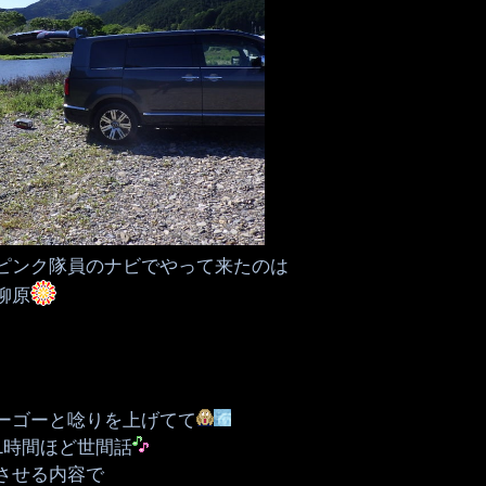
ピンク隊員のナビでやって来たのは
柳原
ーゴーと唸りを上げてて
1時間ほど世間話
させる内容で