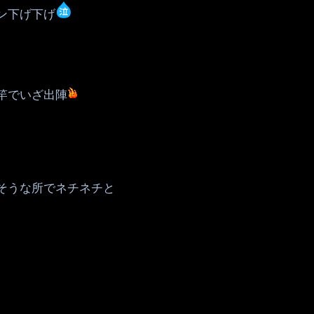
ン下げ下げ
竿でいざ出陣
そうな所でネチネチと