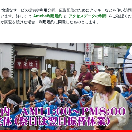
かったとの話
新規登録
ロ
芸能人ブログ
人気ブログ
釣り三昧！ラーメン屋のおっさんBlog
三昧！ラーメン屋のおっさん
「一冨士」二代目こてつの日々の日記や趣味の釣り（鮎・あまご・アオリイカ等々