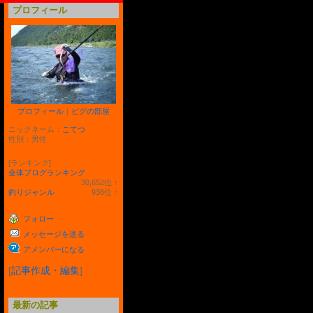
プロフィール
プロフィール
｜
ピグの部屋
ニックネーム：
こてつ
性別：
男性
[ランキング]
全体ブログランキング
30,652
位
↑
ラ
釣りジャンル
938
位
↑
ン
ラ
キ
ン
フォロー
ン
キ
グ
ン
メッセージを送る
上
グ
昇
上
アメンバーになる
昇
[
記事作成・編集
]
最新の記事