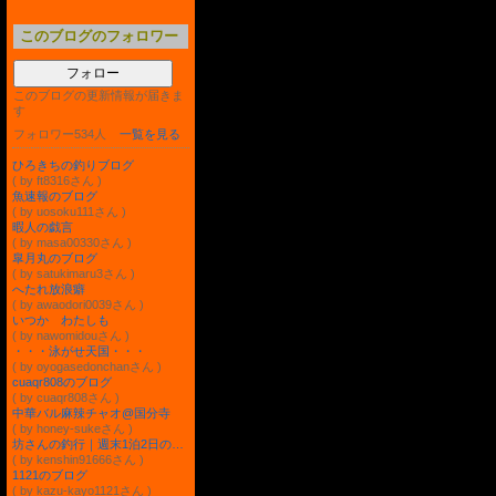
このブログのフォロワー
フォロー
このブログの更新情報が届きま
す
フォロワー534人
一覧を見る
ひろきちの釣りブログ
( by ft8316さん )
魚速報のブログ
( by uosoku111さん )
暇人の戯言
( by masa00330さん )
皐月丸のブログ
( by satukimaru3さん )
へたれ放浪癖
( by awaodori0039さん )
いつか わたしも
( by nawomidouさん )
・・・泳がせ天国・・・
( by oyogasedonchanさん )
cuaqr808のブログ
( by cuaqr808さん )
中華バル麻辣チャオ@国分寺
( by honey-sukeさん )
坊さんの釣行｜週末1泊2日の海釣り旅
( by kenshin91666さん )
1121のブログ
( by kazu-kayo1121さん )