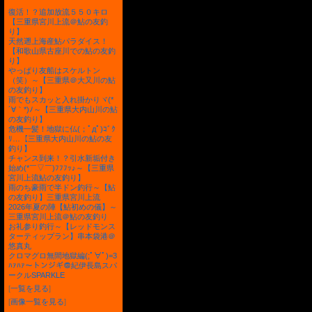
復活！？追加放流５５０キロ
【三重県宮川上流＠鮎の友釣
り】
天然遡上海産鮎パラダイス！
【和歌山県古座川での鮎の友釣
り】
やっぱり友船はスケルトン
（笑）～【三重県＠大又川の鮎
の友釣り】
雨でもスカッと入れ掛かりヾ(*
´∀｀*)ﾉ～【三重県大内山川の鮎
の友釣り】
危機一髪！地獄に仏(；ﾟдﾟ)ｺﾞｸ
ﾘ…【三重県大内山川の鮎の友
釣り】
チャンス到来！？引水新垢付き
始め(*￣▽￣)ﾌﾌﾌｯ♪～【三重県
宮川上流鮎の友釣り】
雨のち豪雨で半ドン釣行～【鮎
の友釣り】三重県宮川上流
2026年夏の陣【鮎初めの儀】～
三重県宮川上流＠鮎の友釣り
お礼参り釣行～【レッドモンス
ターティップラン】串本袋港＠
悠真丸
クロマグロ無間地獄編(;ﾟ∀ﾟ)=3
ﾊｧﾊｧ～トンジギ＠紀伊長島スパ
ークルSPARKLE
[
一覧を見る
]
[
画像一覧を見る
]