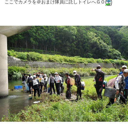
ここでカメラを＠おまけ隊員に託しトイレへＧＯ