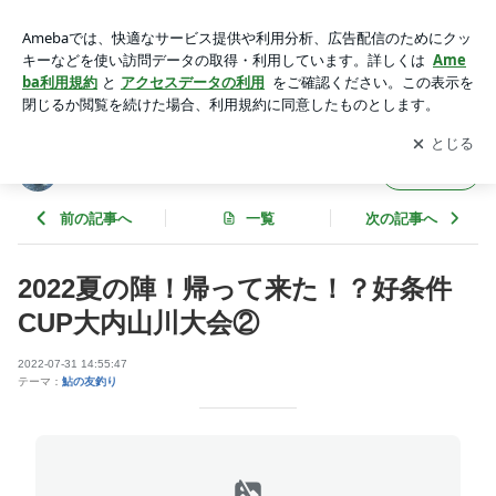
2022夏の陣！帰って来た！？好条件CUP大内山川大会② | 休
日は釣り三昧！ラーメン屋のおっさんBlog
アプリをダウンロードして
ブログの更新通知
を受け取りまし
開く
ょう。
休日は釣り三昧！ラーメン屋のおっさんBlog
フォロー
前の記事へ
一覧
次の記事へ
2022夏の陣！帰って来た！？好条件
CUP大内山川大会②
2022-07-31 14:55:47
テーマ：
鮎の友釣り