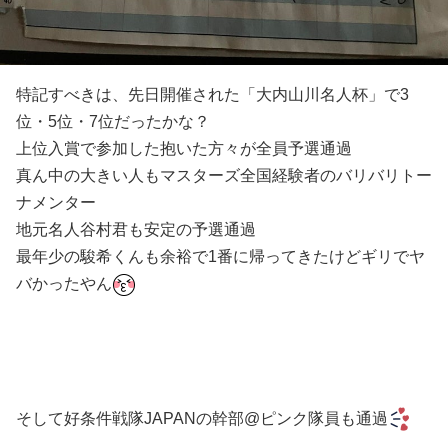
特記すべきは、先日開催された「大内山川名人杯」で3
位・5位・7位だったかな？
上位入賞で参加した抱いた方々が全員予選通過
真ん中の大きい人もマスターズ全国経験者のバリバリトー
ナメンター
地元名人谷村君も安定の予選通過
最年少の駿希くんも余裕で1番に帰ってきたけどギリでヤ
バかったやん
そして好条件戦隊JAPANの幹部@ピンク隊員も通過