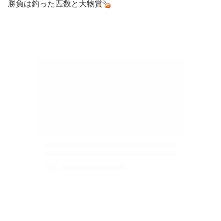
勝負は釣った匹数と大物賞