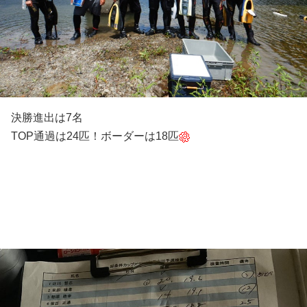
決勝進出は7名
TOP通過は24匹！ボーダーは18匹