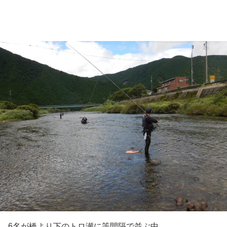
6名が橋より下のトロ瀬に等間隔で並ぶ中