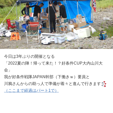
今日は3年ぶりの開催となる
「2022夏の陣！帰って来た！？好条件CUP大内山川大
会」
我が好条件戦隊JAPAN幹部（下働きｗ）要員と
川鴉さんからの助っ人で準備が着々と進んで行きます
（ここまで経過はパート1で）