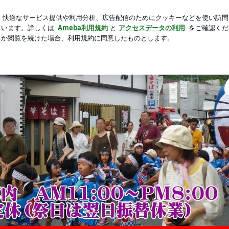
換という目論み
新規登録
芸能人ブログ
人気ブログ
ﾜｯ!! | 休日は釣り三昧！ラーメン屋のおっさんBlog
三昧！ラーメン屋のおっさん
「一冨士」二代目こてつの日々の日記や趣味の釣り（鮎・あまご・アオリイカ等々