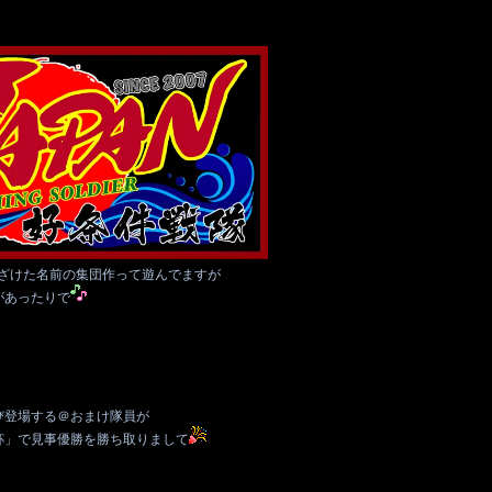
てふざけた名前の集団作って遊んでますが
があったりで
び登場する＠おまけ隊員が
杯」で見事優勝を勝ち取りまして