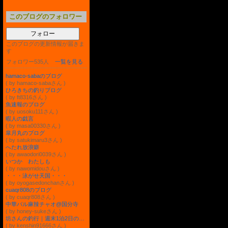
このブログのフォロワー
フォロー
このブログの更新情報が届きま
す
フォロワー535人
一覧を見る
hamaco-sabaのブログ
( by hamaco-sabaさん )
ひろきちの釣りブログ
( by ft8316さん )
魚速報のブログ
( by uosoku111さん )
暇人の戯言
( by masa00330さん )
皐月丸のブログ
( by satukimaru3さん )
へたれ放浪癖
( by awaodori0039さん )
いつか わたしも
( by nawomidouさん )
・・・泳がせ天国・・・
( by oyogasedonchanさん )
cuaqr808のブログ
( by cuaqr808さん )
中華バル麻辣チャオ@国分寺
( by honey-sukeさん )
坊さんの釣行｜週末1泊2日の海釣り旅
( by kenshin91666さん )