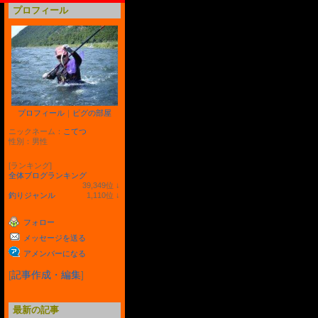
プロフィール
プロフィール
｜
ピグの部屋
ニックネーム：
こてつ
性別：
男性
[ランキング]
全体ブログランキング
39,349
位
↓
ラ
釣りジャンル
1,110
位
↓
ン
ラ
キ
ン
フォロー
ン
キ
グ
ン
メッセージを送る
下
グ
降
下
アメンバーになる
降
[
記事作成・編集
]
最新の記事