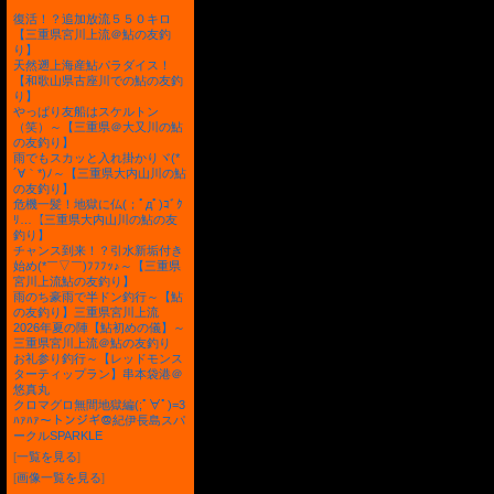
復活！？追加放流５５０キロ
【三重県宮川上流＠鮎の友釣
り】
天然遡上海産鮎パラダイス！
【和歌山県古座川での鮎の友釣
り】
やっぱり友船はスケルトン
（笑）～【三重県＠大又川の鮎
の友釣り】
雨でもスカッと入れ掛かりヾ(*
´∀｀*)ﾉ～【三重県大内山川の鮎
の友釣り】
危機一髪！地獄に仏(；ﾟдﾟ)ｺﾞｸ
ﾘ…【三重県大内山川の鮎の友
釣り】
チャンス到来！？引水新垢付き
始め(*￣▽￣)ﾌﾌﾌｯ♪～【三重県
宮川上流鮎の友釣り】
雨のち豪雨で半ドン釣行～【鮎
の友釣り】三重県宮川上流
2026年夏の陣【鮎初めの儀】～
三重県宮川上流＠鮎の友釣り
お礼参り釣行～【レッドモンス
ターティップラン】串本袋港＠
悠真丸
クロマグロ無間地獄編(;ﾟ∀ﾟ)=3
ﾊｧﾊｧ～トンジギ＠紀伊長島スパ
ークルSPARKLE
[
一覧を見る
]
[
画像一覧を見る
]