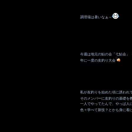
調理場は暑いなぁ～
今週は地元の鮎の会「七鮎会」
年に一度の友釣り大会
私が友釣りを始めた頃に誘われ
そのメンバーに友釣りの基礎を
一人でやってたんで、やっぱ人
色々学べて新技？とかも身に着