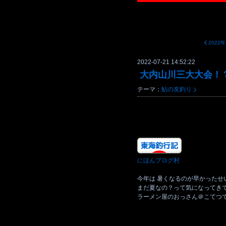
2022-07-21 14:52:22
大内山川三大大会！？「
テーマ：
鮎の友釣り
にほんブログ村
今年は 暑くなるのが早かったせ
まだ夏なの？って気になってき
ラーメン屋のおっさん＠こてつです(*