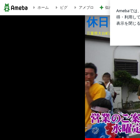
似たピアスで上位互
ホーム
ピグ
アメブロ
大内山川三大大会！？「七鮎会友釣り大会」ガチンコ勝負( ﾟдﾟ )ｸ
休日は釣り
三重県大台町にある、中華そば