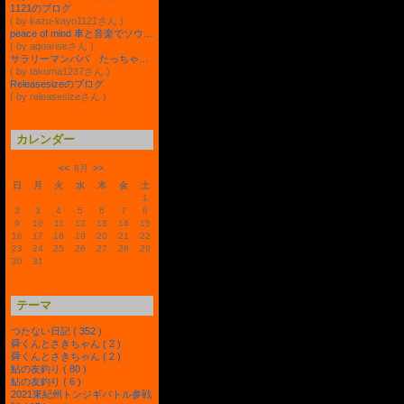
1121のブログ
( by kazu-kayo1121さん )
peace of mind 車と音楽でソウゾウするカナルグランデまでの道
( by aquariseさん )
サラリーマンパパ たっちゃんの奮闘ブログ
( by takuma1237さん )
Releasesizeのブログ
( by releasesizeさん )
カレンダー
<<
8月
>>
日
月
火
水
木
金
土
1
2
3
4
5
6
7
8
9
10
11
12
13
14
15
16
17
18
19
20
21
22
23
24
25
26
27
28
29
30
31
テーマ
つたない日記 ( 352 )
舜くんとさきちゃん ( 2 )
舜くんとさきちゃん ( 2 )
鮎の友釣り ( 80 )
鮎の友釣り ( 6 )
2021東紀州トンジギバトル参戦