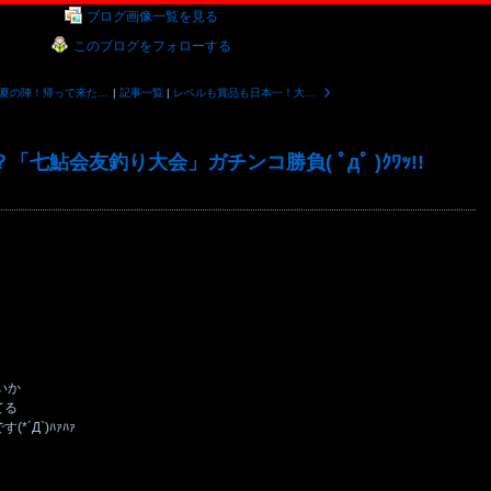
ブログ画像一覧を見る
このブログをフォローする
2022年夏の陣！帰って来た！？好条件CUP大内山川大会①
|
記事一覧
|
レベルも賞品も日本一！大内山川名人杯！！の下見のお付き合い釣行(´艸｀*)
七鮎会友釣り大会」ガチンコ勝負( ﾟдﾟ )ｸﾜｯ!!
いか
てる
´Д`)ﾊｧﾊｧ