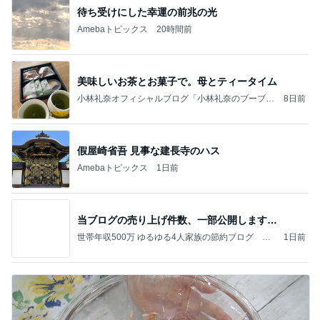
待ち受けにした幸運の前兆の光
Amebaトピックス
20時間前
美味しいお茶とお菓子で。母とティータイム
小林礼奈オフィシャルブログ「小林礼奈のブーブー
8日前
ブログ」Powered by Ameba
假屋崎省吾 見事な建長寺のハス
Amebaトピックス
1日前
当ブログの売り上げ件数、一部公開します…
世帯年収500万 ゆるゆる4人家族の節約ブログ 〜
1日前
ケチ旦那と金銭感覚マヒ嫁の日々〜