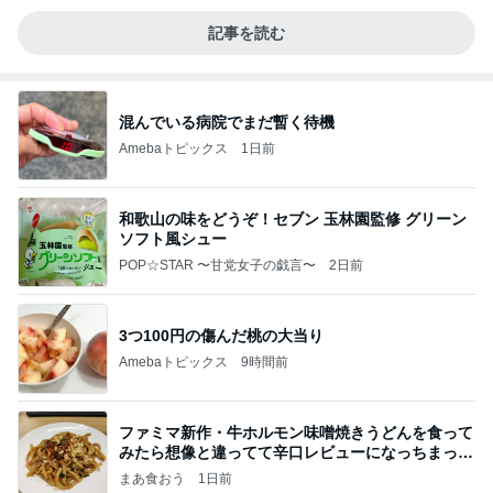
記事を読む
混んでいる病院でまだ暫く待機
Amebaトピックス
1日前
和歌山の味をどうぞ！セブン 玉林園監修 グリーン
ソフト風シュー
POP☆STAR 〜甘党女子の戯言〜
2日前
3つ100円の傷んだ桃の大当り
Amebaトピックス
9時間前
ファミマ新作・牛ホルモン味噌焼きうどんを食って
みたら想像と違ってて辛口レビューになっちまった
話
まあ食おう
1日前