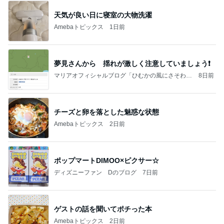
天気が良い日に寝室の大物洗濯
Amebaトピックス
1日前
夢見さんから 揺れが激しく注意していましょう❗️
マリアオフィシャルブログ「ひむかの風にさそわれ
8日前
て」Powered by Ameba
チーズと卵を落とした魅惑な状態
Amebaトピックス
2日前
ポップマートDIMOO×ピクサー☆
ディズニーファン Dのブログ
7日前
ゲストの話を聞いてポチった本
Amebaトピックス
2日前