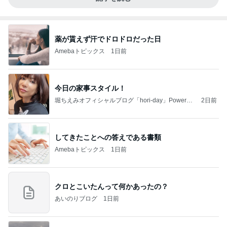
薬が貰えず汗でドロドロだった日
Amebaトピックス
1日前
今日の家事スタイル！
堀ちえみオフィシャルブログ「hori-day」Powered
2日前
by Ameba
してきたことへの答えである書類
Amebaトピックス
1日前
クロとこいたんって何かあったの？
あいのりブログ
1日前