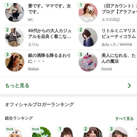
1
1
妻です。ママです。女
（旧アカウント）
です。
ブログ【アラフォ
社売却セカンドラ
eri.
エマの日記
フ】
2
2
40代からの大人カジュ
リトルミニマリス
アルを品良く着こなす
ビューティコラム 
ファッションブログ
little minimalist'
えりん
あねっさ／anessa
uty colum
3
3
銀の滴降る降るまわり
美人になれる、た
に・・・
んの魔法
illallan
hiromi
もっと見る
オフィシャルブロガーランキング
総合ランキング
すべて見る
1
2
3