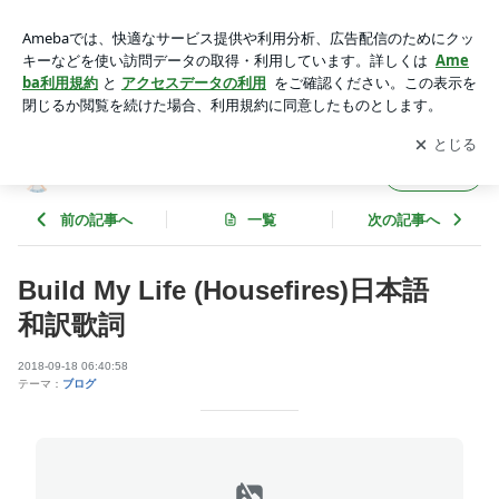
Build My Life (Housefires)日本語 和訳歌詞 | そのまま歌え
る賛美の日本語歌詞
アプリをダウンロードして
ブログの更新通知
を受け取りまし
開く
ょう。
そのまま歌える賛美の日本語歌詞
フォロー
前の記事へ
一覧
次の記事へ
Build My Life (Housefires)日本語
和訳歌詞
2018-09-18 06:40:58
テーマ：
ブログ