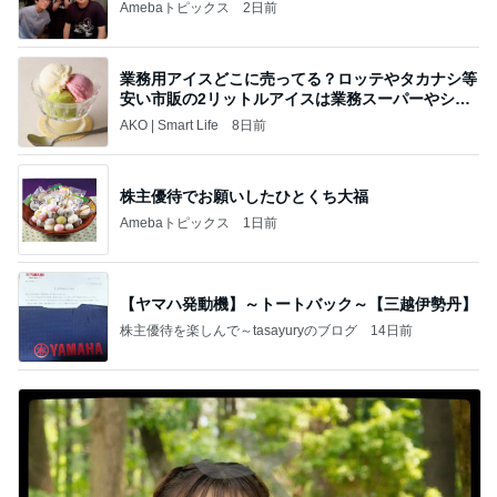
Amebaトピックス
2日前
業務用アイスどこに売ってる？ロッテやタカナシ等
安い市販の2リットルアイスは業務スーパーやシャ
トレ
AKO | Smart Life
8日前
株主優待でお願いしたひとくち大福
Amebaトピックス
1日前
【ヤマハ発動機】～トートバック～【三越伊勢丹】
株主優待を楽しんで～tasayuryのブログ
14日前