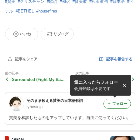
#
賛美
#
クリスチャン
#
歌詞
#
和訳
#
賛美歌
#
和訳歌詞
#
日本語
#
ベ
テル
#
BETHEL
#
housefires
いいね
リブログ
記事を報告する
記事をシェア
前の記事
次の記事
Surrounded (Fight My Battl
Rend Collective - Never Wa
気に入ったらフォロー
es) Upper Room 日本語歌
lk Alone 日本語 歌詞
詞
会員登録は不要です
そのまま歌える賛美の日本語歌詞
フォロー
lyricsinjp
賛美を和訳したものをアップしています。自由に使ってください。
ABEMA