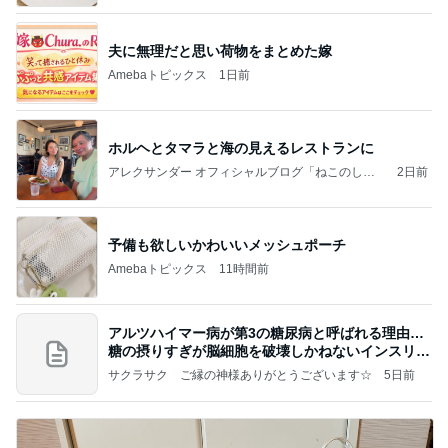
夫に無理だと思い荷物をまとめた嫁
Amebaトピックス
1日前
ホルヘとタマラと海の見えるレストランに
アレクサンダー オフィシャルブログ「ねこのしっ
2日前
ぽ欲しいな」Powered by Ameba
予備も欲しいかわいいメッシュポーチ
Amebaトピックス
11時間前
アルツハイマー病が第3の糖尿病と呼ばれる理由…
糖の摂りすぎが脳細胞を破壊しかねないインスリン
の恐
サクラサク ご縁の神様ありがとうございます☆
5日前