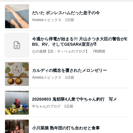
だいた ボンレスハムだった息子の今
Amebaトピックス
1日前
今週から停電が始まる?! 片山さつき大臣の警告がE
BS、RV、そしてGESARA宣言が⁈
心の道標【旧：ヤ～ベェのブログ】
7時間前
カルディの概念を覆されたメロンゼリー
Amebaトピックス
1日前
20260803 鬼郁隊4人衆で中ちゃん釣行 写メ
中ちゃんのブログ
1日前
小川菜摘 熟年団の打ち合わせと食事