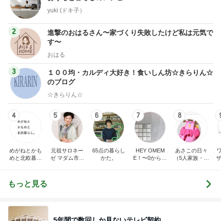
yuki (ドキ子）
2
進撃のおはるさん〜家づくり失敗したけど私は元気で
す〜
おはる
3
１００均・カルディ大好き！食いしん坊☆きらりん☆
のブログ
☆きらりん☆
4
5
6
7
8
めがねとかも
元祖サロネー
65点の暮らし
HEY OMEM
あさこの日々
めと北欧暮ら
ゼ マダム市川
かた。
E！〜0からの
（5人家族・投
ザ
し
のほのぼのブ
家づくり〜
資・家計簿・
納
ログ
雑貨）
もっと見る
5年間で数回しか見ないテレビ契約