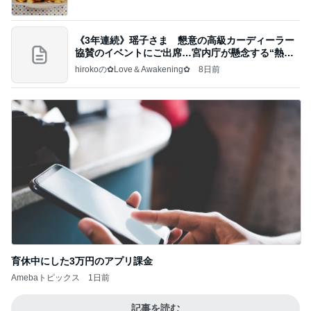
《3年連続》瑶子さま 懇意の高級カーディーラー
協賛のイベントにご出席…宮内庁が懸念する“熱心
すぎ
hirokoの✿Love＆Awakening✿
8日前
育休中にした3万円のアプリ課金
Amebaトピックス
1日前
記事を読む