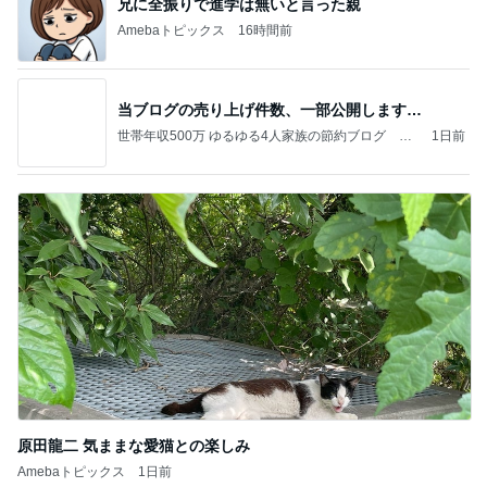
兄に全振りで進学は無いと言った親
Amebaトピックス
16時間前
当ブログの売り上げ件数、一部公開します…
世帯年収500万 ゆるゆる4人家族の節約ブログ 〜
1日前
ケチ旦那と金銭感覚マヒ嫁の日々〜
原田龍二 気ままな愛猫との楽しみ
Amebaトピックス
1日前