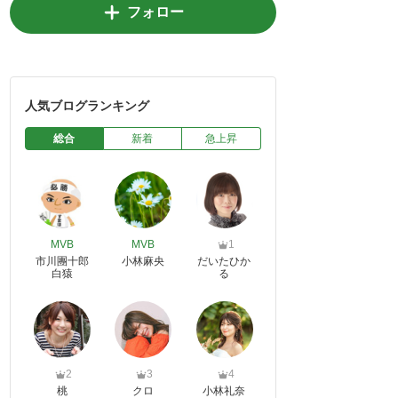
フォロー
人気ブログランキング
総合
新着
急上昇
MVB
MVB
1
市川團十郎
小林麻央
だいたひか
白猿
る
2
3
4
桃
クロ
小林礼奈