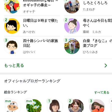
kosodatefulな毎日 ～
しろとくろしろ
オギャ子の暴走～
たまねぎ
オギャ子
2
2
日曜日は９時まで寝た
母さんは今日も世
い。
やく
あべかわ
藤緒 ミルカ
3
3
四十路シンパパの家族
白柴 『きなこ』 
日記
楽ブログ
はやパパ
ひろ☆みき
もっと見る
オフィシャルブロガーランキング
総合ランキング
すべて見る
1
2
3