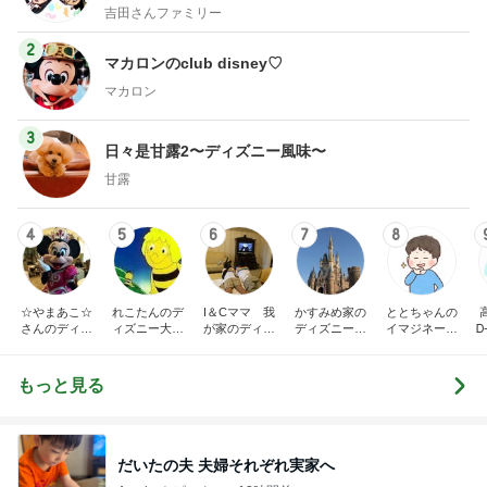
吉田さんファミリー
2
マカロンのclub disney♡
マカロン
3
日々是甘露2〜ディズニー風味〜
甘露
4
5
6
7
8
☆やまあこ☆
れこたんのデ
I＆Cママ 我
かすみめ家の
ととちゃんの
さんのディズ
ィズニー大好
が家のディズ
ディズニー大
イマジネーシ
Ꭰ
ニー日記
き♡孫4人
ニー♡ブログ
好き遠方組的
ョンタイム
ディズニー生
活
もっと見る
だいたの夫 夫婦それぞれ実家へ