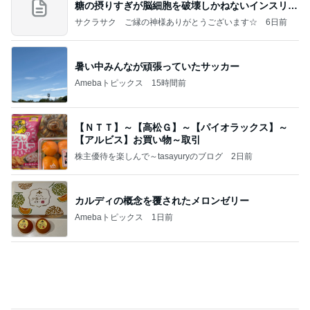
糖の摂りすぎが脳細胞を破壊しかねないインスリン
の恐
サクラサク ご縁の神様ありがとうございます☆
6日前
暑い中みんなが頑張っていたサッカー
Amebaトピックス
15時間前
【ＮＴＴ】～【高松Ｇ】～【パイオラックス】～
【アルビス】お買い物～取引
株主優待を楽しんで～tasayuryのブログ
2日前
カルディの概念を覆されたメロンゼリー
Amebaトピックス
1日前