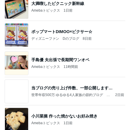
大満喫したピクニック新幹線
Amebaトピックス
1日前
ポップマートDIMOO×ピクサー☆
ディズニーファン Dのブログ
8日前
手島優 夫出張で長期間ワンオペ
Amebaトピックス
11時間前
当ブログの売り上げ件数、一部公開します…
世帯年収500万 ゆるゆる4人家族の節約ブログ 〜
2日前
ケチ旦那と金銭感覚マヒ嫁の日々〜
小川菜摘 作った焼かないお好み焼き
Amebaトピックス
1日前