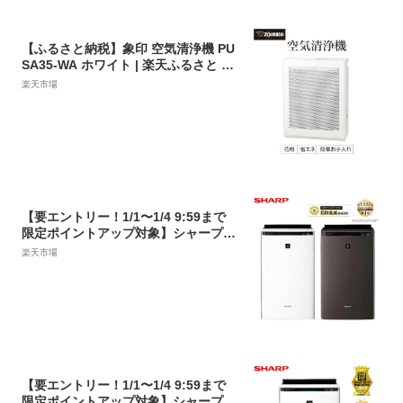
【ふるさと納税】象印 空気清浄機 PU
SA35-WA ホワイト | 楽天ふるさと 納
税 お礼の品 返礼品 大阪府 大阪 大東
楽天市場
市 空気清浄機 空気清浄 コンパクト 象
印 脱臭 ウイルス対策 電化製品 家電
ウィルス対策 花粉 空気 省エネ設計 2
022年 モデル
【要エントリー！1/1〜1/4 9:59まで
限定ポイントアップ対象】シャープ
加湿清浄機 KI-PX75-Wホワイト系/KI-
楽天市場
PX75-Tブラウン系 プラズマクラスタ
ーNEXT ハイグレードモデル 最大加
湿900ml/h 花粉 消臭 ウイルス
【要エントリー！1/1〜1/4 9:59まで
限定ポイントアップ対象】シャープ