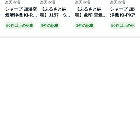
楽天市場
楽天市場
楽天市場
楽天市場
シャープ 加湿空
【ふるさと納
【ふるさと納
シャープ 加湿
気清浄機 KI-RS
税】J157 SHA
税】象印 空気清
浄機 KI-PX75 
40-W プラズマ
RP 加湿空気清
浄機 PUSA35-W
ワイト系/ブラ
50件以上の記事
9件の記事
3件の記事
50件以上の記事
クラスター2500
浄機 KI-UX70
A ホワイト | 空
ン系 プラズマ
0 スリム コンパ
【シャープ 電化
気清浄機 空気清
ラスターNEXT
クト 空気清浄~1
製品 家電 生活
浄 コンパクト
ハイグレード
8畳 / 加湿~12畳
家電 空気清浄
象印 脱臭 ウイ
デル 最大加湿9
花粉 消臭 PM2.
加湿 プラズマク
ルス対策 電化製
0ml/h 花粉 消
5 ウイルス スピ
ラスター イオン
品 家電 ウィル
臭 ウイルス
ード循環気流
花粉 カビ 集じ
ス対策 花粉 空
ん 消臭 脱臭 ウ
気 省エネ
イルス対策 正規
品 大阪府 八尾
市 返礼品】