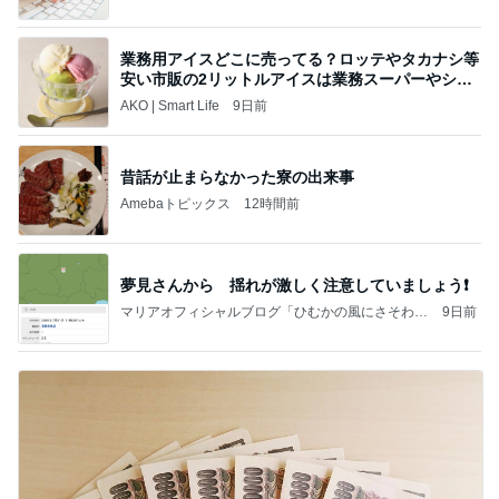
業務用アイスどこに売ってる？ロッテやタカナシ等
安い市販の2リットルアイスは業務スーパーやシャ
トレ
AKO | Smart Life
9日前
昔話が止まらなかった寮の出来事
Amebaトピックス
12時間前
夢見さんから 揺れが激しく注意していましょう❗️
マリアオフィシャルブログ「ひむかの風にさそわれ
9日前
て」Powered by Ameba