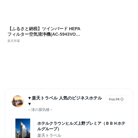
【ふるさと納税】ツインバード HEPA
フィルター空気清浄機(AC-5943VO)
【 12畳 脱臭 清浄機 空気清浄機 家電
楽天市場
ペット フィルター式 新潟県 燕市 燕三
条 】
▼楽天トラベル 人気のビジネスホテル
▼
～渚の蜃気楼～
ホテルクラウンヒルズ上野プレミア（ＢＢＨホテ
ルグループ）
楽天トラベル