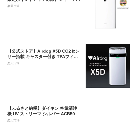
加湿空気清浄機 KI-PX100-W プラズ
楽天市場
マクラスターNEXT搭載プレミアムモ
デル
【公式ストア】Airdog X5D CO2セン
サー搭載 キャスター付き TPAフィル
ター 浮遊ウイルス対応 静音設計 ペッ
楽天市場
ト リビング 店舗 オフィス エアドッグ
カビ ニオイ 対策
【ふるさと納税】ダイキン 空気清浄
機 UV ストリーマ シルバー ACB50X-
S 22畳 PM2.5対応 | 家電 電化製品 空
楽天市場
気清浄器 フィルター 抗菌 除菌 コロナ
ウイルス 対策 新生活 人気 おすすめ D
AIKIN 滋賀県 草津市