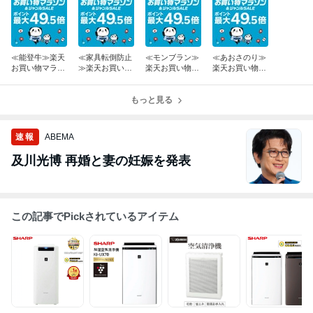
≪能登牛≫楽天
≪家具転倒防止
≪モンブラン≫
≪あおさのり≫
お買い物マラソ
≫楽天お買い物
楽天お買い物マ
楽天お買い物マ
ン 開催中！ポイ
マラソン 開催
ラソン 開催中！
ラソン 開催中！
ント最大49.5倍
中！ポイント最
ポイント最大4
ポイント最大4
GET！
大49.5倍GET！
もっと見る
9.5倍GET！
9.5倍GET！
速報
ABEMA
及川光博 再婚と妻の妊娠を発表
この記事でPickされているアイテム