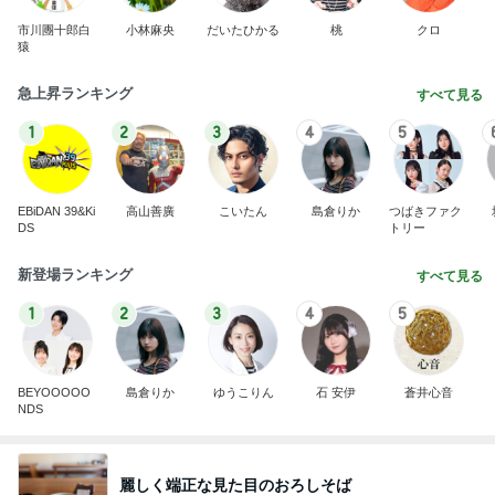
市川團十郎白
小林麻央
だいたひかる
桃
クロ
猿
急上昇ランキング
すべて見る
1
2
3
4
5
EBiDAN 39&Ki
高山善廣
こいたん
島倉りか
つばきファク
DS
トリー
新登場ランキング
すべて見る
1
2
3
4
5
BEYOOOOO
島倉りか
ゆうこりん
石 安伊
蒼井心音
NDS
麗しく端正な見た目のおろしそば