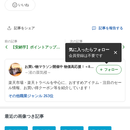
いいね
記事を報告する
記事をシェア
前の記事
次の記事
【安納芋】ポイントアップ祭
【ダンベル】ポイントアップ
気に入ったらフォロー
＆新春 福袋 目玉市 開催中！
祭＆新春 福袋 目玉市 開催
中！
会員登録は不要です
お買い物マラソン開催中 物価高応援！＜8/11(火)01:59まで＞
フォロー
～渚の蜃気楼～
楽天市場・楽天トラベルを中心に、おすすめアイテム・注目のセー
ル情報、お買い得クーポン等を紹介しています！
その他職業ジャンル 263位
最近の画像つき記事