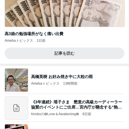
高3娘の勉強場所がなく痛い出費
Amebaトピックス
1日前
記事を読む
高橋英樹 お好み焼き中に大粒の雨
Amebaトピックス
13時間前
《3年連続》瑶子さま 懇意の高級カーディーラー
協賛のイベントにご出席…宮内庁が懸念する“熱心
すぎ
hirokoの✿Love＆Awakening✿
9日前