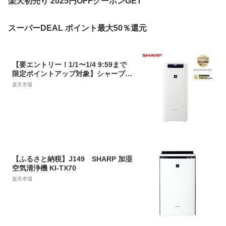
楽天初売り 2025円OFFクーポンGET
スーパーDEAL ポイント最大50％還元
【要エントリー！1/1〜1/4 9:59まで
限定ポイントアップ対象】シャープ
加湿清浄機 KI-RS40-W プラズマクラ
楽天市場
スター25000 スリム コンパクト おす
すめ畳数〜10畳 花粉 消臭 ウイルス
【ふるさと納税】J149 SHARP 加湿
空気清浄機 KI-TX70
楽天市場