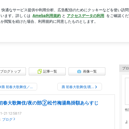
30円のマカロン
芸能人ブログ
人気ブログ
新規登録
ブログ
プロ
ブログトップ
記事一覧
画像一覧
#壽 初春大歌舞伎／…
壽 初春大歌舞伎/夜…
 初春大歌舞伎/夜の部②松竹梅湯島掛額あらすじ
性
1-21 12:58:17
：
ブログ
よ