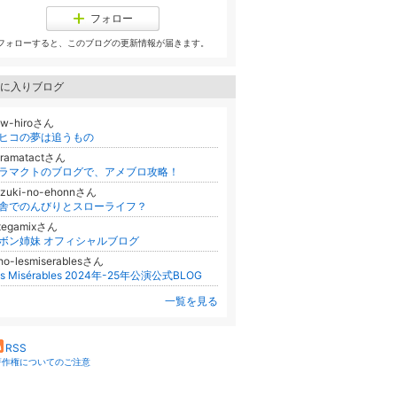
フォロー
フォローすると、このブログの更新情報が届きます。
に入りブログ
zw-hiroさん
ヒコの夢は追うもの
oramatactさん
ラマクトのブログで、アメブロ攻略！
azuki-no-ehonnさん
舎でのんびりとスローライフ？
ategamixさん
ボン姉妹 オフィシャルブログ
ho-lesmiserablesさん
es Misérables 2024年-25年公演公式BLOG
一覧を見る
RSS
著作権についてのご注意