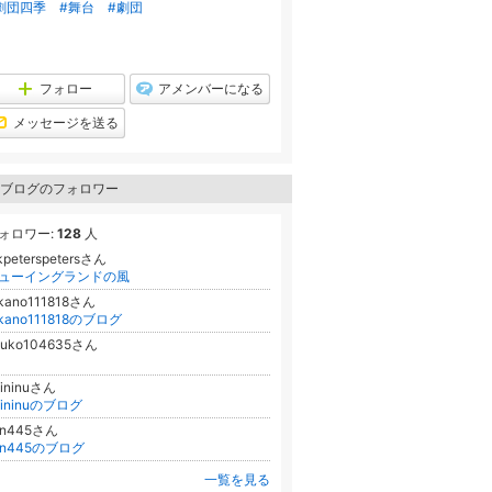
劇団四季
#舞台
#劇団
フォロー
アメンバーになる
メッセージを送る
ブログのフォロワー
ォロワー:
128
人
peterspetersさん
ューイングランドの風
akano111818さん
akano111818のブログ
uuko104635さん
aininuさん
aininuのブログ
bjn445さん
bjn445のブログ
一覧を見る