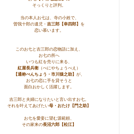
そっくりと評判。
当の本人お七は、
寺の小姓で、
曽我十郎の遺児・
吉三郎【幸四郎】
を
恋い慕います。
このお七と吉三郎の恋物語に加え、
お七の所へ
いつも紅を売りに来る、
紅屋長兵衛
（べにやちょうべえ）
【通称べんちょう・市川猿之助】
が、
お七の恋に手を貸そうと
面白おかしく活躍します。
吉三郎と夫婦になりたいと言い出すお七。
それを叶えてあげたい
母・おたけ【門之助】
お七を愛妾に望む源範頼、
その家来の
長沼六郎【松江】