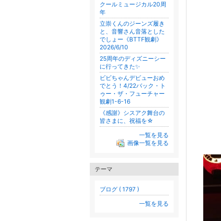
クールミュージカル20周
年
立崇くんのジーンズ履き
と、音響さん音落とした
でしょー《BTTF観劇》
2026/6/10
25周年のディズニーシー
に行ってきた✨
ビビちゃんデビューおめ
でとう！4/22バック・ト
ゥー・ザ・フューチャー
観劇1-6-16
《感謝》シスアク舞台の
皆さまに、祝福を☆
一覧を見る
画像一覧を見る
テーマ
ブログ ( 1797 )
一覧を見る