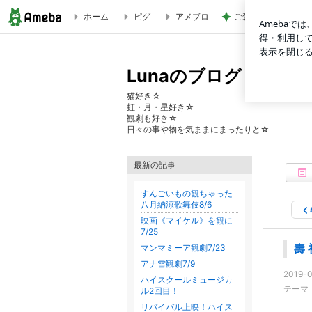
ホーム
ピグ
アメブロ
ご褒美に食べた1個6
壽 初春大歌舞伎/夜の部②松竹梅湯島掛額あらすじ | Lunaの
Lunaのブログ
猫好き☆
虹・月・星好き☆
観劇も好き☆
日々の事や物を気ままにまったりと☆
最新の記事
すんごいもの観ちゃった
八月納涼歌舞伎8/6
映画《マイケル》を観に
7/25
マンマミーア観劇7/23
壽
アナ雪観劇7/9
2019-0
ハイスクールミュージカ
テーマ
ル2回目！
リバイバル上映！ハイス