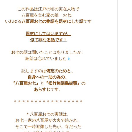
この作品は江戸の頃の実在人物で
八百屋を営む家の娘・お七、
いわゆる
八百屋お七の物語を題材にした話
です
題材にしてはいますが、
似て非なる話です
！
お七の話は聞いたことはありましたが、
細部は忘れていました
記しますのは
備忘のためと、
自身への一助の為の、
『八百屋お七』
と
『松竹梅湯島掛額』
の
あらすじ
です。
＊＊＊＊＊＊＊＊＊＊＊＊＊＊＊＊＊
＊八百屋お七の実話は、
お七一家の八百屋が大火で焼かれ、
そこで一時避難した先が、寺だった