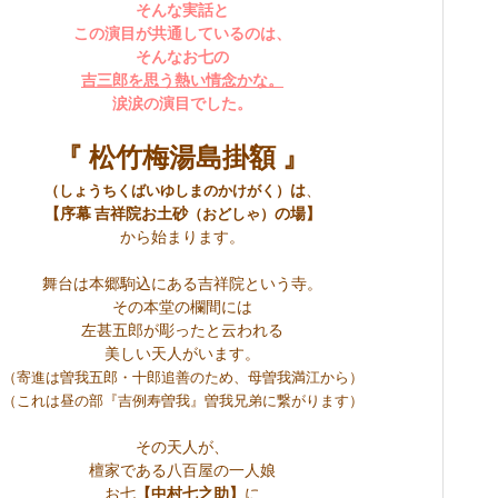
そんな実話と
この演目が共通しているのは、
そんなお七の
吉三郎を思う熱い情念かな。
涙涙の演目でした。
『 松竹梅湯島掛額 』
は
、
（しょうちくばいゆしまのかけがく）
【序幕 吉祥院お土砂
の場】
（おどしゃ）
から始まります。
舞台は本郷駒込にある吉祥院という寺。
その本堂の欄間には
左甚五郎が彫ったと云われる
美しい天人がいます。
（寄進は曽我五郎・十郎追善のため、母曽我満江から）
（これは昼の部『吉例寿曽我』曽我兄弟に繋がります）
その天人が、
檀家である
八百屋の一人娘
お七
【中村七之助】
に