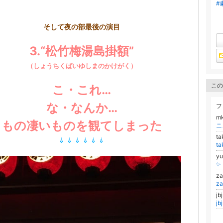
#
そして夜の部最後の演目
3.“松竹梅湯島掛額”
（しょうちくばいゆしまのかけがく）
この
こ・これ…
な・なんか…
フ
mk
もの凄いものを観てしまった
ニ
t
t
y
✨
z
z
j
j