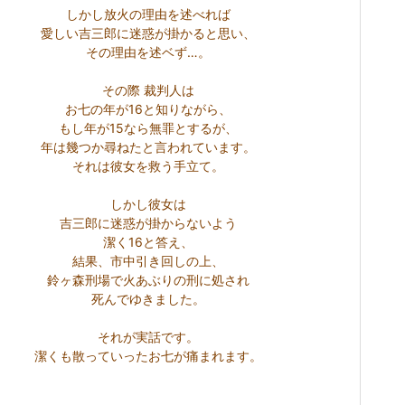
しかし放火の理由を述べれば
愛しい吉三郎に迷惑が掛かると思い、
その理由を述ベず…。
その際 裁判人は
お七の年が16と知りながら、
もし年が15なら無罪とするが、
年は幾つか尋ねた
と言われています。
それは彼女を救う手立て。
しかし彼女は
吉三郎に迷惑が掛からないよう
潔く16と答え、
結果、市中引き回しの上、
鈴ヶ森刑場で
火あぶりの刑に処され
死んでゆきました。
それが実話です。
潔くも散っていったお七が痛まれます。