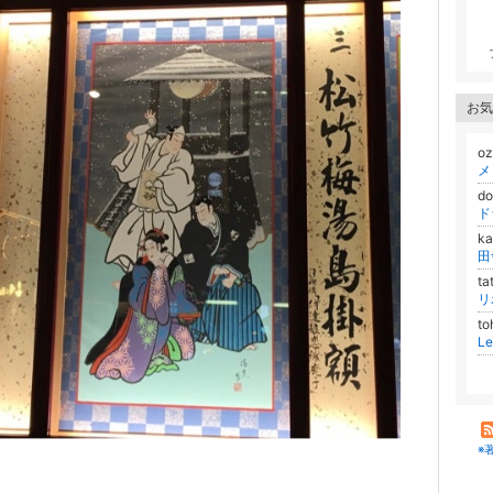
お気
o
メ
d
ド
k
田
t
リ
to
L
※