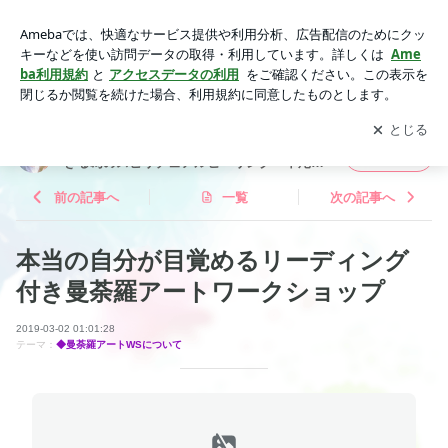
本当の自分が目覚めるリーディング付き曼荼羅アートワークシ
ョップ | 大阪富田林・アラフォーからの自分らしく生きる為の
アプリをダウンロードして
ブログの更新通知
を受け取りまし
開く
スピリチュアルヒーリング『中尾亜由美』
ょう。
大阪富田林・アラフォーからの自分らしく生
フォロー
きる為のスピリチュアルヒーリング『中尾亜
由美』
前の記事へ
一覧
次の記事へ
本当の自分が目覚めるリーディング
付き曼荼羅アートワークショップ
2019-03-02 01:01:28
テーマ：
◆曼荼羅アートWSについて