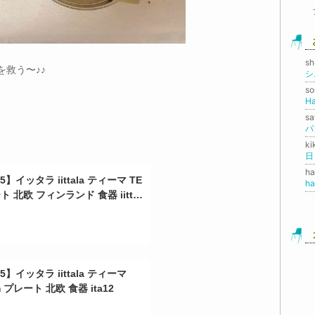
s
救う〜♪♪
シ
so
H
s
パ
k
日
h
】イッタラ iittala ティーマ TE
h
ト 北欧 フィンランド 食器 iittal
5】イッタラ iittala ティーマ
 プレート 北欧 食器 ita12