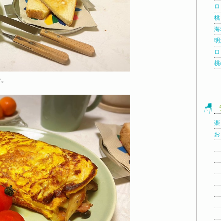
ロ
桃
海
明
ロ
桃
〜。
楽
お
☆
☆
☆
☆
☆
☆
☆