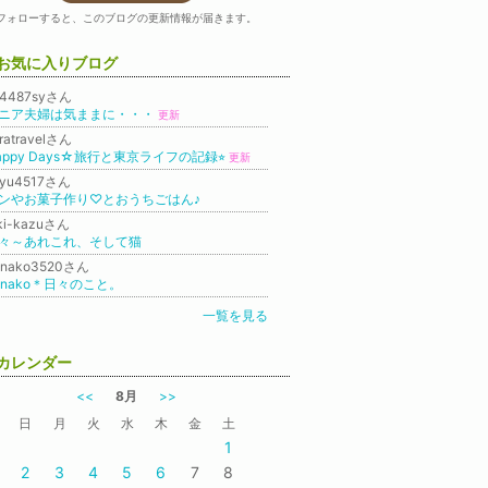
フォローすると、このブログの更新情報が届きます。
お気に入りブログ
h4487syさん
ニア夫婦は気ままに・・・
更新
ratravelさん
appy Days☆旅行と東京ライフの記録⭐︎
更新
ayu4517さん
ンやお菓子作り♡とおうちごはん♪
iki-kazuさん
々～あれこれ、そして猫
anako3520さん
anako＊日々のこと。
一覧を見る
カレンダー
<<
8月
>>
日
月
火
水
木
金
土
1
2
3
4
5
6
7
8