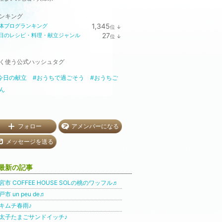
ンキング
1,345
体ブログランキング
位
↓
ラ
27
日のレシピ・料理・献立ジャンル
位
↓
ン
ラ
キ
ン
ン
キ
グ
く使う公式ハッシュタグ
ン
下
グ
降
下
今日の献立
#おうちで過ごそう
#おうちご
降
ん
フォロー
アメンバーになる
メッセージを送る
最新の記事
宮市 COFFEE HOUSE SOLの桃のワッフル♬
戸市 un peu de♬
キムチ春雨♪
太子たまごサンドイッチ♪