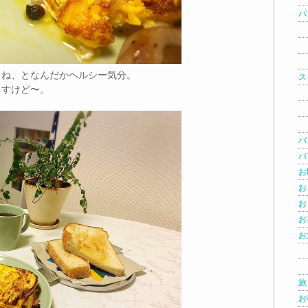
パン
☆
☆
☆
よね、となんだかヘルシー気分。
ス
ますけど〜。
☆
☆
☆
パ
パフ
お
お
お
お花
お
☆
☆
旅 
お稽