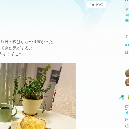
ラ
全
毎
よ
。昨日の夜はかな〜り寒かった。
#
ってきた気がするよ！
は
うすぐそこ〜♪
西
神
豚
明