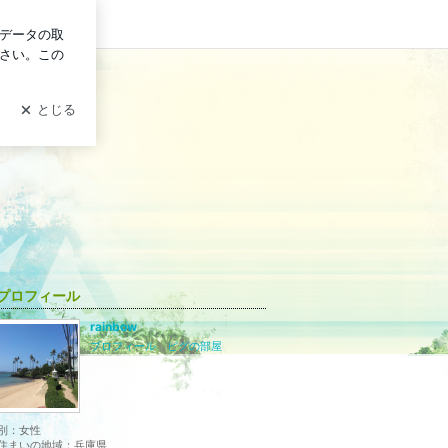
ン
プロフィール
rainbow
プロフィール
｜
ピグの部屋
別：
女性
住まいの地域：
兵庫県