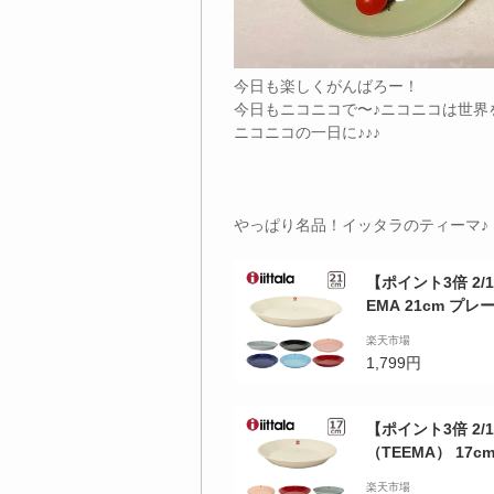
今日も楽しくがんばろー！
今日もニコニコで〜♪ニコニコは世界を
ニコニコの一日に♪♪♪
やっぱり名品！イッタラのティーマ♪
【ポイント3倍 2/15
EMA 21cm プレー
a（イッタラ）
楽天市場
1,799円
【ポイント3倍 2/1
（TEEMA） 17cm
楽天市場