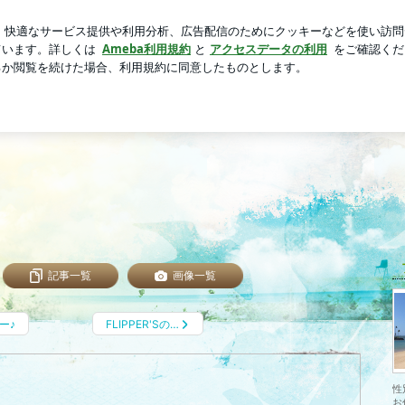
最近の姿
芸能人ブログ
人気ブログ
新規登録
ログイ
毎日
記事一覧
画像一覧
ー♪
FLIPPER'Sの…
性
お