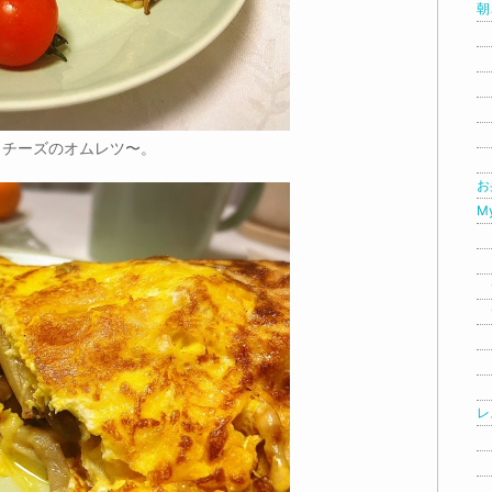
朝
☆
☆
☆
☆
☆
、チーズのオムレツ〜。
☆
お弁
My
☆
☆
☆
☆
☆
☆
☆
レ
☆
☆
☆