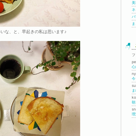
美
ネイ
パ
ま
いな、と、早起きの私は思います♪
フ
p
心
n
今
s
ま
k
朝
sn
理