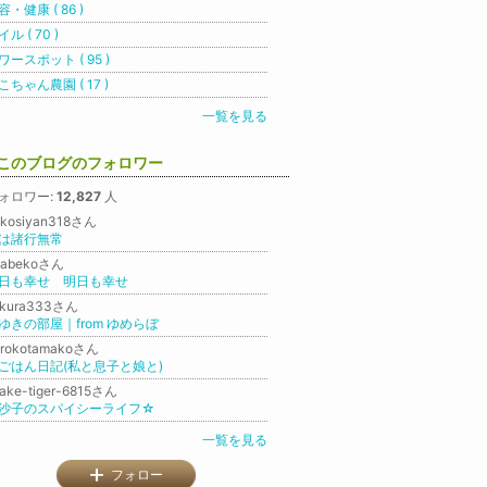
容・健康 ( 86 )
ル ( 70 )
ワースポット ( 95 )
こちゃん農園 ( 17 )
一覧を見る
このブログのフォロワー
ォロワー:
12,827
人
ekosiyan318さん
は諸行無常
yabekoさん
日も幸せ 明日も幸せ
ukura333さん
ゆきの部屋｜from ゆめらぼ
orokotamakoさん
ごはん日記(私と息子と娘と)
ake-tiger-6815さん
沙子のスパイシーライフ☆
一覧を見る
フォロー