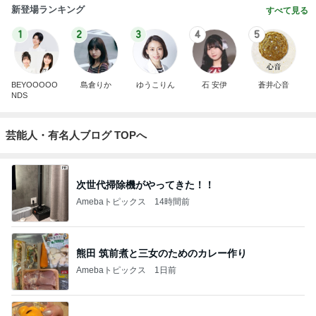
新登場ランキング
すべて見る
1
2
3
4
5
BEYOOOOO
島倉りか
ゆうこりん
石 安伊
蒼井心音
NDS
芸能人・有名人ブログ TOPへ
次世代掃除機がやってきた！！
Amebaトピックス
14時間前
熊田 筑前煮と三女のためのカレー作り
Amebaトピックス
1日前