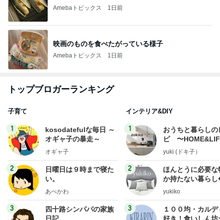
Amebaトピックス
1日前
映画のものを食べたがっている様子
Amebaトピックス
1日前
トップブロガーランキング
子育て
インテリア&DIY
1
1
kosodatefulな毎日 ～
おうちと暮らしの
オギャ子の暴走～
ピ 〜HOME&LI
オギャ子
yuki (ドキ子）
2
2
日曜日は９時まで寝た
ほんとうに必要な
い。
か持たない暮らし
ep Life Simple
あべかわ
yukiko
ンテリアのきろく
3
3
四十路シンパパの家族
１００均・カルデ
日記
好き！食いしん坊