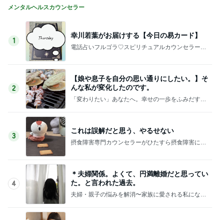
メンタルヘルスカウンセラー
幸川若葉がお届けする【今日の易カード】
1
電話占いフルゴラ♡スピリチュアルカウンセラー幸
川 若葉
【娘や息子を自分の思い通りにしたい。】そ
んな私が変化したのです。
2
「変わりたい」あなたへ。幸せの一歩をふみだすカ
ウンセリング
これは誤解だと思う、やるせない
3
摂食障害専門カウンセラーがひたすら摂食障害につ
いて書くブログ
＊夫婦関係。よくて、円満離婚だと思ってい
た。と言われた過去。
4
夫婦・親子の悩みを解消〜家族に愛される私になる
方法〜