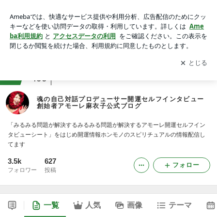
魂の自己対話プロデューサー開運セルフインタビュー創始者ア
モーレ麻衣子公式ブログ
アプリをダウンロードして
ブログの更新通知
を受け取りまし
開く
ょう。
ranking
メンタルヘルスカウンセラージャンル
499
魂の自己対話プロデューサー開運セルフインタビュー
創始者アモーレ麻衣子公式ブログ
「みるみる問題が解決するみるみる問題が解決するアモーレ開運セルフイン
タビューシート」をはじめ開運情報ホンモノのスピリチュアルの情報配信し
てます
3.5k
627
フォロー
フォロワー
投稿
一覧
人気
画像
テーマ