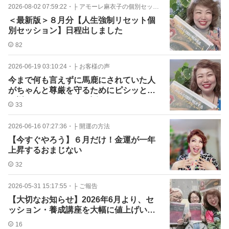
2026-08-02 07:59:22
・
├ アモーレ麻衣子の個別セッション
＜最新版＞８月分【人生強制リセット個
別セッション】日程出しました
82
2026-06-19 03:10:24
・
├ お客様の声
今まで何も言えずに馬鹿にされていた人
がちゃんと尊厳を守るためにピシッと言
い返せたスカッとする話
33
2026-06-16 07:27:36
・
├ 開運の方法
【今すぐやろう】６月だけ！金運が一年
上昇するおまじない
32
2026-05-31 15:17:55
・
├ ご報告
【大切なお知らせ】2026年6月より、セ
ッション・養成講座を大幅に値上げいた
します。
16