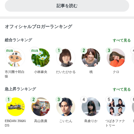
記事を読む
オフィシャルブロガーランキング
総合ランキング
すべて見る
1
2
3
市川團十郎白
小林麻央
だいたひかる
桃
クロ
猿
急上昇ランキング
すべて見る
1
2
3
4
5
EBiDAN 39&Ki
高山善廣
こいたん
島倉りか
つばきファク
DS
トリー