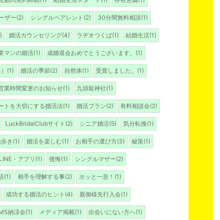
ザー(2)
シングルペアレント(2)
30分間無料相談(1)
)
婚活カウンセリング(4)
ラヂオつくば(1)
結婚生活(1)
業マンの婚活(1)
成婚退会おめでとうございます。(1)
(1)
婚活の季節(2)
自然体(1)
受賞しました。(1)
営業時間変更のお知らせ(1)
九頭龍神社(1)
ートを大切にする婚活法(1)
婚活プラン(2)
有料相談会(2)
LuckBridalClubサイト(2)
シニア婚活(5)
気分転換(1)
歩き(1)
婚活を楽しむ(1)
お相手の選び方(3)
秘策(1)
INE・アプリ(1)
後悔(1)
シングルマザー(2)
(1)
相手を理解する事(2)
ホッと一息！(1)
成功する婚活のヒント(4)
親御様先行入会(1)
MS納涼会(1)
メディア掲載(1)
出会いにない方へ(1)