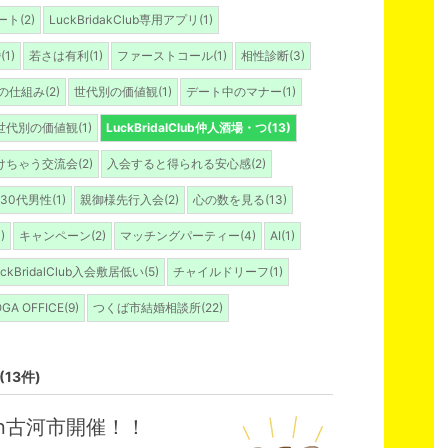
ト(2)
LuckBridakClub専用アプリ(1)
1)
若さは有利(1)
ファーストコール(1)
相性診断(3)
仕組み(2)
世代別の価値観(1)
デート中のマナー(1)
世代別の価値観(1)
LuckBridalClub仲人酒場・つ(13)
ちゃう交流会(2)
入会すると得られる安心感(2)
30代男性(1)
親御様先行入会(2)
心の数を見る(13)
)
キャンペーン(2)
マッチングパーティー(4)
AI(1)
uckBridalClub入会敷居低い(5)
チャイルドリーフ(1)
GA OFFICE(9)
つくば市結婚相談所(22)
(13件)
酒場in古河市開催！！