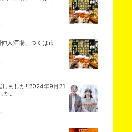
つ
 第1回仲人酒場、つくば市
つ
ました‼2024年9月21
した。
つ