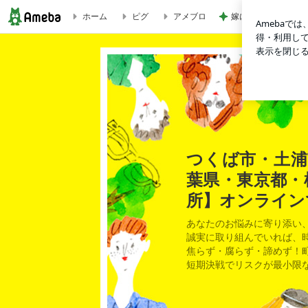
嫁に喜んでもらえた1
ホーム
ピグ
アメブロ
LuckBridalClub仲人酒場・つ｜つくば市・土浦市・古河市
つくば市・土浦
葉県・東京都・横浜
所】オンライン
あなたのお悩みに寄り添い
誠実に取り組んでいれば、
焦らず・腐らず・諦めず！
短期決戦でリスクが最小限なら、