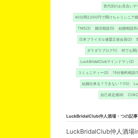
世代別のお見合いデー
40分間2,000円で聞けちゃうシニア婚(
TMS(2)
婚活相談(5)
結婚相談所の
日本ブライダル連盟正規会員(2)
ダラダラブログ(1)
何でも聞け
LuckBridalClubマインドマッ(2)
コミュニティー(2)
15分無料相談(1
結婚出来る？できない？(10)
L
自己肯定感(8)
COKO
LuckBridalClub仲人酒場・つの記事
LuckBridalClub仲人