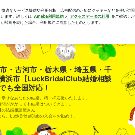
00均の髪留め
芸能人ブログ
人気ブログ
新規登録
ロ
・栃木県・埼玉県・千葉県・東京都・横浜市【LuckBridalCl
市・古河市・栃木県・埼玉県・千
市【LuckBridalClub結婚相談
でも全国対応！
、幸せなあなたの結婚、精一杯応援いたします。
時間がかかっても結果はついてきます。
町の結婚相談屋さん
LuckBridalClubの入会をお勧め！。