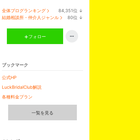
全体ブログランキング
84,351
位
↓
ラ
結婚相談所・仲介人ジャンル
80
位
↓
ン
ラ
キ
ン
ン
キ
フォロー
グ
ン
下
グ
降
下
降
ブックマーク
公式HP
LuckBridalClub解説
各種料金プラン
一覧を見る