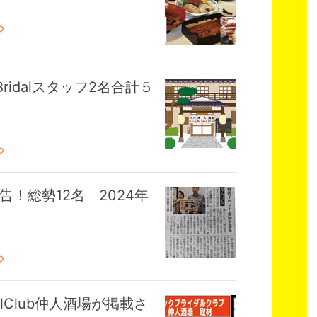
つ
ridalスタッフ2名合計５
つ
！総勢12名 2024年
つ
alClub仲人酒場が掲載さ