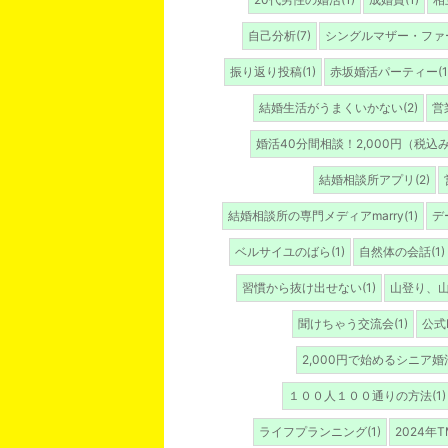
自己分析(7)
シングルマザー・ファー
振り返り投稿(1)
赤坂婚活パーティー(1
結婚生活がうまくいかない(2)
営
婚活40分間相談！2,000円（税込み）
結婚相談所アプリ(2)
結婚相談所の専門メディアmarry(1)
デ
ベルサイユのばら(1)
自然体の会話(1)
習慣から抜け出せない(1)
山登り、山
聞けちゃう交流会(1)
公式L
2,000円で始めるシニア婚活
１００人１００通りの方法(1)
ライフプランニング(1)
2024年T