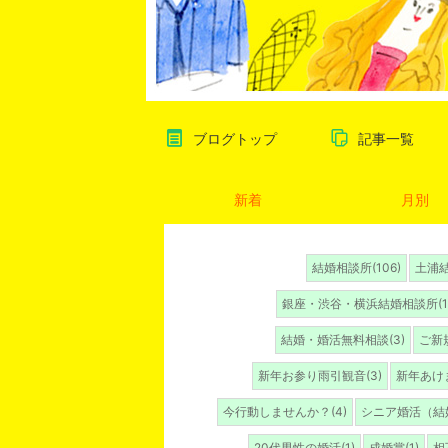
ブログトップ
記事一覧
新着
月別
結婚相談所(106)
土浦結
銀座・渋谷・横浜結婚相談所(1
結婚・婚活無料相談(3)
ご新
新年お参り雨引観音(3)
新年あけ
今行動しませんか？(4)
シニア婚活（結婚
20代男性の婚活(1)
成婚賞(1)
相