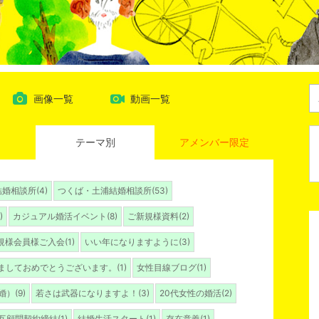
画像一覧
動画一覧
テーマ別
アメンバー限定
婚相談所(4)
つくば・土浦結婚相談所(53)
)
カジュアル婚活イベント(8)
ご新規様資料(2)
規様会員様ご入会(1)
いい年になりますように(3)
ましておめでとうございます。(1)
女性目線ブログ(1)
）(9)
若さは武器になりますよ！(3)
20代女性の婚活(2)
互顧問契約締結(1)
結婚生活スタート(1)
存在意義(1)