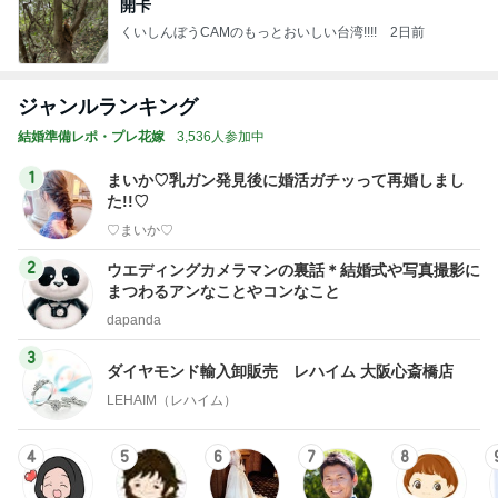
開卡
くいしんぼうCAMのもっとおいしい台湾!!!!
2日前
ジャンルランキング
結婚準備レポ・プレ花嫁
3,536人参加中
1
まいか♡乳ガン発見後に婚活ガチッって再婚しまし
た!!♡
♡まいか♡
2
ウエディングカメラマンの裏話＊結婚式や写真撮影に
まつわるアンなことやコンなこと
dapanda
3
ダイヤモンド輸入卸販売 レハイム 大阪心斎橋店
LEHAIM（レハイム）
4
5
6
7
8