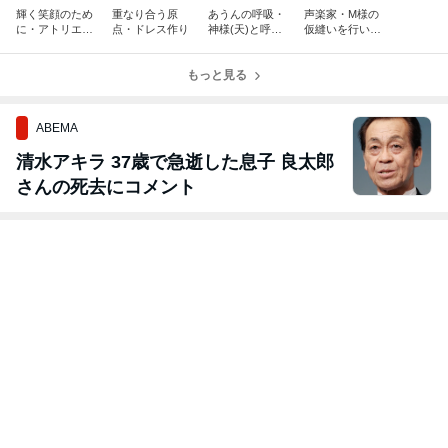
輝く笑顔のため
重なり合う原
あうんの呼吸・
声楽家・M様の
に・アトリエ作
点・ドレス作り
神様(天)と呼吸
仮縫いを行いま
業
を合わせる
した
もっと見る
ABEMA
清水アキラ 37歳で急逝した息子 良太郎
さんの死去にコメント