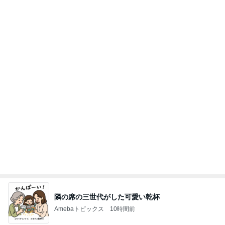
【ANAプレミアムクラス初体験】雷で50分遅延…
沖縄往復で分かった「余裕を買う」価値
華麗なるスタバマダム
2日前
優待で観戦した球場での土砂降り
Amebaトピックス
1日前
最近の香港で食べて感動したもの、いろいろまと
め！
香港在住えりのおいしい食べ歩きガイド
13日前
モト冬樹 歯ごたえが違う小玉スイカ
Amebaトピックス
1日前