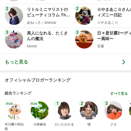
急上昇ランキング
すべて見る
1
2
3
4
5
AKB48
たんぽぽ川村
北村総一朗
北別府学
OCHA NORM
エミコ
A
新登場ランキング
すべて見る
1
2
3
4
5
BEYOOOOO
ゆうこりん
島倉りか
石 安伊
蒼井心音
NDS