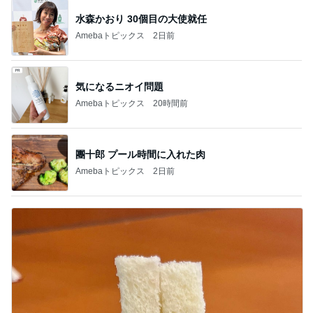
好印象だったミミが無いジャムパン
Amebaトピックス
1日前
記事を読む
トップブロガーランキング
美容
旅行
1
1
（旧アカウント）エマ
「吉田さんちのフ
ブログ【アラフォー会
リー日記」Powere
社売却セカンドライ
y Ameba 吉田さ
エマの日記
吉田さんファミリー