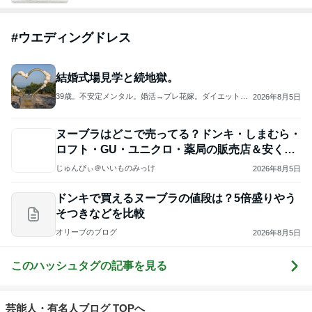
#
ウエディングドレス
結婚式場見学と続地獄。
39歳。不安定メンタル。婚活→プレ花嫁。ダイエットブ
2026年8月5日
ログ。
ヌーブラはどこで売ってる？ドンキ・しまむら・
ロフト・GU・ユニクロ・薬局の販売店＆安く買
う方法
じゅんぴぃ＠いいものみっけ
2026年8月5日
ドンキで買えるヌーブラの値段は？5倍盛りやう
そつきなどを比較
オリーブのブログ
2026年8月5日
このハッシュタグの記事を見る
芸能人・有名人ブログ TOPへ