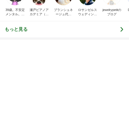
39歳。不安定
瀬戸ピアノア
ブランシュネ
ロサンゼルス
jewelrypetitの
メンタル。婚
カデミア（瀬
ージュ代官
ウェディング
ブログ
活→プレ花
戸市ピアノ教
山 ウェディ
カメラマン奮
嫁。ダイエッ
室）〜由梨香
ングドレスの
闘記（ﾛｻﾝｾﾞﾙ
トブログ。
先生のブロ
オーダーメー
ｽ•ｻﾝﾌﾗﾝｼｽｺ･ｻ
もっと見る
グ〜
ドのお仕事日
ﾝﾃﾞｨｴｺﾞ･ﾗｽﾍﾞ
記
ｶﾞｽ編）
うどん屋で中を頼み出てきた2玉
Amebaトピックス
2日前
上原さくら なくした老眼鏡の代わり
Amebaトピックス
2日前