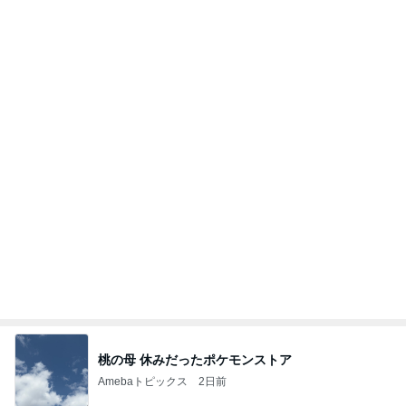
8月2日放送のTBS「週刊さんまとマツコ」先週に引
き続き出演します♪
植草美幸オフィシャルブログ Powered by Ameba
5日前
小柳ルミ子 久しぶりのカラオケ
Amebaトピックス
1日前
開卡
くいしんぼうCAMのもっとおいしい台湾!!!!
2日前
うしのような羊に会いたいという会話