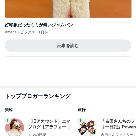
フ】
ミリーオフィシャ
ログ
2
2
リトルミニマリストの
☆やまあこ☆さん
ビューティコラム The
ィズニー日記
little minimalist's bea
あねっさ／anessa
☆やまあこ☆
uty colum
3
3
美人になれる、たくさ
日々是甘露2〜デ
んの魔法
ー風味〜
hiromi
甘露
もっと見る
オフィシャルブロガーランキング
総合ランキング
すべて見る
1
2
3
市川團十郎白
小林麻央
だいたひかる
桃
クロ
猿