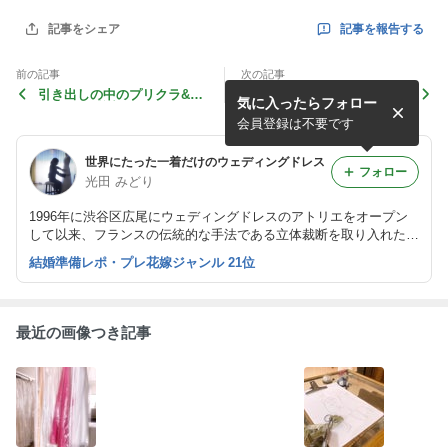
記事を報告する
記事をシェア
前の記事
次の記事
引き出しの中のプリクラ&時
スパンコールは王様のもの?
気に入ったらフォロー
を超えた感謝の想い
会員登録は不要です
世界にたった一着だけのウェディングドレス
フォロー
光田 みどり
1996年に渋谷区広尾にウェディングドレスのアトリエをオープン
して以来、フランスの伝統的な手法である立体裁断を取り入れたこ
だわりのドレスを手掛けています。現在は国立のアトリエで「100
結婚準備レポ・プレ花嫁ジャンル 21位
年経っても色褪せないウェディングフォト」をテーマに上質な結婚
写真を提供。
最近の画像つき記事