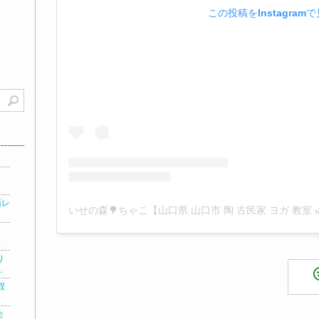
この投稿をInstagram
面レ
.
り
.
程
企