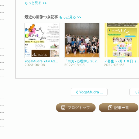
もっと見る >>
最近の画像つき記事
もっと見る >>
YogaMudra YAMAGUCHI
「ヨガ×心理学」202２／５・２２ in 長門
＜募集＞7月１８日（月・祝日）ママとベビーの親子ヨガ！tysハウジングプラザ山口
2023-06-08
2022-08-08
2022-06-23
YogaMudra …
＼
ブログトップ
記事一覧