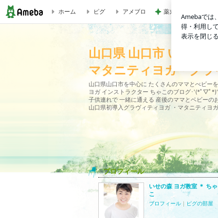
ホーム
ピグ
アメブロ
薬丸 絶品ランチと
いせの森ヨガ教室 対面クラス@love_smile_peace_y
ィヨガ＊ちゃこ のブログ
山口県 山口市 いせの
マタニティヨガ・グラ
山口県山口市を中心に たくさんのママとべビー
ヨガ インストラクター ちゃこのブログ･'(*ﾟ▽ﾟ*)'
子供連れで 一緒に通える 産後のママとベビーの
山口県初導入グラヴィティヨガ ・マタニティヨ
プロフィール
いせの森 ヨガ教室 ＊ ちゃ
こ
プロフィール
｜
ピグの部屋