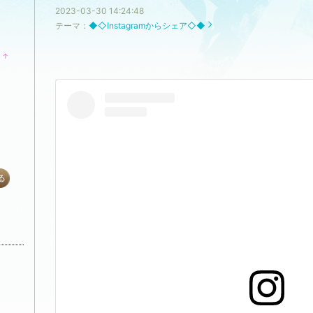
2023-03-30 14:24:48
テーマ：
◆◇Instagramからシェア◇◆
↑
ラ
ン
キ
ン
グ
上
昇
る