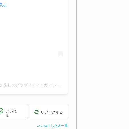
で見る
いせの森🌳ちゃこ【山口県 山口市 陶 古民家 ヨガ 教室 🌿 癒しのグラヴィティヨガ インストラクター】(@love_smile_peace_yoga)がシェアした投稿
いいね
リブログする
13
いいね！した人一覧