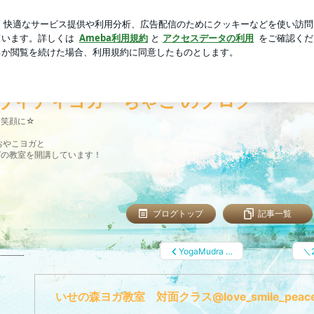
コーヒーぜんざい
芸能人ブログ
人気ブログ
新規登録
oga 会員制月額... | 山口県 山口市 いせの森 ヨガ教室 マ
森 ヨガ教室 ママヨガ・ベビーヨガ・
ヴィティヨガ＊ちゃこ のブログ
を笑顔に☆
おやこヨガと
ガの教室を開講しています！
ブログトップ
記事一覧
YogaMudra …
＼
いせの森ヨガ教室 対面クラス@love_smile_peace_