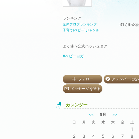
ランキング
317,658
全体ブログランキング
位
子育て(ベビー)ジャンル
よく使う公式ハッシュタグ
#ベビーヨガ
フォロー
アメンバーにな
メッセージを送る
カレンダー
<<
8月
>>
日
月
火
水
木
金
土
1
2
3
4
5
6
7
8