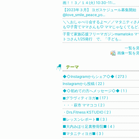
画！！３／１４(火) 10:30-11:...
【2023年３月】 ヨガスケジュール募集開始︎
@love_smile_peace_yo...
＼＼おしゃべり会するよ〜／／マタニティさ
も♡子育てママさんも♡ ママじゃなくてもど..
子育て家族応援フリーマガジンmamatoko マ
トコさん1/25発行 で、「子ども...
一覧を
画像一覧を
テーマ
◆◇Instagramからシェア◇◆ ( 273 )
Instagramから投稿 ( 22 )
◆◇初めての方へメッセージ◇◆ ( 1 )
◼︎グラヴィティヨガ◼︎ ( 17 )
・・・萩市 ママココ ( 2 )
・Drs.Fitness KSTUDIO ( 2 )
■レッスンレポート■ ( 3 )
■大内みほり足裏整骨院■ ( 4 )
■マタニティヨガ■ ( 3 )