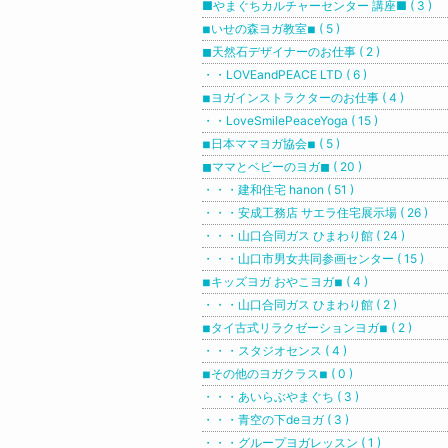
■やまぐちカルチャーセンター 講座■ ( 3 )
◾︎いせの森ヨガ教室◾︎ ( 5 )
◼︎天然石デザイナーのお仕事 ( 2 )
・・LOVEandPEACE LTD ( 6 )
◾︎ヨガインストラクターのお仕事 ( 4 )
・・LoveSmilePeaceYoga ( 15 )
◾︎日本ママヨガ協会◾︎ ( 5 )
◼︎ママとベビーのヨガ◼︎ ( 20 )
・・・建和住宅 hanon ( 51 )
・・・安成工務店 サエラ住宅展示場 ( 26 )
・・・山口合同ガス ひまわり館 ( 24 )
・・・山口市男女共同参画センター ( 15 )
◾︎キッズヨガ おやこヨガ◾︎ ( 4 )
・・・山口合同ガス ひまわり館 ( 2 )
◾︎タイ古式リラクゼーションヨガ◾︎ ( 2 )
・・・スタジオセンス ( 4 )
◾︎その他のヨガクラス◾︎ ( 0 )
・・・あいらぶやまぐち ( 3 )
・・・青空の下deヨガ ( 3 )
・・・グループヨガレッスン ( 1 )