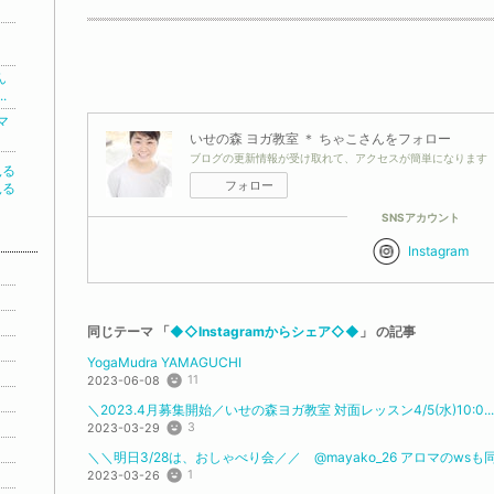
ん
.
マ
いせの森 ヨガ教室 ＊ ちゃこ
さんをフォロー
ブログの更新情報が受け取れて、アクセスが簡単になります
見る
フォロー
見る
SNSアカウント
Instagram
同じテーマ 「
◆◇Instagramからシェア◇◆
」 の記事
YogaMudra YAMAGUCHI
11
2023-06-08
＼2023.4月募集開始︎／いせの森ヨガ教室 対面レッスン︎4/5(水)10:0...
3
2023-03-29
＼＼明日3/28は、おしゃべり会／／ @mayako_26 アロマのwsも同
1
2023-03-26