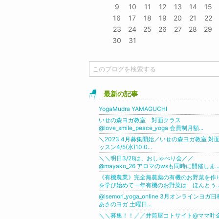
9
10
11
12
13
14
15
16
17
18
19
20
21
22
23
24
25
26
27
28
29
30
31
最新の記事
YogaMudra YAMAGUCHI
いせの森ヨガ教室 対面クラス
@love_smile_peace_yoga 会員制月額...
＼2023.4月募集開始︎／いせの森ヨガ教室 対
ッスン︎4/5(水)10:0...
＼＼明日3/28は、おしゃべり会／／
@mayako_26 アロマのwsも同時に開催しま..
《有機農業》完全無農薬の有機のお野菜を作
を学び始めて一年有機のお野菜は ほんとう..
@isemori_yoga_online 3月オンラインヨガ日
あさのヨガ 土曜日...
＼＼募集！！／／井筒屋コトサイト@ママ叶