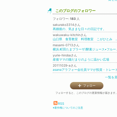
このブログのフォロワー
フォロワー:
183
人
sakurako3314さん
再婚後の、気ままな日々の日記です。
wakuwaku-kitchinさん
山口県 食育教室 料理教室 こがひとみ
masami-0713さん
横浜.町田たまプラーザ/酵
yurie-hirobaさん
産後ママの陽だまりのように温かい広場
20111029-aさん
一覧を
フォロー
フォローすると、このブログの更新情報が届きます
RSS
※著作権についてのご注意