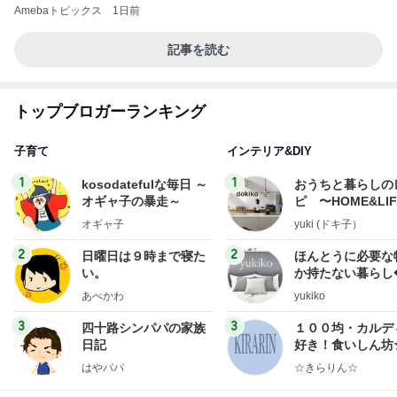
Amebaトピックス
1日前
記事を読む
トップブロガーランキング
子育て
インテリア&DIY
1
1
kosodatefulな毎日 ～
おうちと暮らしの
オギャ子の暴走～
ピ 〜HOME&LI
オギャ子
yuki (ドキ子）
2
2
日曜日は９時まで寝た
ほんとうに必要な
い。
か持たない暮らし
ep Life Simple
あべかわ
yukiko
ンテリアのきろく
3
3
四十路シンパパの家族
１００均・カルデ
日記
好き！食いしん坊
らりん☆のブログ
はやパパ
☆きらりん☆