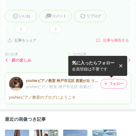
いいね
コメント
リブログ
2
2
記事を報告する
記事をシェア
前の記事
次の記事
庭の楽しみ
発表会
気に入ったらフォロー
会員登録は不要です
yoshieピアノ教室 神戸市北区 筑紫が丘 リトミック
フォロー
yoshieピアノ教室 神戸市北区 筑紫が丘 リトミック
yoshieピアノ教室のブログにようこそ
最近の画像つき記事