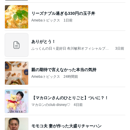
リーズナブル過ぎる330円の玉子丼
Amebaトピックス
1日前
ありがとう！
ふっくんの日々是好日 布川敏和オフィシャルブロ
3日前
グ
親の期待で言えなかった本当の気持
Amebaトピックス
24時間前
【マカロンさんのひとりごと】ついに？！
マカロンのclub disney♡
4日前
モモコ夫 妻が作った大盛りチャーハン