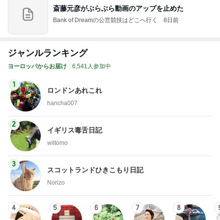
斎藤元彦がぶらぶら動画のアップを止めた
Bank of Dreamの公営競技はどこへ行く
8日前
ジャンルランキング
ヨーロッパからお届け
6,541人参加中
1
ロンドンあれこれ
hancha007
2
イギリス毒舌日記
wiltomo
3
スコットランドひきこもり日記
Norizo
4
5
6
7
8