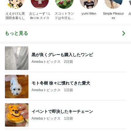
ええかげん英
おじょーず！L
スコットラン
yumi Wien
Simple Pleasur
国田舎暮らし
ife☆in スイス
ドは今日も曇
es
り空
もっと見る
黒が良くグレーも購入したワンピ
Amebaトピックス
2日前
モト冬樹 徐々に慣れてきた愛犬
Amebaトピックス
1日前
イベントで即決したキーチェーン
Amebaトピックス
1日前