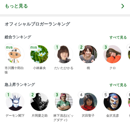
もっと見る
オフィシャルブロガーランキング
総合ランキング
すべて見る
1
2
3
市川團十郎白
小林麻央
だいたひかる
桃
クロ
猿
急上昇ランキング
すべて見る
1
2
3
4
5
デーモン閣下
片岡愛之助
林下清志(ビッ
沢田聖子
金沢克彦
グダディ)