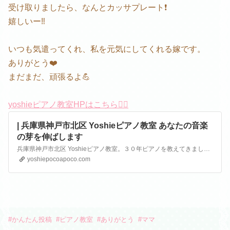
受け取りましたら、なんとカッサプレート❗️
嬉しいー‼️
いつも気遣ってくれ、私を元気にしてくれる嫁です。
ありがとう❤️
まだまだ、頑張るよ💪
yoshieピアノ教室HPはこちら💁‍♀️
| 兵庫県神戸市北区 Yoshieピアノ教室 あなたの音楽
の芽を伸ばします
兵庫県神戸市北区 Yoshieピアノ教室。３０年ピアノを教えてきました。ベビーからご高齢の方まで優しく丁寧にご指導致します。 お子様には、のびのびと音楽の芽を伸ばせるように、子供の目線や感じ方に沿った指導をすることを大切にしています。大人の方には、わからないことを丁寧に説明し、ご自分のペースで音楽を楽しんでいただけることを心掛けています。
yoshiepocoapoco.com
#
かんたん投稿
#
ピアノ教室
#
ありがとう
#
ママ