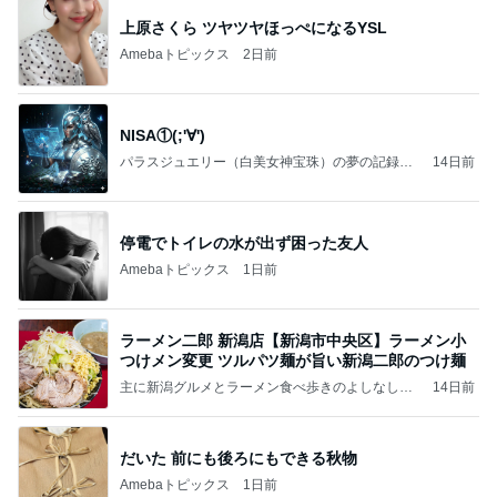
上原さくら ツヤツヤほっぺになるYSL
Amebaトピックス
2日前
NISA①(;'∀')
パラスジュエリー（白美女神宝珠）の夢の記録
14日前
（続編）
停電でトイレの水が出ず困った友人
Amebaトピックス
1日前
ラーメン二郎 新潟店【新潟市中央区】ラーメン小
つけメン変更 ツルパツ麺が旨い新潟二郎のつけ麺
主に新潟グルメとラーメン食べ歩きのよしなしご
14日前
と
だいた 前にも後ろにもできる秋物
Amebaトピックス
1日前