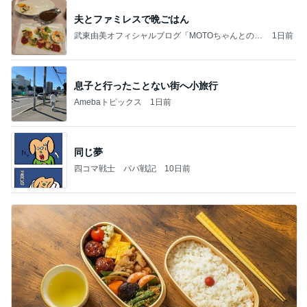
夫とファミレスで晩ごはん
武東由美オフィシャルブログ「MOTOちゃんとのは
1日前
っぴぃな毎日」Powered by Ameba
息子と行ったことない街へ小旅行
Amebaトピックス
1日前
同じ夢
四コマ戦士 パパ戦記
10日前