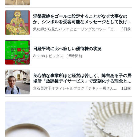
涅槃寂静をゴールに設定することがなぜ大事なの
か、シンボルを受容可能なメッセージとして投げる
ことが
気功師から見たバレエとヒーリングのコツ～「まと
3日前
いのば」ブログ
日経平均に比べ寂しい優待株の状況
Amebaトピックス
15時間前
良心的な事業所ほど経営は苦しく、障害ある子の居
場所「放課後デイサービス」で深刻化する理念と現
実の
立石美津子オフィシャルブログ「テキトー母さんの
1日前
すすめ」Powered by Ameba