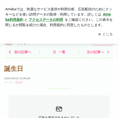
誕生日 | yoshieピアノ教室 神戸市北区 筑紫が丘 リトミック
アプリをダウンロードして
ブログの更新通知
を受け取りまし
開く
ょう。
yoshieピアノ教室 神戸市北区 筑紫が丘 リト
フォロー
ミック
前の記事へ
一覧
次の記事へ
誕生日
2024-05-01 10:08:08
テーマ：
ブログ
広告を表示できませんでした