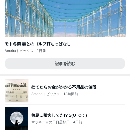
モト冬樹 妻とのゴルフ打ちっぱなし
Amebaトピックス
1日前
記事を読む
捨てたらお金がかかる不用品の値段
Amebaトピックス
18時間前
桜島…噴火してた!? Σ(O_O；)
マッキー☆の日日是好日
4日前