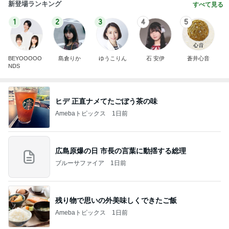
新登場ランキング
すべて見る
1
2
3
4
5
BEYOOOOO
島倉りか
ゆうこりん
石 安伊
蒼井心音
NDS
ヒデ 正直ナメてたごぼう茶の味
Amebaトピックス
1日前
広島原爆の日 市長の言葉に動揺する総理
ブルーサファイア
1日前
残り物で思いの外美味しくできたご飯
Amebaトピックス
1日前