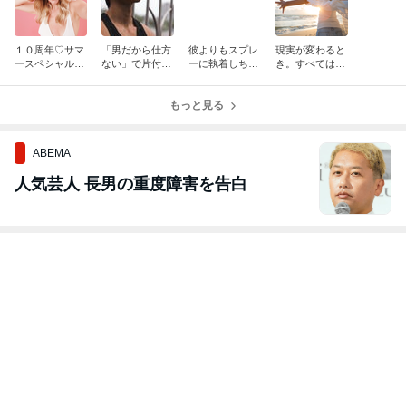
１０周年♡サマ
「男だから仕方
彼よりもスプレ
現実が変わると
ースペシャル感
ない」で片付け
ーに執着しちゃ
き。すべては自
謝祭●ヒーリン
ないで
うかもしれませ
分次第だった！
グ&秘術祭●
ん。笑
もっと見る
ABEMA
人気芸人 長男の重度障害を告白