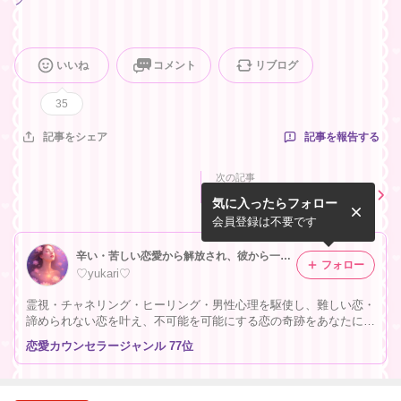
いいね
コメント
リブログ
35
記事を報告する
記事をシェア
次の記事
１０周年♡サマースペシャル
気に入ったらフォロー
感謝祭●ヒーリング&秘術祭●
会員登録は不要です
辛い・苦しい恋愛から解放され、彼から一番に愛され続ける秘訣
フォロー
♡yukari♡
霊視・チャネリング・ヒーリング・男性心理を駆使し、難しい恋・
諦められない恋を叶え、不可能を可能にする恋の奇跡をあなたに♡
復縁・片想い・複雑恋愛… どんな恋も叶える力はあなたの中にあ
恋愛カウンセラージャンル 77位
るんです♡