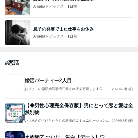
Amebaトピックス
1日前
息子の発疹でまた仕事をお休み
Amebaトピックス
1日前
#
恋活
婚活パーティー2人目
おりょこの恋活婚活事情♡愛され彼女更新します♡
2026年8月6日
【◆男性心理完全保存版】男にとって恋と愛は全
然別物
いちあきの「ひとたらしの悪魔のコミュニケーション術
2026年8月6日
♥️」〜たった1人の王子様なんかいらない⭐️
水族館② ついに…告白【デート】♡