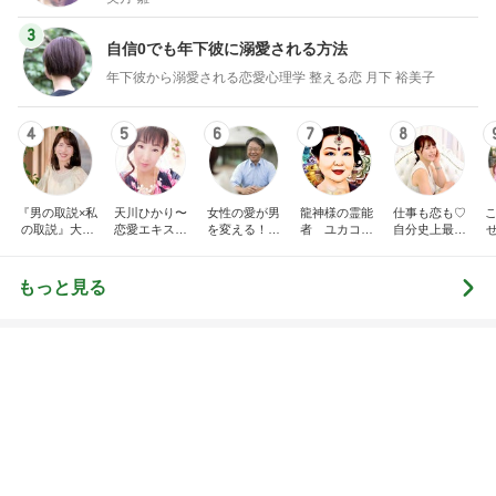
3
自信0でも年下彼に溺愛される方法
年下彼から溺愛される恋愛心理学 整える恋 月下 裕美子
4
5
6
7
8
『男の取説×私
天川ひかり〜
女性の愛が男
龍神様の霊能
仕事も恋も♡
こ
の取説』大人
恋愛エキスパ
を変える！
者 ユカコ・
自分史上最高
女子のための
ート鑑定士、
神男心理学
デラックス
のわたしで具
て
”一生もののパ
言霊ヒーリン
公式ブログ
現化する魔法♪
ートナーシッ
グエネルギー
もっと見る
プ術”
ワーカー、自
分軸設定士