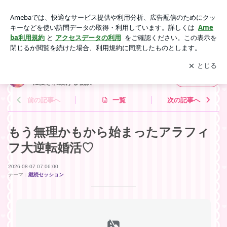
もう無理かもから始まったアラフィフ大逆転婚活♡ | 辛い・苦
しい恋愛から解放され、彼から一番に愛され続ける秘訣
アプリをダウンロードして
ブログの更新通知
を受け取りまし
開く
ょう。
辛い・苦しい恋愛から解放され、彼から一番
フォロー
に愛され続ける秘訣
前の記事へ
一覧
次の記事へ
もう無理かもから始まったアラフィ
フ大逆転婚活♡
2026-08-07 07:06:00
テーマ：
継続セッション