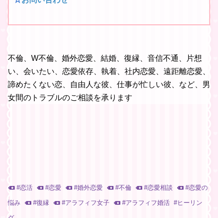
不倫、W不倫、婚外恋愛、結婚、復縁、音信不通、片想
い、会いたい、恋愛依存、執着、社内恋愛、遠距離恋愛、
諦めたくない恋、自由人な彼、仕事が忙しい彼、など、男
女間のトラブルのご相談を承ります
#
恋活
#
恋愛
#
婚外恋愛
#
不倫
#
恋愛相談
#
恋愛の
悩み
#
復縁
#
アラフィフ女子
#
アラフィフ婚活
#
ヒーリン
グ