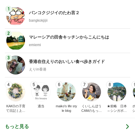
1
バンコクジジイのたわ言２
bangkokjijii
2
マレーシアの田舎キッチンからこんにちは
emiemi
3
香港在住えりのおいしい食べ歩きガイド
えりin香港
4
5
6
7
8
KAKOの子育
適当
maiko's life sty
くいしんぼう
★前略 日本
て日記 | 上海
le blog
CAMのもっと
⇔シンガポー
駐在からシン
おいしい台
ル 二拠点生活
ガポール駐在
湾!!!!
はじめました
へ。ときどき
★
もっと見る
さいたま。