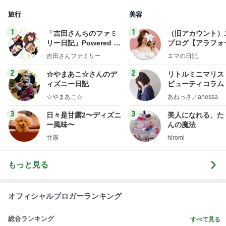
旅行
美容
1
1
「吉田さんちのファミ
（旧アカウント）
リー日記」Powered b
ブログ【アラフォ
y Ameba 吉田さんファ
社売却セカンドラ
吉田さんファミリー
エマの日記
ミリーオフィシャルブ
フ】
ログ
2
2
☆やまあこ☆さんのデ
リトルミニマリス
ィズニー日記
ビューティコラム 
little minimalist'
☆やまあこ☆
あねっさ／anessa
uty colum
3
3
日々是甘露2〜ディズニ
美人になれる、た
ー風味〜
んの魔法
甘露
hiromi
もっと見る
オフィシャルブロガーランキング
総合ランキング
すべて見る