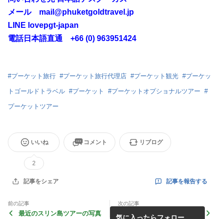
メール mail@phuketgoldtravel.jp
LINE lovepgt-japan
電話日本語直通 +66 (0) 963951424
#
プーケット旅行
#
プーケット旅行代理店
#
プーケット観光
#
プーケッ
トゴールドトラベル
#
プーケット
#
プーケットオプショナルツアー
#
プーケットツアー
いいね
コメント
リブログ
2
記事を報告する
記事をシェア
前の記事
次の記事
最近のスリン島ツアーの写真
交通事故死亡者への追悼
気に入ったらフォロー