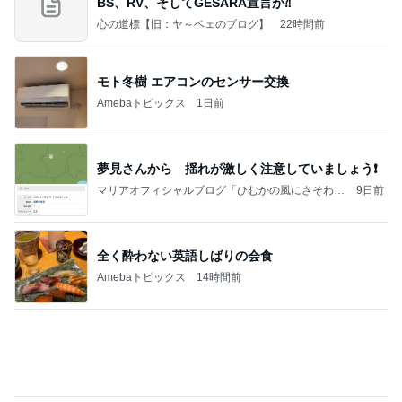
BS、RV、そしてGESARA宣言が⁈
心の道標【旧：ヤ～ベェのブログ】
22時間前
モト冬樹 エアコンのセンサー交換
Amebaトピックス
1日前
夢見さんから 揺れが激しく注意していましょう❗️
マリアオフィシャルブログ「ひむかの風にさそわれ
9日前
て」Powered by Ameba
全く酔わない英語しばりの会食
Amebaトピックス
14時間前