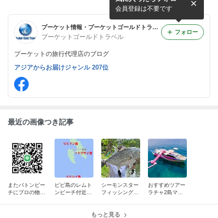
会員登録は不要です
プーケット情報・プーケットゴールドトラベル
フォロー
プーケットゴールドトラベル
プーケットの旅行代理店のブログ
アジアからお届けジャンル 207位
最近の画像つき記事
またパトンビー
ピピ島のレムト
シーモンスター
おすすめツアー
チにプロの物乞
ンビーチ付近の
フィッシングパ
ラチャ2島マイ
い
ホテルにお泊り
ークプーケット
トン島ツアー8/
になる方へ
20まで毎日
もっと見る