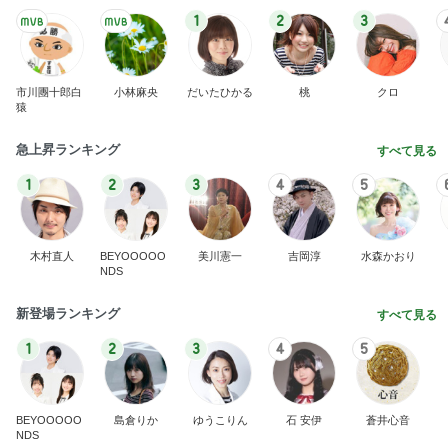
1
2
3
市川團十郎白
小林麻央
だいたひかる
桃
クロ
猿
急上昇ランキング
すべて見る
1
2
3
4
5
木村直人
BEYOOOOO
美川憲一
吉岡淳
水森かおり
NDS
新登場ランキング
すべて見る
1
2
3
4
5
BEYOOOOO
島倉りか
ゆうこりん
石 安伊
蒼井心音
NDS