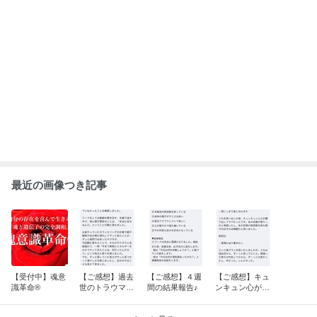
最近の画像つき記事
【受付中】魂意
【ご感想】過去
【ご感想】４週
【ご感想】キュ
識革命®
世のトラウマ、
間の結果報告♪
ンキュン心が躍
今世の経験、今
り出してヤバか
世決めてきこ
った。あの状態