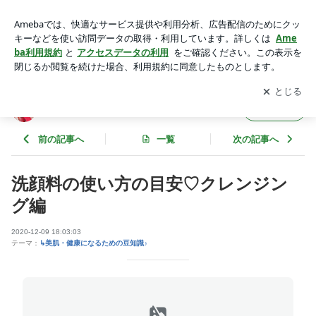
洗顔料の使い方の目安♡クレンジング編 | 人権力子育て（R）
アプリをダウンロードして
ブログの更新通知
を受け取りまし
開く
ょう。
人権力子育て（R）
フォロー
前の記事へ
一覧
次の記事へ
洗顔料の使い方の目安♡クレンジン
グ編
2020-12-09 18:03:03
テーマ：
↳美肌・健康になるための豆知識♪