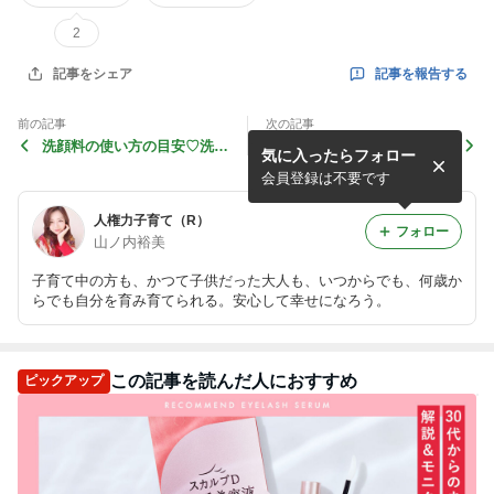
2
記事を報告する
記事をシェア
前の記事
次の記事
洗顔料の使い方の目安♡洗顔
あなたの「肌質」のほとんど
気に入ったらフォロー
フォーム＆石鹸編①
が「自称」自分の標準を知っ
ていますか？
会員登録は不要です
人権力子育て（R）
フォロー
山ノ内裕美
子育て中の方も、かつて子供だった大人も、いつからでも、何歳か
らでも自分を育み育てられる。安心して幸せになろう。
この記事を読んだ人におすすめ
ピックアップ