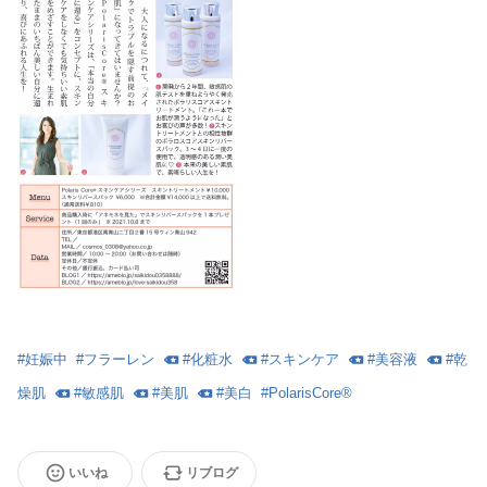
#
妊娠中
#
フラーレン
#
化粧水
#
スキンケア
#
美容液
#
乾
燥肌
#
敏感肌
#
美肌
#
美白
#
PolarisCore®
いいね
リブログ