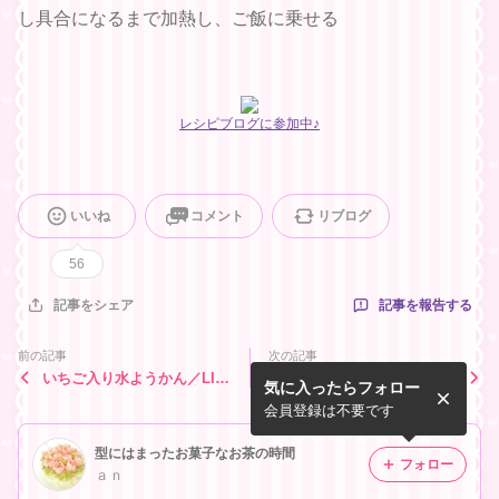
し具合になるまで加熱し、ご飯に乗せる
レシピブログに参加中♪
いいね
コメント
リブログ
56
記事を報告する
記事をシェア
前の記事
次の記事
いちご入り水ようかん／LIM
桜餡といちごのパイ
気に入ったらフォロー
IAフォトコンテスト受賞
会員登録は不要です
型にはまったお菓子なお茶の時間
フォロー
ａｎ