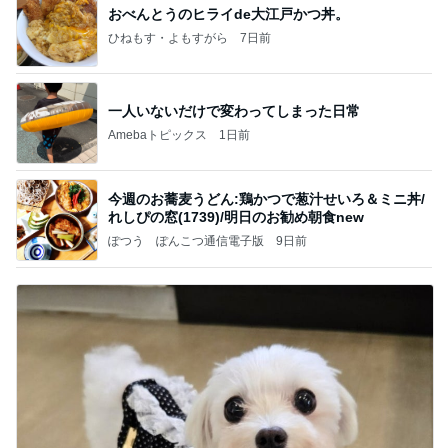
おべんとうのヒライde大江戸かつ丼。
ひねもす・よもすがら
7日前
一人いないだけで変わってしまった日常
Amebaトピックス
1日前
今週のお蕎麦うどん:鶏かつで葱汁せいろ＆ミニ丼/
れしぴの窓(1739)/明日のお勧め朝食new
ぽつう ぽんこつ通信電子版
9日前