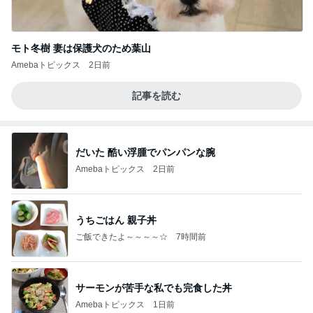
モト冬樹 妻は保護犬のため葉山
Amebaトピックス
2日前
記事を読む
だいた 酷い浮腫でパンパンな腕
Amebaトピックス
2日前
うちごはん 親子丼
ご飯できたよ～～～～☆
7時間前
サーモンが苦手な私でも完食した丼
Amebaトピックス
1日前