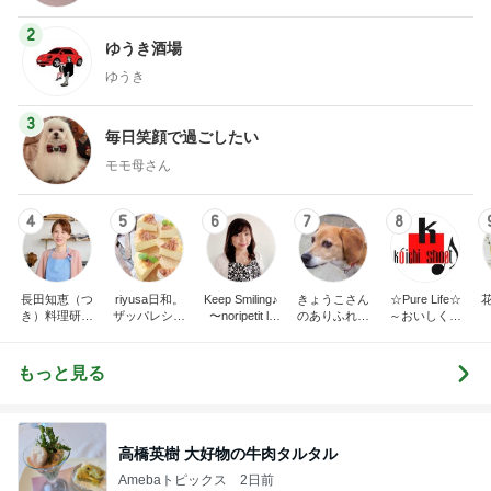
2
ゆうき酒場
ゆうき
3
毎日笑顔で過ごしたい
モモ母さん
4
5
6
7
8
長田知恵（つ
riyusa日和。
Keep Smiling♪
きょうこさん
☆Pure Life☆
き）料理研究
ザッパレシピ
〜noripetit lif
のありふれた
～おいしく、
家「ご飯と可
で褒められお
e〜 おうちご
日常とばーば
楽しく、健康
愛いおやつ、
やつと時々お
はんと日々の
の食堂本日の
に。～
キッチンアイ
かず
事。
メニュー
もっと見る
テム」
高橋英樹 大好物の牛肉タルタル
Amebaトピックス
2日前