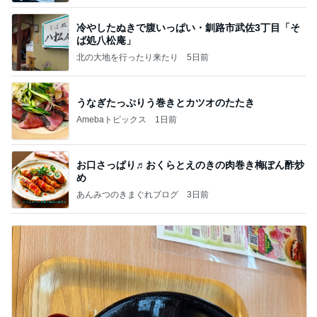
冷やしたぬきで腹いっぱい・釧路市武佐3丁目「そ
ば処八松庵」
北の大地を行ったり来たり
5日前
うなぎたっぷりう巻きとカツオのたたき
Amebaトピックス
1日前
お口さっぱり♬おくらとえのきの肉巻き梅ぽん酢炒
め
あんみつのきまぐれブログ
3日前