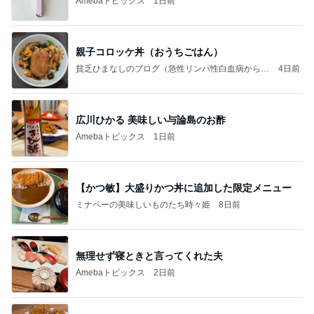
Amebaトピックス
1日前
親子コロッケ丼（おうちごはん）
貧乏ひまなしのブログ（急性リンパ性白血病から回
4日前
復したリーマン）
広川ひかる 美味しい与論島のお酢
Amebaトピックス
1日前
【かつ敏】大盛りかつ丼に追加した限定メニュー
ミナペーの美味しいものたち時々姫
8日前
無理せず寝ときと言ってくれた夫
Amebaトピックス
2日前