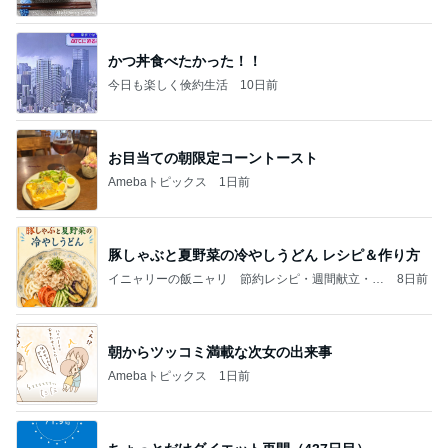
かつ丼食べたかった！！
今日も楽しく倹約生活
10日前
お目当ての朝限定コーントースト
Amebaトピックス
1日前
豚しゃぶと夏野菜の冷やしうどん レシピ＆作り方
イニャリーの飯ニャリ 節約レシピ・週間献立・毎
8日前
日のおかず
朝からツッコミ満載な次女の出来事
Amebaトピックス
1日前