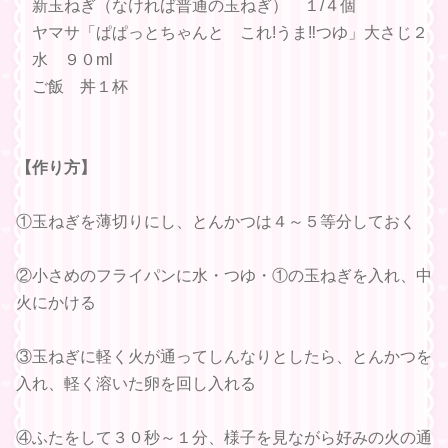
新玉ねぎ（なければ普通の玉ねぎ） １/４個
ヤマサ「ぱぱっとちゃんと これ!うま‼つゆ」大さじ２
水 ９０ml
ご飯 丼１杯
【作り方】
①玉ねぎを薄切りにし、とんかつは４～５等分しておく
②小さめのフライパンに水・つゆ・①の玉ねぎを入れ、中
火にかける
③玉ねぎに軽く火が通ってしんなりとしたら、とんかつを
入れ、軽く溶いた卵を回し入れる
④ふたをして３０秒～１分、様子を見ながら好みの火の通