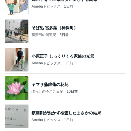
Amebaトピックス
1日前
そば処 冨多葉（神保町）
蕎麦男の漫遊記
5日前
小原正子 しっくりくる家族の光景
Amebaトピックス
1日前
ヤマサ蒲鉾蓮の花苑
ぽっけの今ここ日記
10日前
鎮痛剤が効かず検査したまさかの結果
Amebaトピックス
1日前