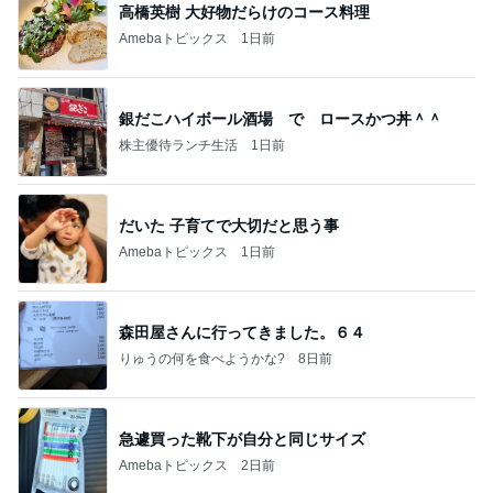
高橋英樹 大好物だらけのコース料理
Amebaトピックス
1日前
銀だこハイボール酒場 で ロースかつ丼＾＾
株主優待ランチ生活
1日前
だいた 子育てで大切だと思う事
Amebaトピックス
1日前
森田屋さんに行ってきました。６４
りゅうの何を食べようかな?
8日前
急遽買った靴下が自分と同じサイズ
Amebaトピックス
2日前