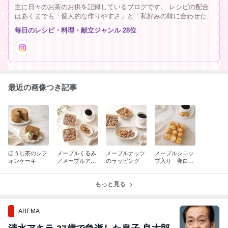
主に日々のお茶のお供を記録しているブログです。 レシピの配合
はあくまでも「個人的な作りやすさ」と「私好みの味に合わせたも
の」になっていますので、レシピそのものよりも、作業する際の理
毎日のレシピ・料理・献立ジャンル 28位
由やポイント自体がお役に立てましたら嬉しく思います！
最近の画像つき記事
ほうじ茶のシフ
メープルくるみ
メープルナッツ
メープルシロッ
ォンケーキ
／メープルアー
のラッピング
プ入り 卵白と
モンド
アーモンドのケ
ーキ
もっと見る
ABEMA