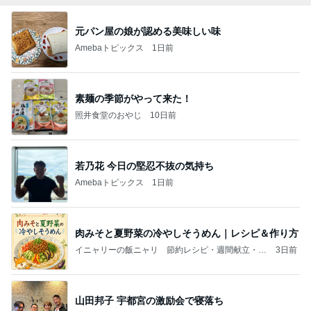
元パン屋の娘が認める美味しい味
Amebaトピックス
1日前
素麺の季節がやって来た！
照井食堂のおやじ
10日前
若乃花 今日の堅忍不抜の気持ち
Amebaトピックス
1日前
肉みそと夏野菜の冷やしそうめん｜レシピ＆作り方
イニャリーの飯ニャリ 節約レシピ・週間献立・毎
3日前
日のおかず
山田邦子 宇都宮の激励会で寝落ち