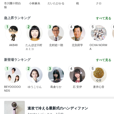
市川團十郎白
小林麻央
だいたひかる
桃
クロ
猿
急上昇ランキング
すべて見る
1
2
3
4
5
AKB48
たんぽぽ川村
北村総一朗
北別府学
OCHA NORM
エミコ
A
新登場ランキング
すべて見る
1
2
3
4
5
BEYOOOOO
ゆうこりん
島倉りか
石 安伊
蒼井心音
NDS
速攻で冷える最新式のハンディファン