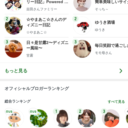
リー日記」Powered b
簡単美味しいサイ
y Ameba 吉田さんファ
献立
吉田さんファミリー
そっち～
ミリーオフィシャルブ
ログ
2
2
☆やまあこ☆さんのデ
ゆうき酒場
ィズニー日記
ゆうき
☆やまあこ☆
3
3
日々是甘露2〜ディズニ
毎日笑顔で過ごし
ー風味〜
モモ母さん
甘露
もっと見る
オフィシャルブロガーランキング
総合ランキング
すべて見る
1
2
3