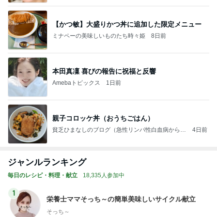
【かつ敏】大盛りかつ丼に追加した限定メニュー
ミナペーの美味しいものたち時々姫
8日前
本田真凜 喜びの報告に祝福と反響
Amebaトピックス
1日前
親子コロッケ丼（おうちごはん）
貧乏ひまなしのブログ（急性リンパ性白血病から回
4日前
復したリーマン）
ジャンルランキング
毎日のレシピ・料理・献立
18,335人参加中
1
栄養士ママそっち～の簡単美味しいサイクル献立
そっち～