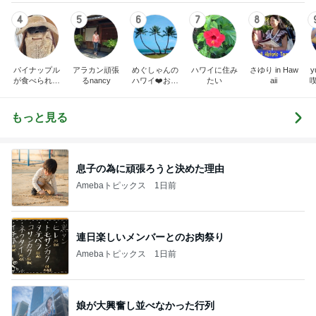
4
5
6
7
8
パイナップル
アラカン頑張
めぐしゃんの
ハワイに住み
さゆり in Haw
y
が食べられな
るnancy
ハワイ❤️お買
たい
aii
いダーリン
い物日記
と、ライター
コメ子の『ハ
もっと見る
ワイDiary』
息子の為に頑張ろうと決めた理由
Amebaトピックス
1日前
連日楽しいメンバーとのお肉祭り
Amebaトピックス
1日前
娘が大興奮し並べなかった行列