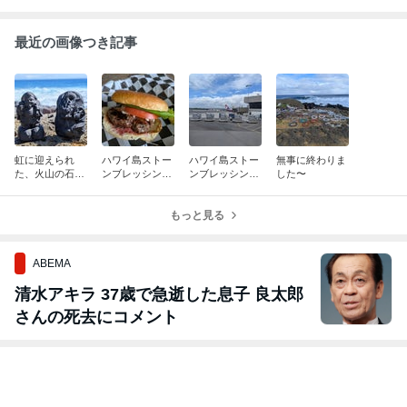
最近の画像つき記事
虹に迎えられ
ハワイ島ストー
ハワイ島ストー
無事に終わりま
た、火山の石の
ンブレッシング
ンブレッシング
した〜
大黒様と龍神様
の旅7/25〜7/31
の旅7/25〜7/31
②
①
もっと見る
ABEMA
清水アキラ 37歳で急逝した息子 良太郎
さんの死去にコメント