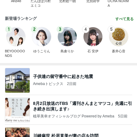
AKB48
たんぽぽ川村
北村総一朗
北別府学
OCHA NORM
エミコ
A
新登場ランキング
すべて見る
1
2
3
4
5
BEYOOOOO
ゆうこりん
島倉りか
石 安伊
蒼井心音
NDS
子供達の留守番中に起きた地震
Amebaトピックス
2日前
8月2日放送のTBS「週刊さんまとマツコ」先週に引
き続き出演します♪
植草美幸オフィシャルブログ Powered by Ameba
5日前
川崎麻世 松居直美が妻の店を訪問