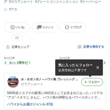
戸
#
ロウアンルート
#
グレートコンジャンクション
#
スーパームー
ン
#
アカ
いいね
コメント
リブログ
23
記事を報告する
記事をシェア
前の記事
次の記事
わっ 1周年だ！
天秤座スーパームーン スト
気に入ったらフォロー
ーンブレッシング終了！
会員登録は不要です
ホ・オポノポノ～ハワイ島 ブレッシング パワーストーン 専門店 ロウ・アン ルート / ハワイやパワーストーンの情報をお届けします
フォロー
ロウアンルート
500年続くカフナの家系に44代目としてお生まれになった ハリアカ
“アカ” イオラニ さんに、ハワイ島の神聖なるパワースポットで、
浄化をしていただいたブレッシング・パワーストーンを販売してい
ハワイからお届けジャンル 87位
るロウ・アンルートです。