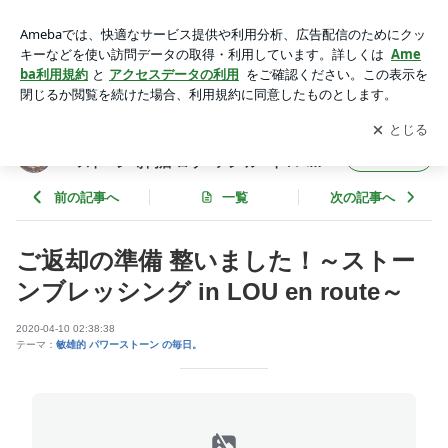
ご返却の準備 整いました！～ストーンブレッシング in LOU en
route～ | ホ・オポノポノ～ハワイ島 ブレッシング パワースト
アプリをダウンロードして
ブログの更新通知
を受け取りまし
開く
ーン 専門店 ロウ・アン ルート / ハワイやパワーストーンの情
ょう。
報をお届けします
ホ・オポノポノ～ハワイ島 ブレッシング パワ
フォロー
ーストーン 専門店 ロウ・アン ルート / ハワ
イやパワーストーンの情報をお届けします
前の記事へ
一覧
次の記事へ
ご返却の準備 整いました！～ストー
ンブレッシング in LOU en route～
2020-04-10 02:38:38
テーマ：
敏雄的 パワーストーン の毎日。