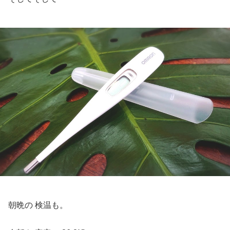
朝晩の 検温も。