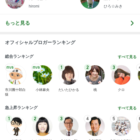
hiromi
ひろ☆みき
もっと見る
オフィシャルブロガーランキング
総合ランキング
すべて見る
1
2
3
市川團十郎白
小林麻央
だいたひかる
桃
クロ
猿
急上昇ランキング
すべて見る
1
2
3
4
5