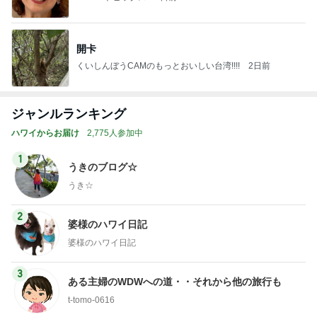
開卡
くいしんぼうCAMのもっとおいしい台湾!!!!
2日前
ジャンルランキング
ハワイからお届け
2,775人参加中
1
うきのブログ☆
うき☆
2
婆様のハワイ日記
婆様のハワイ日記
3
ある主婦のWDWへの道・・それから他の旅行も
t-tomo-0616