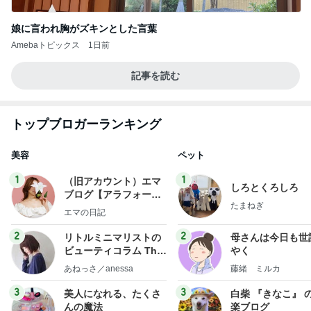
娘に言われ胸がズキンとした言葉
Amebaトピックス
1日前
記事を読む
トップブロガーランキング
美容
ペット
1
1
（旧アカウント）エマ
しろとくろしろ
ブログ【アラフォー会
たまねぎ
社売却セカンドライ
エマの日記
フ】
2
2
リトルミニマリストの
母さんは今日も世
ビューティコラム The
やく
little minimalist's bea
あねっさ／anessa
藤緒 ミルカ
uty colum
3
3
美人になれる、たくさ
白柴 『きなこ』 
んの魔法
楽ブログ