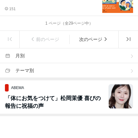
151
1
ページ（全
29
ページ中）
前のページ
次のページ
月別
テーマ別
ABEMA
「体にお気をつけて」松岡茉優 喜びの
報告に祝福の声