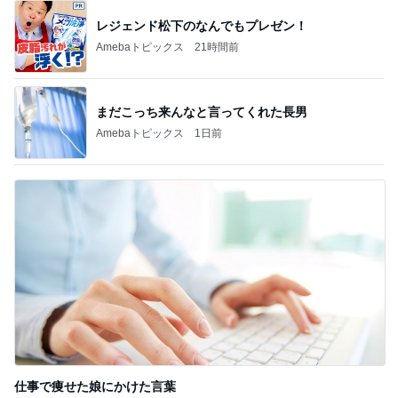
新登場ランキング
すべて見る
1
2
3
4
5
BEYOOOOO
島倉りか
ゆうこりん
石 安伊
蒼井心音
NDS
芸能人・有名人ブログ TOPへ
神がかってる掃除機
Amebaトピックス
21時間前
割引のおすしと刺身の盛り合わせ
Amebaトピックス
1日前