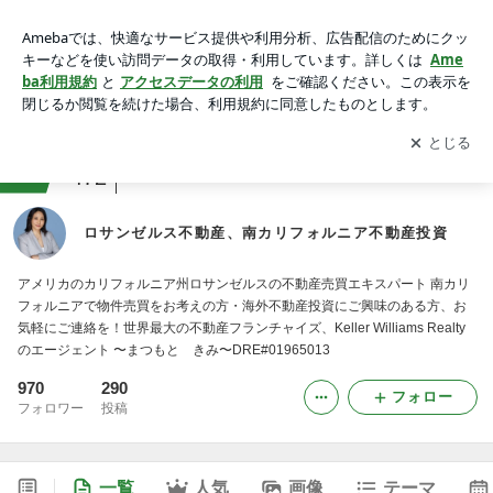
ロサンゼルス不動産、南カリフォルニア不動産投資
アプリをダウンロードして
ブログの更新通知
を受け取りまし
開く
ょう。
ranking
アメリカからお届けジャンル
472
ロサンゼルス不動産、南カリフォルニア不動産投資
アメリカのカリフォルニア州ロサンゼルスの不動産売買エキスパート 南カリ
フォルニアで物件売買をお考えの方・海外不動産投資にご興味のある方、お
気軽にご連絡を！世界最大の不動産フランチャイズ、Keller Williams Realty
のエージェント 〜まつもと きみ〜DRE#01965013
970
290
フォロー
フォロワー
投稿
一覧
人気
画像
テーマ