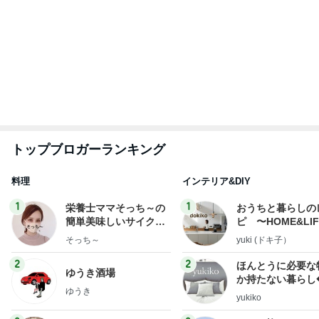
毎日笑顔で過ごしたい
好き！食いしん坊
モモ母さん
らりん☆のブログ
☆きらりん☆
もっと見る
リニューアルしたお店の欧州串料理
Amebaトピックス
13時間前
小倉優子 体調を崩し生活を見直し中
Amebaトピックス
1日前
長引く咳で勧められたCT検査
Amebaトピックス
1日前