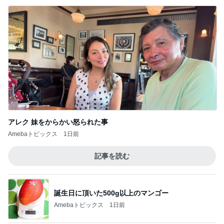
人とのつながりを感じた二日間
5
67歳からのアメリカ生活
このジャンルの記事をもっと見る
神がかってる掃除機
Amebaトピックス
21時間前
15連勤の女医が驚いたAIの主張
Amebaトピックス
1日前
衝撃的な価値の1,780万円の戸建て
Amebaトピックス
2日前