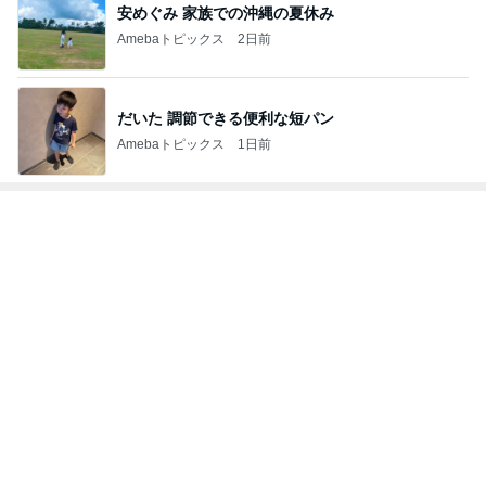
安めぐみ 家族での沖縄の夏休み
Amebaトピックス
2日前
だいた 調節できる便利な短パン
Amebaトピックス
1日前
トップブロガーランキング
料理
インテリア&DIY
1
1
栄養士ママそっち～の
おうちと暮らしの
簡単美味しいサイクル
ピ 〜HOME&LI
献立
そっち～
yuki (ドキ子）
2
2
ほんとうに必要な
ゆうき酒場
か持たない暮らし
ゆうき
ep Life Simple
yukiko
ンテリアのきろく
3
3
１００均・カルデ