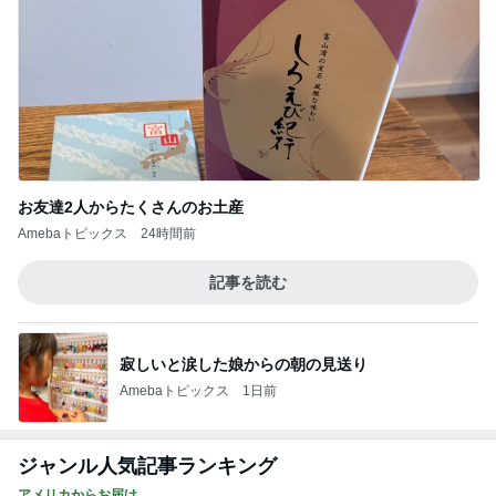
Amebaトピックス
1日前
記事を読む
モト冬樹 妻が注文した豪華な食事
Amebaトピックス
24時間前
一目惚れで買った和柄のおかきの箱
Amebaトピックス
2日前
大学の定期試験で満点をとった息子
Amebaトピックス
2日前
日経平均に比べ寂しい優待株の状況