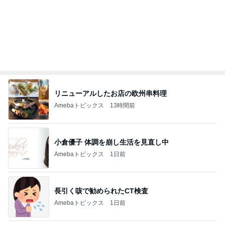
記事を読む
オフィシャルブロガーランキング
総合ランキング
すべて見る
1
2
3
市川團十郎白
小林麻央
だいたひかる
桃
クロ
猿
急上昇ランキング
すべて見る
1
2
3
4
5
デーモン閣下
片岡愛之助
林下清志(ビッ
沢田聖子
金沢克彦
グダディ)