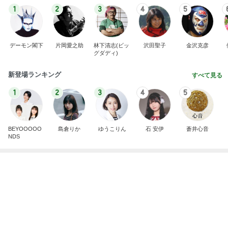
美奈代 メンテに来た愛犬姉妹
Amebaトピックス
1日前
記事を読む
彼女を守るための慰謝料減額の頼み
Amebaトピックス
1日前
娘が小さい時に重宝したフック
Amebaトピックス
1日前
小原正子 誇りに思う息子達の成長
Amebaトピックス
1日前