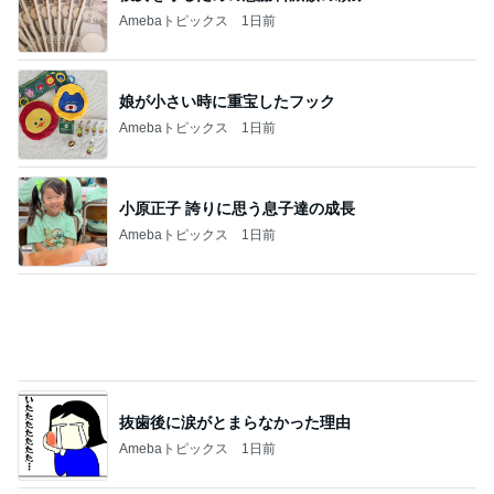
ジャンル人気記事ランキング
アメリカからお届け
夫が三越にいたので
1
LA香歩ブログ
品格あるお金の使い方
2
だれも書かない★ニューヨーク１％未満★
【ポルトガル】優勝&観客賞受賞⭐️ベンダーダ
国際音楽祭コンチェルトコンペティション
3
シアトル ⇆ ヨーロッパ、ときどき日本。カラフル
な日々⭐︎アメリカ移住⭐︎10年目
＊ またまたシャネルに夢中に・・・！
4
KireanとHime、NY カントリーライフ Part II